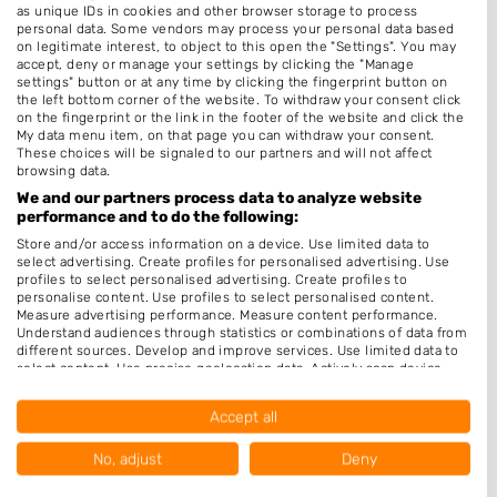
Barber
as unique IDs in cookies and other browser storage to process
personal data. Some vendors may process your personal data based
Zonder Afspraak
on legitimate interest, to object to this open the "Settings". You may
accept, deny or manage your settings by clicking the "Manage
Hairextensions
settings" button or at any time by clicking the fingerprint button on
the left bottom corner of the website. To withdraw your consent click
Epileren
on the fingerprint or the link in the footer of the website and click the
My data menu item, on that page you can withdraw your consent.
Bruidskapsel
These choices will be signaled to our partners and will not affect
browsing data.
Pruiken
We and our partners process data to analyze website
performance and to do the following:
Openingstijden
Store and/or access information on a device. Use limited data to
select advertising. Create profiles for personalised advertising. Use
Maandag
Gesloten
profiles to select personalised advertising. Create profiles to
personalise content. Use profiles to select personalised content.
Dinsdag
10:00
-
18:00
Measure advertising performance. Measure content performance.
Understand audiences through statistics or combinations of data from
Woensdag
10:00
-
18:00
different sources. Develop and improve services. Use limited data to
select content. Use precise geolocation data. Actively scan device
Donderdag
10:00
-
18:00
characteristics for identification.
Data may be shared outside of the European Union and send to the
Vrijdag
10:00
-
18:00
Accept all
USA.
Your consent and the cookie policy applies solely to this website/app.
Zaterdag
10:00
-
18:00
No, adjust
Deny
View Partner List (1016 IAB Vendors)
Zondag
Gesloten