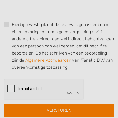
Develop and improve services
Use limited data to select content
Hierbij bevestig ik dat de review is gebaseerd op mijn
IAB Special Features:
eigen ervaring en ik heb geen vergoeding en/of
Use precise geolocation data
andere giften, direct dan wel indirect, heb ontvangen
van een persoon dan wel derden, om dit bedrijf te
Identify devices based on information
actively requested
beoordelen. Op het schrijven van een beoordeling
zijn de
Algemene Voorwaarden
van "Fanatic B.V." van
Non-IAB processing purposes:
overeenkomstige toepassing.
Necessary
Performance
Functional
Advertising