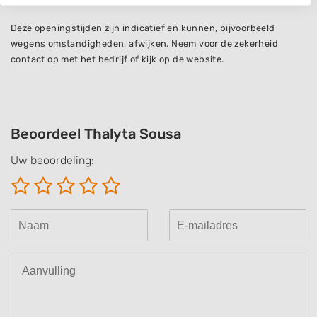
We use your data for the following purposes:
IAB processing purposes:
Deze openingstijden zijn indicatief en kunnen, bijvoorbeeld
Store and/or access information on a device
wegens omstandigheden, afwijken. Neem voor de zekerheid
contact op met het bedrijf of kijk op de website.
Use limited data to select advertising
Create profiles for personalised advertising
Use profiles to select personalised
Beoordeel Thalyta Sousa
advertising
Uw beoordeling:
Create profiles to personalise content
Use profiles to select personalised content
Measure advertising performance
Measure content performance
Understand audiences through statistics
or combinations of data from different
sources