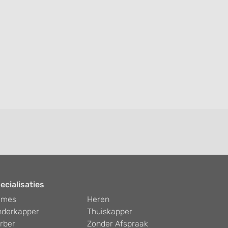
ecialisaties
ames
Heren
nderkapper
Thuiskapper
rber
Zonder Afspraak