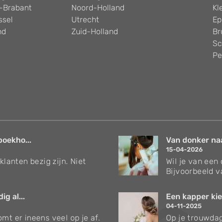
-Brabant
Noord-Holland
Kl
ssel
Utrecht
Ep
nd
Zuid-Holland
Br
Sc
Pe
boekho...
Van donker naar
15-04-2026
klanten bezig zijn. Niet
Wil je van een
Bijvoorbeeld v
g al...
Een kapper kie
04-11-2025
mt er ineens veel op je af.
Op je trouwdag