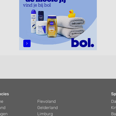
ncies
Sp
he
Flevoland
D
and
Gelderland
Ki
ngen
Limburg
Ba