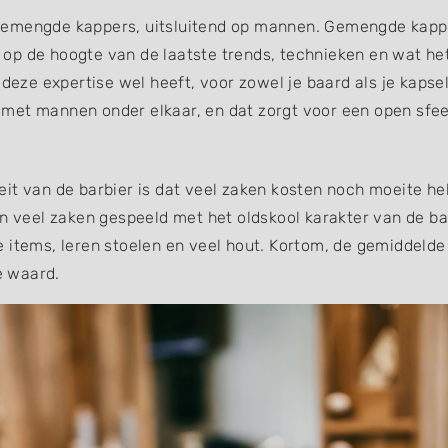
ot gemengde kappers, uitsluitend op mannen. Gemengde kappe
op de hoogte van de laatste trends, technieken en wat het
 deze expertise wel heeft, voor zowel je baard als je kapse
je met mannen onder elkaar, en dat zorgt voor een open sfe
eit van de barbier is dat veel zaken kosten noch moeite h
in veel zaken gespeeld met het oldskool karakter van de ba
e items, leren stoelen en veel hout. Kortom, de gemiddeld
e waard.