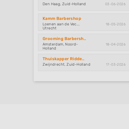
Create profiles to personalise content
Den Haag, Zuid-Holland
03-06-2026
Use profiles to select personalised content
Kamm Barbershop
Measure advertising performance
Loenen aan de Vec..,
18-05-2026
Utrecht
Measure content performance
Grooming Barbersh..
Amsterdam, Noord-
18-04-2026
Understand audiences through statistics or combinations of
Holland
sources
Thuiskapper Ridde..
Develop and improve services
Zwijndrecht, Zuid-Holland
17-03-2026
Use limited data to select content
IAB Special Features:
Use precise geolocation data
Identify devices based on information actively requested
Non-IAB processing purposes:
Necessary