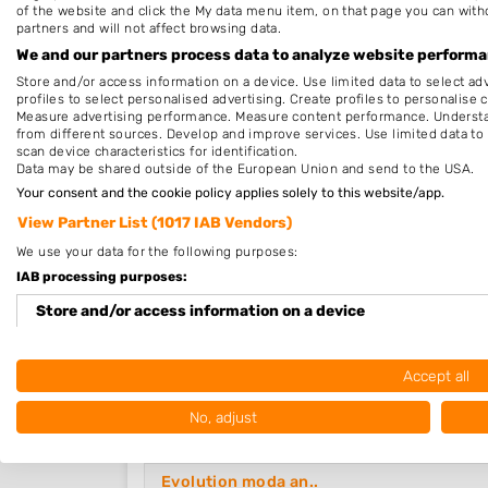
of the website and click the My data menu item, on that page you can with
partners and will not affect browsing data.
We and our partners process data to analyze website performan
Store and/or access information on a device. Use limited data to select adv
profiles to select personalised advertising. Create profiles to personalise 
Measure advertising performance. Measure content performance. Understan
from different sources. Develop and improve services. Use limited data to 
scan device characteristics for identification.
Data may be shared outside of the European Union and send to the USA.
Your consent and the cookie policy applies solely to this website/app.
View Partner List (1017 IAB Vendors)
We use your data for the following purposes:
IAB processing purposes:
Store and/or access information on a device
Laatst toegevoegde bedrijven
Use limited data to select advertising
Accept all
Create profiles for personalised advertising
Knipsels By Studi..
No, adjust
Assen, Drenthe
20-07-2026
Use profiles to select personalised advertising
Evolution moda an..