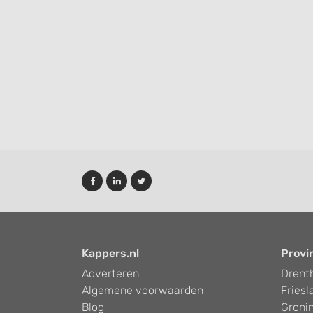
Performance
Functional
Advertising
Kappers.nl
Provi
Adverteren
Drent
Algemene voorwaarden
Friesl
Blog
Groni