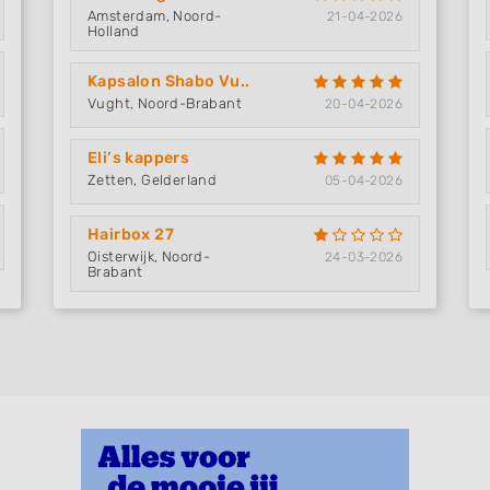
Amsterdam, Noord-
21-04-2026
Holland
Kapsalon Shabo Vu..
Vught, Noord-Brabant
20-04-2026
Eli’s kappers
Zetten, Gelderland
 data from different
05-04-2026
Hairbox 27
Oisterwijk, Noord-
24-03-2026
Brabant