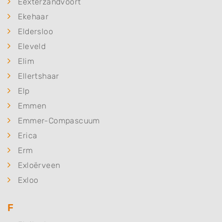
Eexterzandvoort
Ekehaar
Eldersloo
Eleveld
Elim
Ellertshaar
Elp
Emmen
Emmer-Compascuum
Erica
Erm
Exloërveen
Exloo
F