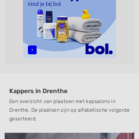
terecht kunt. De vermelde kappers kunnen uw haren
wassen, knippen, föhnen en kleuren, maar ook helpen
met extensions, balyage, invlechten, opsteken,
weave, een keratinebehandeling, een permanent, een
bruidkapsel, make-up & visagie, epileren,
schoonheidsbehandelingen, het trimmen van een
baard en pruiken.
Kappers in Drenthe
Een overzicht van plaatsen met kapsalons in
Drenthe. De plaatsen zijn op alfabetische volgorde
gesorteerd.