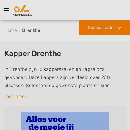
Specialisaties
Home
Drenthe
Kapper Drenthe
In Drenthe zijn 16 kapperszaken en kapsalons
gevonden. Deze kappers zijn verdeeld over 208
plaatsen. Selecteer de gewenste plaats en kies
vervolgens een gewenste kapper of kapster uit de lijst
Toon meer
met een van de volgende specialisaties of
aantekeningen: mannen of herenkapper, vrouwen of
dameskapper, kinderkapper, thuiskapper, barber of
kies voor een kapsalon waar u zonder afspraak