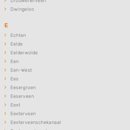
Drouwenerveen
Dwingeloo
E
Echten
Eelde
Eelderwolde
Een
Een-West
Ees
Eesergroen
Eeserveen
Eext
Eexterveen
Eexterveenschekanaal