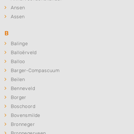
Ansen
Assen
B
Balinge
Balloërveld
Balloo
Barger-Compascuum
Beilen
Benneveld
Borger
Boschoord
Bovensmilde
Bronneger
Bronnegerveen