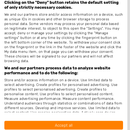
Clicking on the "Deny" button retains the default setting
Norg
of only strictly necessary cookies.
We and our partners store and/or access information on a device, such
O
as unique IDs in cookies and other browser storage to process
personal data. Some vendors may process your personal data based
on legitimate interest, to object to this open the "Settings". You may
Odoorn
accept, deny or manage your settings by clicking the "Manage
settings" button or at any time by clicking the fingerprint button on
Odoornerveen
the left bottom corner of the website. To withdraw your consent click
Oosterhesselen
on the fingerprint or the link in the footer of the website and click the
My data menu item, on that page you can withdraw your consent.
Oranje
These choices will be signaled to our partners and will not affect
browsing data.
Orvelte
We and our partners process data to analyze website
performance and to do the following:
Oud Annerveen
Store and/or access information on a device. Use limited data to
Oude Willem
select advertising. Create profiles for personalised advertising. Use
profiles to select personalised advertising. Create profiles to
personalise content. Use profiles to select personalised content.
P
Measure advertising performance. Measure content performance.
Understand audiences through statistics or combinations of data from
Papenvoort
different sources. Develop and improve services. Use limited data to
select content. Use precise geolocation data. Actively scan device
Paterswolde
characteristics for identification.
Data may be shared outside of the European Union and send to the
Peest
Accept all
USA.