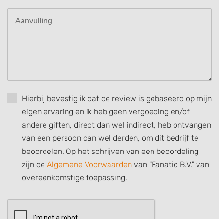
Understand audiences through statistics
or combinations of data from different
sources
Develop and improve services
Use limited data to select content
IAB Special Features:
Use precise geolocation data
Hierbij bevestig ik dat de review is gebaseerd op mijn
eigen ervaring en ik heb geen vergoeding en/of
Identify devices based on information
actively requested
andere giften, direct dan wel indirect, heb ontvangen
van een persoon dan wel derden, om dit bedrijf te
Non-IAB processing purposes:
beoordelen. Op het schrijven van een beoordeling
Necessary
zijn de
Algemene Voorwaarden
van "Fanatic B.V." van
Performance
overeenkomstige toepassing.
Functional
Advertising