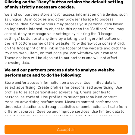
Clicking on the "Deny" button retains the default setting
Keratine behandeling
of only strictly necessary cookies.
Bruidskapsel
We and our partners store and/or access information on a device, such
as unique IDs in cookies and other browser storage to process
Make-up & Visagie
personal data. Some vendors may process your personal data based
on legitimate interest, to object to this open the "Settings". You may
Schoonheidssalon
accept, deny or manage your settings by clicking the "Manage
settings" button or at any time by clicking the fingerprint button on
Pruiken
the left bottom corner of the website. To withdraw your consent click
on the fingerprint or the link in the footer of the website and click the
Openingstijden
My data menu item, on that page you can withdraw your consent.
These choices will be signaled to our partners and will not affect
browsing data.
Maandag
12:00
-
17:00
We and our partners process data to analyze website
Maandag
19:00
-
22:00
performance and to do the following:
Store and/or access information on a device. Use limited data to
Dinsdag
10:00
-
17:00
select advertising. Create profiles for personalised advertising. Use
profiles to select personalised advertising. Create profiles to
Woensdag
10:00
-
17:00
personalise content. Use profiles to select personalised content.
Measure advertising performance. Measure content performance.
Woensdag
19:00
-
22:00
Understand audiences through statistics or combinations of data from
different sources. Develop and improve services. Use limited data to
Donderdag
19:00
-
22:00
select content. Use precise geolocation data. Actively scan device
characteristics for identification.
Vrijdag
10:00
-
17:00
Data may be shared outside of the European Union and send to the
Accept all
USA.