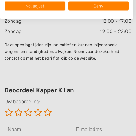
Vrijdag
19:00
-
22:00
Your consent and the cookie policy applies solely to this website/app.
No, adjust
Deny
Zaterdag
Gesloten
View Partner List (1016 IAB Vendors)
We use your data for the following purposes:
Zondag
12:00
-
17:00
IAB processing purposes:
Zondag
19:00
-
22:00
Store and/or access information on a device
Deze openingstijden zijn indicatief en kunnen, bijvoorbeeld
Use limited data to select advertising
wegens omstandigheden, afwijken. Neem voor de zekerheid
contact op met het bedrijf of kijk op de website.
Create profiles for personalised advertising
Use profiles to select personalised
advertising
Beoordeel Kapper Kilian
Create profiles to personalise content
Uw beoordeling:
Use profiles to select personalised content
Measure advertising performance
Measure content performance