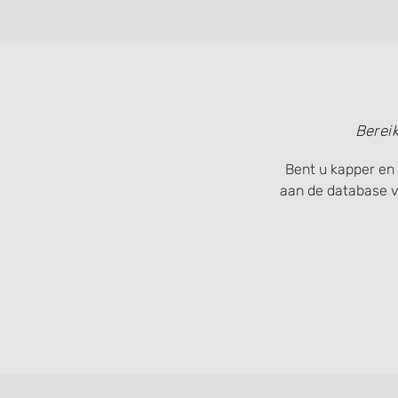
Measure content performance
Understand audiences through statistics or combinations of
sources
Develop and improve services
Use limited data to select content
Berei
IAB Special Features:
Bent u kapper en 
Use precise geolocation data
aan de database 
Identify devices based on information actively requested
Non-IAB processing purposes:
Necessary
Performance
Functional
Advertising