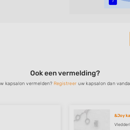
alyage, invlechten,
, een permanent, een
 schoonheidsbehandelingen,
nt de zoekresultaten filteren
vindt zoekresultaten in
 centrum) van Bellingwolde.
Ook een vermelding?
 uw kapsalon vermelden?
Registreer
uw kapsalon dan vanda
&Joy ka
Vledder