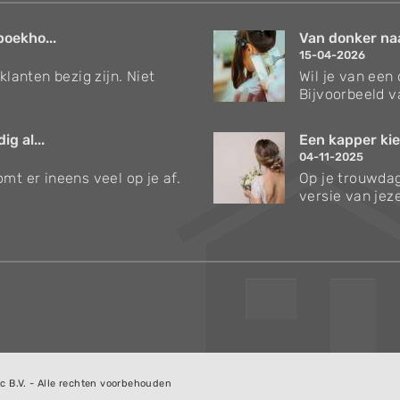
boekho...
Van donker naar
15-04-2026
klanten bezig zijn. Niet
Wil je van een
Bijvoorbeeld v
g al...
Een kapper kie
04-11-2025
mt er ineens veel op je af.
Op je trouwdag
versie van jezel
c B.V. - Alle rechten voorbehouden