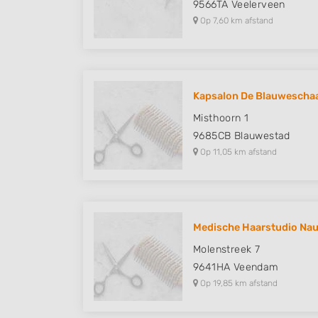
9566TA
Veelerveen
Op 7,60 km afstand
Kapsalon De Blauwescha
Misthoorn 1
9685CB
Blauwestad
Op 11,05 km afstand
Medische Haarstudio Nau
Molenstreek 7
9641HA
Veendam
Op 19,85 km afstand