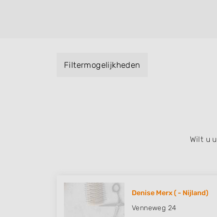
kleuren, maar ook helpen met extensions, b
opsteken, weave, een keratinebehandeling
bruidkapsel, make-up & visagie, epileren,
het trimmen van een baard en pruiken. U ku
met behulp van de specialisatie filter en u 
Filtermogelijkheden
iedere wijk (noord, oost, zuid, west en het
Wilt u
Denise Merx ( - Nijland)
Venneweg 24