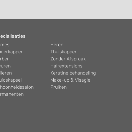
ecialisaties
ames
Heren
nderkapper
Thuiskapper
rber
Zonder Afspraak
euren
Hairextensions
ileren
Keratine behandeling
uidskapsel
Make-up & Visagie
hoonheidssalon
Pruiken
rmanenten