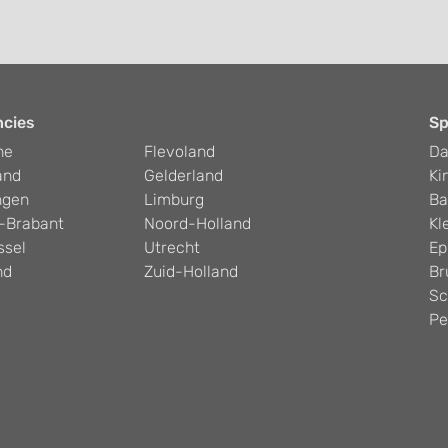
ncies
Sp
he
Flevoland
D
and
Gelderland
Ki
ngen
Limburg
Ba
-Brabant
Noord-Holland
Kl
ssel
Utrecht
Ep
nd
Zuid-Holland
Br
Sc
Pe