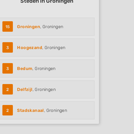
Steden in Groningen
15
Groningen
, Groningen
3
Hoogezand
, Groningen
3
Bedum
, Groningen
2
Delfzijl
, Groningen
2
Stadskanaal
, Groningen