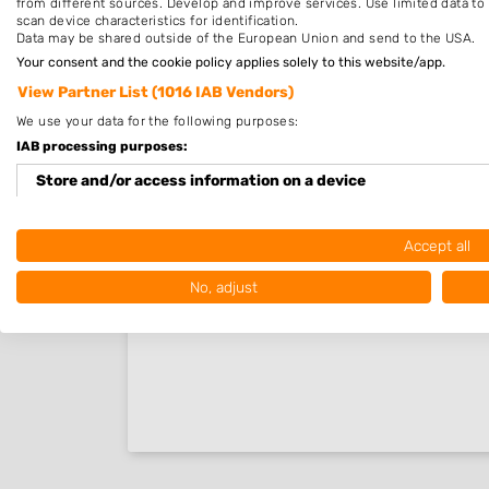
Nieuw in Bellingwold..
from different sources. Develop and improve services. Use limited data to 
scan device characteristics for identification.
Data may be shared outside of the European Union and send to the USA.
Your consent and the cookie policy applies solely to this website/app.
Nog geen statistieken beschikbaar.
View Partner List (1016 IAB Vendors)
We use your data for the following purposes:
IAB processing purposes:
Store and/or access information on a device
Use limited data to select advertising
Accept all
Create profiles for personalised advertising
No, adjust
Use profiles to select personalised advertising
Create profiles to personalise content
Use profiles to select personalised content
Measure advertising performance