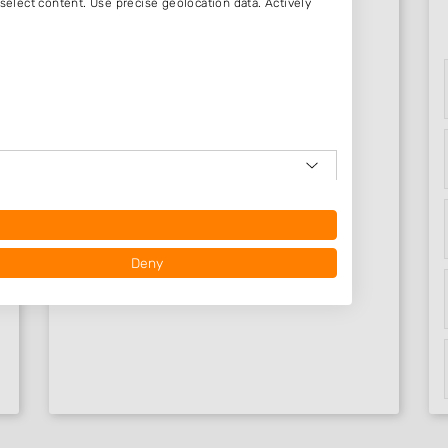
Beoordelingen Bellingwold..
select content. Use precise geolocation data. Actively
Nog geen statistieken beschikbaar.
Deny