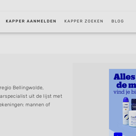
KAPPER AANMELDEN
KAPPER ZOEKEN
BLOG
regio Bellingwolde,
rspecialist uit de lijst met
tekeningen: mannen of
erkapper, thuiskapper,
nder afspraak terecht kunt.
sen, knippen, föhnen en