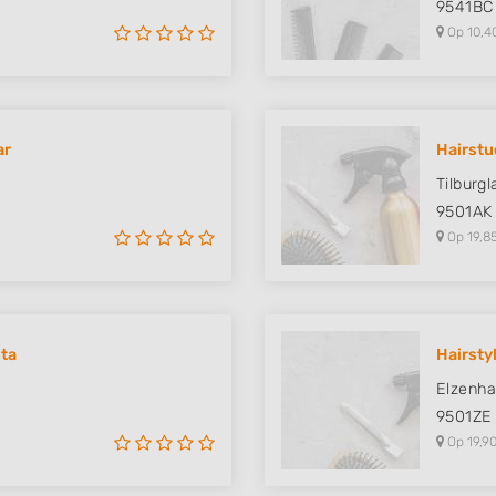
9541BC
Op 10,4
ar
Hairstu
Tilburgl
9501AK
Op 19,8
ta
Hairsty
Elzenha
9501ZE
Op 19,90