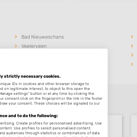
Bad Nieuweschans
Veelerveen
Nieuw Beerta
Vlagtwedde
ly strictly necessary cookies.
unique IDs in cookies and other browser storage to
on legitimate interest, to object to this open the
Manage settings" button or at any time by clicking the
r consent click on the fingerprint or the link in the footer
draw your consent. These choices will be signaled to our
ce and to do the following:
ertising. Create profiles for personalised advertising. Use
content. Use profiles to select personalised content.
d audiences through statistics or combinations of data