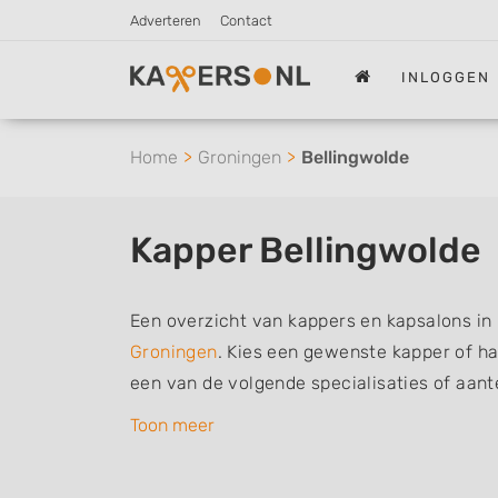
Adverteren
Contact
INLOGGEN
Home
Groningen
Bellingwolde
Kapper Bellingwolde
Een overzicht van kappers en kapsalons in 
Groningen
. Kies een gewenste kapper of haa
een van de volgende specialisaties of aan
herenkapper, vrouwen of dameskapper, kind
Toon meer
barber of kies voor een kapsalon waar u zo
De vermelde kappers kunnen uw haren was