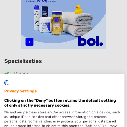
Specialisaties
Dames
Heren
Kinderkapper
Privacy Settings
Kleuren
Clicking on the "Deny" button retains the default setting
of only strictly necessary cookies.
Hairextensions
We and our partners store and/or access information on a device, such
Keratine behandeling
as unique IDs in cookies and other browser storage to process
personal data. Some vendors may process your personal data based
Bruidskapsel
on legitimate interest, to object to this open the "Settings". You may