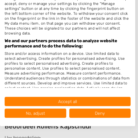
accept, deny or manage your settings by clicking the "Manage
Permanenten
settings" button or at any time by clicking the fingerprint button on
the left bottom corner of the website. To withdraw your consent click
Thuiskapper
on the fingerprint or the link in the footer of the website and click the
My data menu item, on that page you can withdraw your consent.
Barber
These choices will be signaled to our partners and will not affect
browsing data.
Zonder Afspraak
We and our partners process data to analyze website
Epileren
performance and to do the following:
Make-up & Visagie
Store and/or access information on a device. Use limited data to
select advertising. Create profiles for personalised advertising. Use
Schoonheidssalon
profiles to select personalised advertising. Create profiles to
personalise content. Use profiles to select personalised content.
Pruiken
Measure advertising performance. Measure content performance.
Understand audiences through statistics or combinations of data from
Openingstijden
different sources. Develop and improve services. Use limited data to
select content. Use precise geolocation data. Actively scan device
characteristics for identification.
Op afspraak
Data may be shared outside of the European Union and send to the
Accept all
USA.
Your consent and the cookie policy applies solely to this website/app.
No, adjust
Deny
View Partner List (1016 IAB Vendors)
Beoordeel Roliens Kapschuur
We use your data for the following purposes:
IAB processing purposes:
Uw beoordeling: