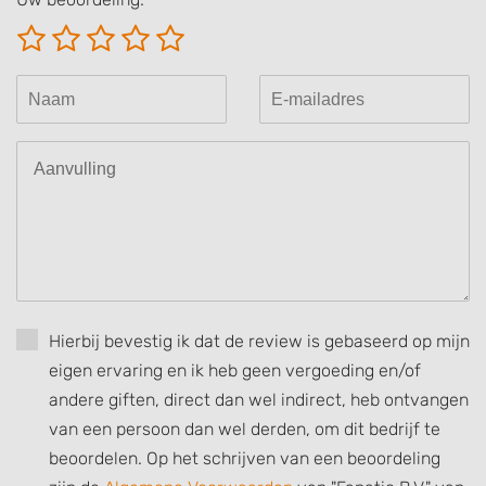
Store and/or access information on a device
Use limited data to select advertising
Create profiles for personalised advertising
Use profiles to select personalised
advertising
Create profiles to personalise content
Use profiles to select personalised content
Measure advertising performance
Hierbij bevestig ik dat de review is gebaseerd op mijn
Measure content performance
eigen ervaring en ik heb geen vergoeding en/of
Understand audiences through statistics
andere giften, direct dan wel indirect, heb ontvangen
or combinations of data from different
sources
van een persoon dan wel derden, om dit bedrijf te
beoordelen. Op het schrijven van een beoordeling
Develop and improve services