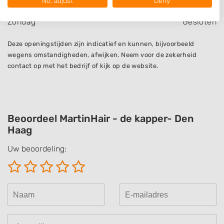
No, adjust
Deny
Zaterdag
9:00
-
17:00
View Partner List (1016 IAB Vendors)
Zondag
Gesloten
We use your data for the following purposes:
IAB processing purposes:
Deze openingstijden zijn indicatief en kunnen, bijvoorbeeld
Store and/or access information on a device
wegens omstandigheden, afwijken. Neem voor de zekerheid
contact op met het bedrijf of kijk op de website.
Use limited data to select advertising
Create profiles for personalised advertising
Use profiles to select personalised
Beoordeel MartinHair - de kapper- Den
advertising
Haag
Create profiles to personalise content
Uw beoordeling:
Use profiles to select personalised content
Measure advertising performance
Measure content performance
Understand audiences through statistics