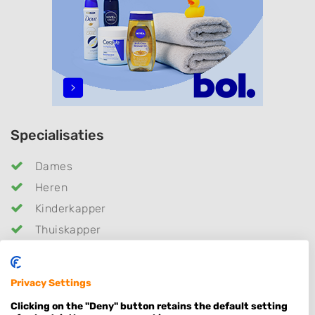
Specialisaties
Dames
Heren
Kinderkapper
Thuiskapper
Barber
Kleuren
Privacy Settings
Hairextensions
Clicking on the "Deny" button retains the default setting
Keratine behandeling