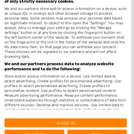
of only strictly necessary cookies.
Bruidskapsel
We and our partners store and/or access information on a device, such
as unique IDs in cookies and other browser storage to process
Permanenten
personal data. Some vendors may process your personal data based
on legitimate interest, to object to this open the "Settings". You may
Zonder Afspraak
accept, deny or manage your settings by clicking the "Manage
settings" button or at any time by clicking the fingerprint button on
Epileren
the left bottom corner of the website. To withdraw your consent click
on the fingerprint or the link in the footer of the website and click the
Make-up & Visagie
My data menu item, on that page you can withdraw your consent.
These choices will be signaled to our partners and will not affect
Schoonheidssalon
browsing data.
Pruiken
We and our partners process data to analyze website
performance and to do the following:
Openingstijden
Store and/or access information on a device. Use limited data to
select advertising. Create profiles for personalised advertising. Use
Maandag
9:00
-
19:00
profiles to select personalised advertising. Create profiles to
personalise content. Use profiles to select personalised content.
Measure advertising performance. Measure content performance.
Dinsdag
9:00
-
19:00
Understand audiences through statistics or combinations of data from
different sources. Develop and improve services. Use limited data to
Woensdag
9:00
-
17:30
select content. Use precise geolocation data. Actively scan device
characteristics for identification.
Donderdag
9:00
-
19:00
Data may be shared outside of the European Union and send to the
Accept all
USA.
Vrijdag
9:00
-
17:30
Your consent and the cookie policy applies solely to this website/app.