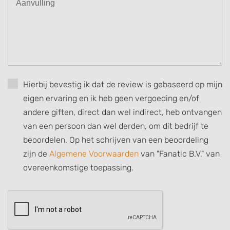
or combinations of data from different
sources
Develop and improve services
Use limited data to select content
IAB Special Features:
Hierbij bevestig ik dat de review is gebaseerd op mijn
Use precise geolocation data
eigen ervaring en ik heb geen vergoeding en/of
Identify devices based on information
andere giften, direct dan wel indirect, heb ontvangen
actively requested
van een persoon dan wel derden, om dit bedrijf te
Non-IAB processing purposes:
beoordelen. Op het schrijven van een beoordeling
Necessary
zijn de
Algemene Voorwaarden
van "Fanatic B.V." van
overeenkomstige toepassing.
Performance
Functional
Advertising