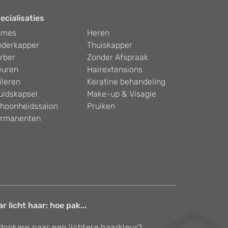
ecialisaties
ames
Heren
nderkapper
Thuiskapper
rber
Zonder Afspraak
euren
Hairextensions
ileren
Keratine behandeling
uidskapsel
Make-up & Visagie
hoonheidssalon
Pruiken
rmanenten
 licht haar: hoe pak...
 donkere naar een lichtere haarkleur?