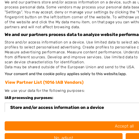
We and our partners store and/or access information on a device, such as 
Maandag
12:00
-
18
process personal data. Some vendors may process your personal data based 
"Settings". You may accept, deny or manage your settings by clicking the "
Dinsdag
9:00
-
20
fingerprint button on the left bottom corner of the website. To withdraw you
of the website and click the My data menu item, on that page you can with
Woensdag
9:00
-
18
partners and will not affect browsing data.
Donderdag
9:00
-
20
We and our partners process data to analyze website performan
Store and/or access information on a device. Use limited data to select adv
Vrijdag
9:00
-
20
profiles to select personalised advertising. Create profiles to personalise 
Measure advertising performance. Measure content performance. Understan
Zaterdag
9:00
-
19
from different sources. Develop and improve services. Use limited data to 
scan device characteristics for identification.
Zondag
13:00
-
18
Data may be shared outside of the European Union and send to the USA.
Your consent and the cookie policy applies solely to this website/app.
Deze openingstijden zijn indicatief en kunnen,
View Partner List (1016 IAB Vendors)
bijvoorbeeld wegens omstandigheden, afwijken. Ne
We use your data for the following purposes:
voor de zekerheid contact op met het bedrijf of kijk 
IAB processing purposes:
de website.
Store and/or access information on a device
Use limited data to select advertising
Beoordeel Barbershop de Achter
Accept all
Create profiles for personalised advertising
Uw beoordeling:
No, adjust