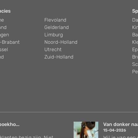
ncies
Sp
he
Flevoland
D
and
Gelderland
Ki
ngen
Limburg
Ba
-Brabant
Noord-Holland
Kl
ssel
Utrecht
Ep
nd
Zuid-Holland
Br
Sc
Pe
boekho...
Van donker naar
15-04-2026
klanten bezig zijn. Niet
Wil je van een