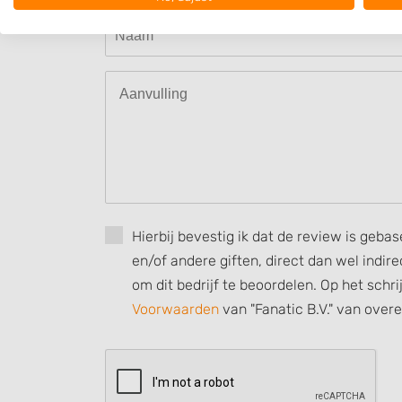
Use profiles to select personalised advertising
Create profiles to personalise content
Use profiles to select personalised content
Measure advertising performance
Measure content performance
Understand audiences through statistics or combinations of
sources
Hierbij bevestig ik dat de review is geba
Develop and improve services
en/of andere giften, direct dan wel indi
om dit bedrijf te beoordelen. Op het schr
Use limited data to select content
Voorwaarden
van "Fanatic B.V." van over
IAB Special Features:
Use precise geolocation data
Identify devices based on information actively requested