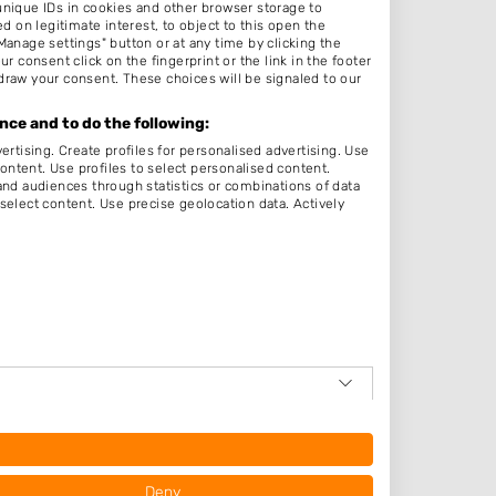
unique IDs in cookies and other browser storage to
:00
on legitimate interest, to object to this open the
Manage settings" button or at any time by clicking the
:00
r consent click on the fingerprint or the link in the footer
draw your consent. These choices will be signaled to our
:00
:00
ce and to do the following:
ertising. Create profiles for personalised advertising. Use
:00
content. Use profiles to select personalised content.
d audiences through statistics or combinations of data
:00
select content. Use precise geolocation data. Actively
:00
em
op
hoek
Deny