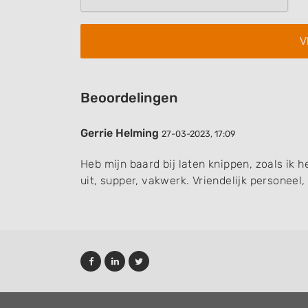
Non-IAB processing purposes:
Necessary
Performance
Functional
Beoordelingen
Advertising
Gerrie Helming
27-03-2023, 17:09
Heb mijn baard bij laten knippen, zoals ik h
uit, supper, vakwerk. Vriendelijk personeel