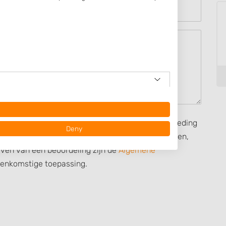
seerd op mijn eigen ervaring en ik heb geen vergoeding
Deny
rect, heb ontvangen van een persoon dan wel derden,
ijven van een beoordeling zijn de
Algemene
eenkomstige toepassing.