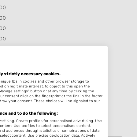
:00
:00
:00
:00
:00
ten
ly strictly necessary cookies.
em
unique IDs in cookies and other browser storage to
op
on legitimate interest, to object to this open the
Manage settings" button or at any time by clicking the
r consent click on the fingerprint or the link in the footer
draw your consent. These choices will be signaled to our
ce and to do the following:
ertising. Create profiles for personalised advertising. Use
content. Use profiles to select personalised content.
d audiences through statistics or combinations of data
select content. Use precise geolocation data. Actively