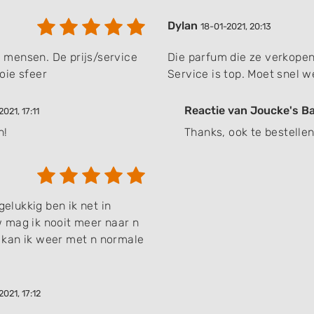
Dylan
18-01-2021, 20:13
ke mensen. De prijs/service
Die parfum die ze verkopen 
oie sfeer
Service is top. Moet snel 
Reactie van Joucke's B
021, 17:11
n!
Thanks, ook te bestelle
gelukkig ben ik net in
mag ik nooit meer naar n
en kan ik weer met n normale
021, 17:12