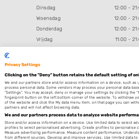
Dinsdag
12:00
-
21
Woensdag
12:00
-
21
Donderdag
12:00
-
21
Vrijdag
11:00
-
21
Zaterdag
10:00
-
17
Zondag
Geslo
Privacy Settings
Deze openingstijden zijn indicatief en kunnen,
Clicking on the "Deny" button retains the default setting of on
bijvoorbeeld wegens omstandigheden, afwijken. Ne
We and our partners store and/or access information on a device, such as 
voor de zekerheid contact op met het bedrijf of kijk 
process personal data. Some vendors may process your personal data based 
"Settings". You may accept, deny or manage your settings by clicking the "
de website.
fingerprint button on the left bottom corner of the website. To withdraw you
of the website and click the My data menu item, on that page you can with
partners and will not affect browsing data.
We and our partners process data to analyze website performan
Beoordeel Joucke's Barbershop
Store and/or access information on a device. Use limited data to select adv
profiles to select personalised advertising. Create profiles to personalise 
Uw beoordeling:
Measure advertising performance. Measure content performance. Understan
from different sources. Develop and improve services. Use limited data to 