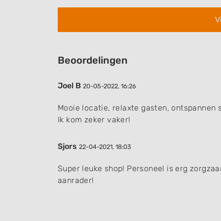
Understand audiences through statistics or combinations of
sources
Develop and improve services
Beoordelingen
Use limited data to select content
IAB Special Features:
Joel B
20-05-2022, 16:26
Use precise geolocation data
Mooie locatie, relaxte gasten, ontspannen s
Identify devices based on information actively requested
Ik kom zeker vaker!
Non-IAB processing purposes:
Sjors
22-04-2021, 18:03
Necessary
Super leuke shop! Personeel is erg zorgzaa
Performance
aanrader!
Functional
Advertising