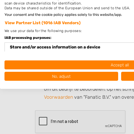
scan device characteristics for identification.
Data may be shared outside of the European Union and send to the USA.
Your consent and the cookie policy applies solely to this website/app.
View Partner List (1016 IAB Vendors)
We use your data for the following purposes:
IAB processing purposes:
Store and/or access information on a device
Use limited data to select advertising
Accept all
Create profiles for personalised advertising
Hierbij bevestig ik dat de review is geba
No, adjust
en/of andere giften, direct dan wel indi
Use profiles to select personalised advertising
om dit bedrijf te beoordelen. Op het schr
Create profiles to personalise content
Voorwaarden
van "Fanatic B.V." van over
Use profiles to select personalised content
Measure advertising performance
Measure content performance