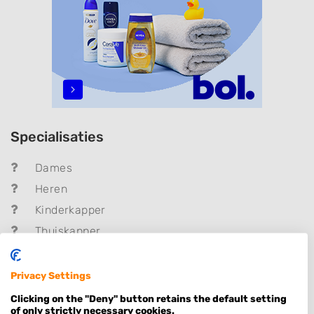
Specialisaties
Dames
Heren
Kinderkapper
Thuiskapper
Barber
Zonder Afspraak
Privacy Settings
Kleuren
Clicking on the "Deny" button retains the default setting
of only strictly necessary cookies.