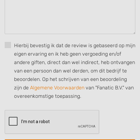
or combinations of data from different
sources
Develop and improve services
Use limited data to select content
IAB Special Features:
Hierbij bevestig ik dat de review is gebaseerd op mijn
Use precise geolocation data
eigen ervaring en ik heb geen vergoeding en/of
andere giften, direct dan wel indirect, heb ontvangen
Identify devices based on information
actively requested
van een persoon dan wel derden, om dit bedrijf te
beoordelen. Op het schrijven van een beoordeling
Non-IAB processing purposes:
zijn de
Algemene Voorwaarden
van "Fanatic B.V." van
Necessary
overeenkomstige toepassing.
Performance
Functional
Advertising