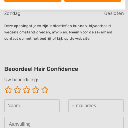
View Partner List (1016 IAB Vendors)
Zaterdag
Gesloten
We use your data for the following purposes:
Zondag
Gesloten
IAB processing purposes:
Store and/or access information on a device
Deze openingstijden zijn indicatief en kunnen, bijvoorbeeld
wegens omstandigheden, afwijken. Neem voor de zekerheid
Use limited data to select advertising
contact op met het bedrijf of kijk op de website.
Create profiles for personalised advertising
Use profiles to select personalised
advertising
Beoordeel Hair Confidence
Create profiles to personalise content
Uw beoordeling:
Use profiles to select personalised content
Measure advertising performance
Measure content performance
Understand audiences through statistics