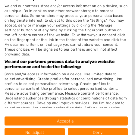
Hairextensions
We and our partners store and/or access information on a device, such
Epileren
as unique IDs in cookies and other browser storage to process
personal data. Some vendors may process your personal data based
Keratine behandeling
on legitimate interest, to object to this open the "Settings". You may
accept, deny or manage your settings by clicking the "Manage
Bruidskapsel
settings" button or at any time by clicking the fingerprint button on
the left bottom corner of the website. To withdraw your consent click
Make-up & Visagie
on the fingerprint or the link in the footer of the website and click the
My data menu item, on that page you can withdraw your consent.
Schoonheidssalon
These choices will be signaled to our partners and will not affect
browsing data.
Pruiken
We and our partners process data to analyze website
Permanenten
performance and to do the following:
Store and/or access information on a device. Use limited data to
Openingstijden
select advertising. Create profiles for personalised advertising. Use
profiles to select personalised advertising. Create profiles to
Maandag
9:00
-
18:00
personalise content. Use profiles to select personalised content.
Measure advertising performance. Measure content performance.
Dinsdag
9:00
-
18:00
Understand audiences through statistics or combinations of data from
different sources. Develop and improve services. Use limited data to
Woensdag
9:00
-
18:00
select content. Use precise geolocation data. Actively scan device
characteristics for identification.
Data may be shared outside of the European Union and send to the
Donderdag
9:00
-
18:00
Accept all
USA.
Vrijdag
10:00
-
12:00
Your consent and the cookie policy applies solely to this website/app.
No, adjust
Deny