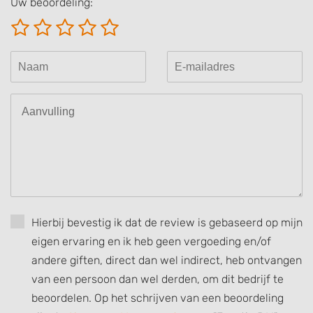
Uw beoordeling:
Create profiles for personalised advertising
Use profiles to select personalised
advertising
Create profiles to personalise content
Use profiles to select personalised content
Measure advertising performance
Measure content performance
Understand audiences through statistics
or combinations of data from different
Hierbij bevestig ik dat de review is gebaseerd op mijn
sources
eigen ervaring en ik heb geen vergoeding en/of
Develop and improve services
andere giften, direct dan wel indirect, heb ontvangen
van een persoon dan wel derden, om dit bedrijf te
Use limited data to select content
beoordelen. Op het schrijven van een beoordeling
IAB Special Features: