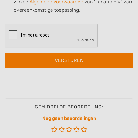
zijn de
Algemene Voorwaarden
van "Fanatic B.V." van
Use precise geolocation data
overeenkomstige toepassing.
Identify devices based on information
actively requested
Non-IAB processing purposes:
Necessary
Performance
Functional
Advertising
GEMIDDELDE BEOORDELING:
Nog geen beoordelingen