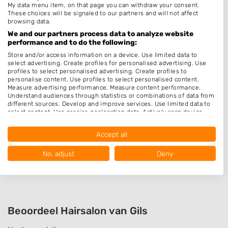
My data menu item, on that page you can withdraw your consent.
Hairextensions
These choices will be signaled to our partners and will not affect
browsing data.
Epileren
We and our partners process data to analyze website
performance and to do the following:
Keratine behandeling
Store and/or access information on a device. Use limited data to
Permanenten
select advertising. Create profiles for personalised advertising. Use
profiles to select personalised advertising. Create profiles to
Thuiskapper
personalise content. Use profiles to select personalised content.
Measure advertising performance. Measure content performance.
Make-up & Visagie
Understand audiences through statistics or combinations of data from
Schoonheidssalon
different sources. Develop and improve services. Use limited data to
select content. Use precise geolocation data. Actively scan device
Pruiken
characteristics for identification.
Data may be shared outside of the European Union and send to the
Accept all
USA.
Openingstijden
Your consent and the cookie policy applies solely to this website/app.
No, adjust
Deny
Op afspraak
View Partner List (1016 IAB Vendors)
We use your data for the following purposes:
IAB processing purposes:
Store and/or access information on a device
Beoordeel Hairsalon van Gils
Use limited data to select advertising