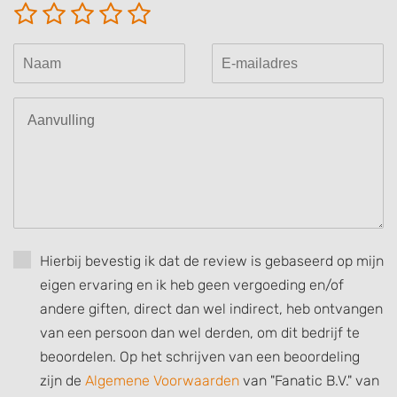
Create profiles for personalised advertising
Use profiles to select personalised
advertising
Create profiles to personalise content
Use profiles to select personalised content
Measure advertising performance
Measure content performance
Understand audiences through statistics
Hierbij bevestig ik dat de review is gebaseerd op mijn
or combinations of data from different
sources
eigen ervaring en ik heb geen vergoeding en/of
andere giften, direct dan wel indirect, heb ontvangen
Develop and improve services
van een persoon dan wel derden, om dit bedrijf te
Use limited data to select content
beoordelen. Op het schrijven van een beoordeling
zijn de
Algemene Voorwaarden
van "Fanatic B.V." van
IAB Special Features: