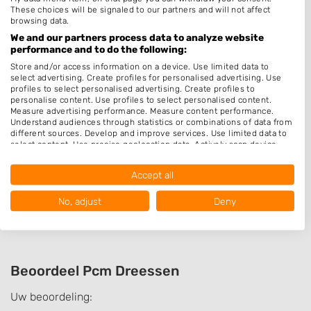
Bruidskapsel
These choices will be signaled to our partners and will not affect
Permanenten
browsing data.
We and our partners process data to analyze website
Barber
performance and to do the following:
Epileren
Store and/or access information on a device. Use limited data to
select advertising. Create profiles for personalised advertising. Use
Keratine behandeling
profiles to select personalised advertising. Create profiles to
personalise content. Use profiles to select personalised content.
Make-up & Visagie
Measure advertising performance. Measure content performance.
Understand audiences through statistics or combinations of data from
Schoonheidssalon
different sources. Develop and improve services. Use limited data to
select content. Use precise geolocation data. Actively scan device
Pruiken
characteristics for identification.
Data may be shared outside of the European Union and send to the
Openingstijden
Accept all
USA.
Your consent and the cookie policy applies solely to this website/app.
Op afspraak
No, adjust
Deny
View Partner List (1016 IAB Vendors)
We use your data for the following purposes:
IAB processing purposes:
Store and/or access information on a device
Beoordeel Pcm Dreessen
Uw beoordeling:
Use limited data to select advertising