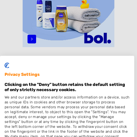
Specialisaties
Dames
Privacy Settings
Heren
Clicking on the "Deny" button retains the default setting
of only strictly necessary cookies.
Kinderkapper
We and our partners store and/or access information on a device, such
Thuiskapper
as unique IDs in cookies and other browser storage to process
personal data. Some vendors may process your personal data based
Zonder Afspraak
on legitimate interest, to object to this open the "Settings". You may
accept, deny or manage your settings by clicking the "Manage
Kleuren
settings" button or at any time by clicking the fingerprint button on
the left bottom corner of the website. To withdraw your consent click
Hairextensions
on the fingerprint or the link in the footer of the website and click the
My data menu item, on that page you can withdraw your consent.