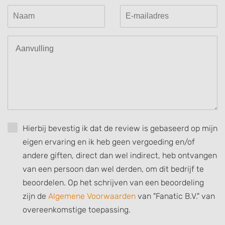
Create profiles for personalised advertising
Use profiles to select personalised
advertising
Create profiles to personalise content
Use profiles to select personalised content
Measure advertising performance
Measure content performance
Hierbij bevestig ik dat de review is gebaseerd op mijn
Understand audiences through statistics
or combinations of data from different
eigen ervaring en ik heb geen vergoeding en/of
sources
andere giften, direct dan wel indirect, heb ontvangen
van een persoon dan wel derden, om dit bedrijf te
Develop and improve services
beoordelen. Op het schrijven van een beoordeling
Use limited data to select content
zijn de
Algemene Voorwaarden
van "Fanatic B.V." van
IAB Special Features:
overeenkomstige toepassing.
Use precise geolocation data