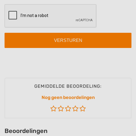
Identify devices based on information
actively requested
Non-IAB processing purposes:
Necessary
Performance
Functional
Advertising
GEMIDDELDE BEOORDELING:
Nog geen beoordelingen
Beoordelingen