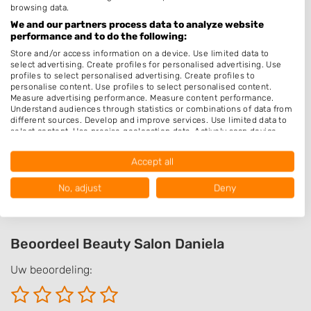
browsing data.
Heren
We and our partners process data to analyze website
Kinderkapper
performance and to do the following:
Store and/or access information on a device. Use limited data to
Thuiskapper
select advertising. Create profiles for personalised advertising. Use
profiles to select personalised advertising. Create profiles to
Barber
personalise content. Use profiles to select personalised content.
Epileren
Measure advertising performance. Measure content performance.
Understand audiences through statistics or combinations of data from
Pruiken
different sources. Develop and improve services. Use limited data to
select content. Use precise geolocation data. Actively scan device
characteristics for identification.
Openingstijden
Data may be shared outside of the European Union and send to the
Accept all
USA.
Op afspraak
Your consent and the cookie policy applies solely to this website/app.
No, adjust
Deny
View Partner List (1016 IAB Vendors)
We use your data for the following purposes:
IAB processing purposes:
Beoordeel Beauty Salon Daniela
Store and/or access information on a device
Uw beoordeling:
Use limited data to select advertising