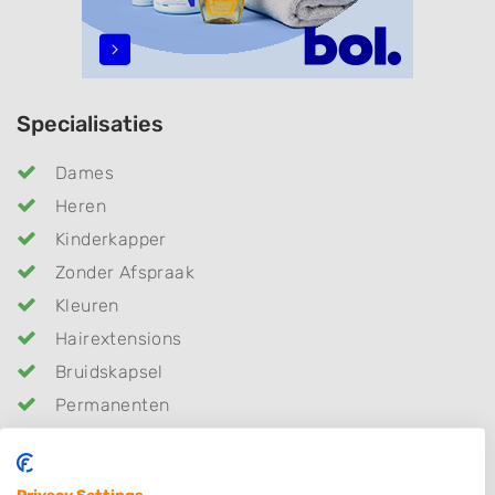
Specialisaties
Dames
Heren
Kinderkapper
Zonder Afspraak
Kleuren
Hairextensions
Bruidskapsel
Permanenten
Keratine behandeling
Make-up & Visagie
Privacy Settings