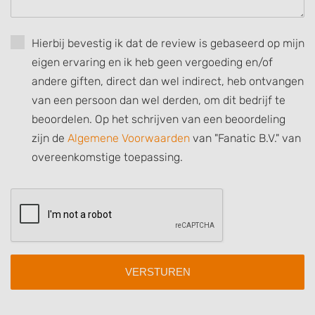
Understand audiences through statistics
or combinations of data from different
Hierbij bevestig ik dat de review is gebaseerd op mijn
sources
eigen ervaring en ik heb geen vergoeding en/of
Develop and improve services
andere giften, direct dan wel indirect, heb ontvangen
van een persoon dan wel derden, om dit bedrijf te
Use limited data to select content
beoordelen. Op het schrijven van een beoordeling
IAB Special Features:
zijn de
Algemene Voorwaarden
van "Fanatic B.V." van
Use precise geolocation data
overeenkomstige toepassing.
Identify devices based on information
actively requested
Non-IAB processing purposes:
Necessary
Performance
Functional