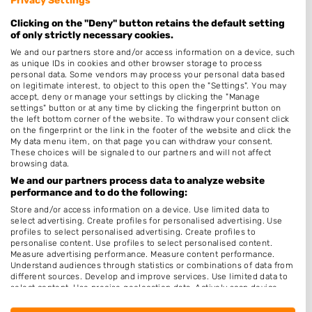
Schoonheidssalon
Clicking on the "Deny" button retains the default setting
Pruiken
of only strictly necessary cookies.
Thuiskapper
We and our partners store and/or access information on a device, such
as unique IDs in cookies and other browser storage to process
Barber
personal data. Some vendors may process your personal data based
on legitimate interest, to object to this open the "Settings". You may
Epileren
accept, deny or manage your settings by clicking the "Manage
settings" button or at any time by clicking the fingerprint button on
Openingstijden
the left bottom corner of the website. To withdraw your consent click
on the fingerprint or the link in the footer of the website and click the
My data menu item, on that page you can withdraw your consent.
Maandag
Gesloten
These choices will be signaled to our partners and will not affect
browsing data.
Dinsdag
9:00
-
17:30
We and our partners process data to analyze website
Woensdag
9:00
-
17:30
performance and to do the following:
Store and/or access information on a device. Use limited data to
Donderdag
9:00
-
21:00
select advertising. Create profiles for personalised advertising. Use
profiles to select personalised advertising. Create profiles to
Vrijdag
9:00
-
17:30
personalise content. Use profiles to select personalised content.
Measure advertising performance. Measure content performance.
Zaterdag
8:30
-
14:00
Understand audiences through statistics or combinations of data from
different sources. Develop and improve services. Use limited data to
Zondag
Gesloten
select content. Use precise geolocation data. Actively scan device
characteristics for identification.
Data may be shared outside of the European Union and send to the