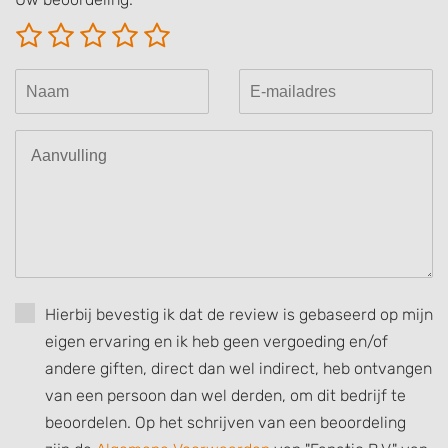
Store and/or access information on a device
Use limited data to select advertising
Create profiles for personalised advertising
Use profiles to select personalised
advertising
Create profiles to personalise content
Use profiles to select personalised content
Measure advertising performance
Measure content performance
Hierbij bevestig ik dat de review is gebaseerd op mijn
eigen ervaring en ik heb geen vergoeding en/of
Understand audiences through statistics
or combinations of data from different
andere giften, direct dan wel indirect, heb ontvangen
sources
van een persoon dan wel derden, om dit bedrijf te
beoordelen. Op het schrijven van een beoordeling
Develop and improve services