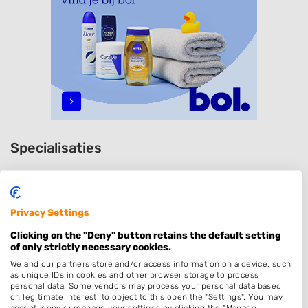
Specialisaties
Heren
Kinderkapper
Privacy Settings
Thuiskapper
Clicking on the "Deny" button retains the default setting
Barber
of only strictly necessary cookies.
Dames
We and our partners store and/or access information on a device, such
as unique IDs in cookies and other browser storage to process
Zonder Afspraak
personal data. Some vendors may process your personal data based
on legitimate interest, to object to this open the "Settings". You may
Kleuren
accept, deny or manage your settings by clicking the "Manage