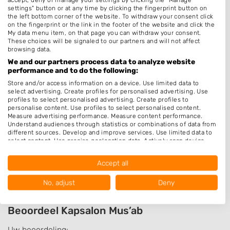
settings" button or at any time by clicking the fingerprint button on
Hairextensions
the left bottom corner of the website. To withdraw your consent click
on the fingerprint or the link in the footer of the website and click the
Epileren
My data menu item, on that page you can withdraw your consent.
These choices will be signaled to our partners and will not affect
Keratine behandeling
browsing data.
Bruidskapsel
We and our partners process data to analyze website
performance and to do the following:
Make-up & Visagie
Store and/or access information on a device. Use limited data to
Schoonheidssalon
select advertising. Create profiles for personalised advertising. Use
profiles to select personalised advertising. Create profiles to
Pruiken
personalise content. Use profiles to select personalised content.
Measure advertising performance. Measure content performance.
Permanenten
Understand audiences through statistics or combinations of data from
different sources. Develop and improve services. Use limited data to
Openingstijden
select content. Use precise geolocation data. Actively scan device
characteristics for identification.
Data may be shared outside of the European Union and send to the
Op afspraak
Accept all
USA.
Your consent and the cookie policy applies solely to this website/app.
No, adjust
Deny
View Partner List (1016 IAB Vendors)
We use your data for the following purposes:
Beoordeel Kapsalon Mus’ab
IAB processing purposes:
Uw beoordeling: