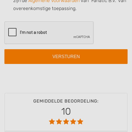
zijn de
Algemene Voorwaarden
van "Fanatic B.V." van
Use limited data to select content
overeenkomstige toepassing.
IAB Special Features:
Use precise geolocation data
Identify devices based on information
actively requested
Non-IAB processing purposes:
Necessary
Performance
Functional
Advertising
GEMIDDELDE BEOORDELING:
10