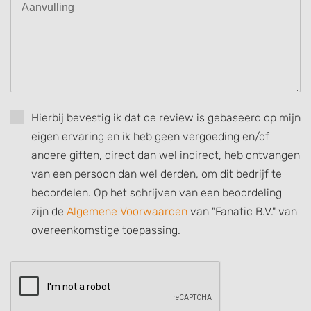
or combinations of data from different
sources
Develop and improve services
Use limited data to select content
IAB Special Features:
Hierbij bevestig ik dat de review is gebaseerd op mijn
Use precise geolocation data
eigen ervaring en ik heb geen vergoeding en/of
Identify devices based on information
andere giften, direct dan wel indirect, heb ontvangen
actively requested
van een persoon dan wel derden, om dit bedrijf te
Non-IAB processing purposes:
beoordelen. Op het schrijven van een beoordeling
Necessary
zijn de
Algemene Voorwaarden
van "Fanatic B.V." van
overeenkomstige toepassing.
Performance
Functional
Advertising