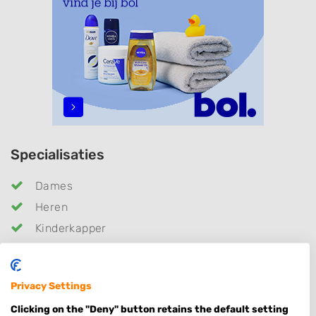
Specialisaties
Dames
Heren
Kinderkapper
Kleuren
Epileren
Privacy Settings
Bruidskapsel
Clicking on the "Deny" button retains the default setting
Make-up & Visagie