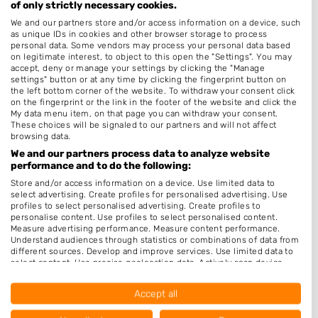
of only strictly necessary cookies.
Schoonheidssalon
We and our partners store and/or access information on a device, such
as unique IDs in cookies and other browser storage to process
Permanenten
personal data. Some vendors may process your personal data based
on legitimate interest, to object to this open the "Settings". You may
Thuiskapper
accept, deny or manage your settings by clicking the "Manage
settings" button or at any time by clicking the fingerprint button on
Barber
the left bottom corner of the website. To withdraw your consent click
on the fingerprint or the link in the footer of the website and click the
Keratine behandeling
My data menu item, on that page you can withdraw your consent.
Pruiken
These choices will be signaled to our partners and will not affect
browsing data.
Zonder Afspraak
We and our partners process data to analyze website
performance and to do the following:
Hairextensions
Store and/or access information on a device. Use limited data to
Openingstijden
select advertising. Create profiles for personalised advertising. Use
profiles to select personalised advertising. Create profiles to
personalise content. Use profiles to select personalised content.
Maandag
Gesloten
Measure advertising performance. Measure content performance.
Understand audiences through statistics or combinations of data from
Dinsdag
9:00
-
17:30
different sources. Develop and improve services. Use limited data to
select content. Use precise geolocation data. Actively scan device
Woensdag
9:00
-
17:30
characteristics for identification.
Data may be shared outside of the European Union and send to the
Accept all
Donderdag
9:00
-
17:30
USA.
Your consent and the cookie policy applies solely to this website/app.