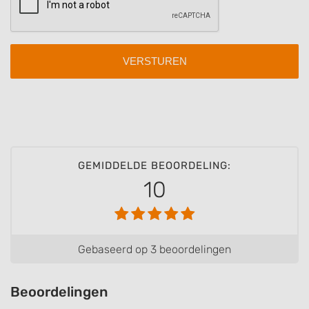
IAB Special Features:
Use precise geolocation data
Identify devices based on information
actively requested
Non-IAB processing purposes:
Necessary
Performance
GEMIDDELDE BEOORDELING:
Functional
10
Advertising
Gebaseerd op 3 beoordelingen
Beoordelingen