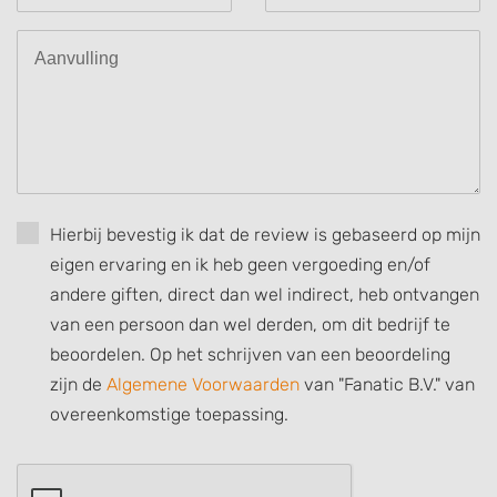
Use limited data to select advertising
Create profiles for personalised advertising
Use profiles to select personalised
advertising
Create profiles to personalise content
Use profiles to select personalised content
Hierbij bevestig ik dat de review is gebaseerd op mijn
Measure advertising performance
eigen ervaring en ik heb geen vergoeding en/of
andere giften, direct dan wel indirect, heb ontvangen
Measure content performance
van een persoon dan wel derden, om dit bedrijf te
Understand audiences through statistics
beoordelen. Op het schrijven van een beoordeling
or combinations of data from different
sources
zijn de
Algemene Voorwaarden
van "Fanatic B.V." van
overeenkomstige toepassing.
Develop and improve services
Use limited data to select content