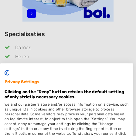
Specialisaties
Dames
Heren
Kinderkapper
Thuiskapper
Privacy Settings
Barber
Clicking on the "Deny" button retains the default setting
Epileren
of only strictly necessary cookies.
Zonder Afspraak
We and our partners store and/or access information on a device, such
as unique IDs in cookies and other browser storage to process
Kleuren
personal data. Some vendors may process your personal data based
on legitimate interest, to object to this open the "Settings". You may
Hairextensions
accept, deny or manage your settings by clicking the "Manage
settings" button or at any time by clicking the fingerprint button on
Keratine behandeling
the left bottom corner of the website. To withdraw your consent click