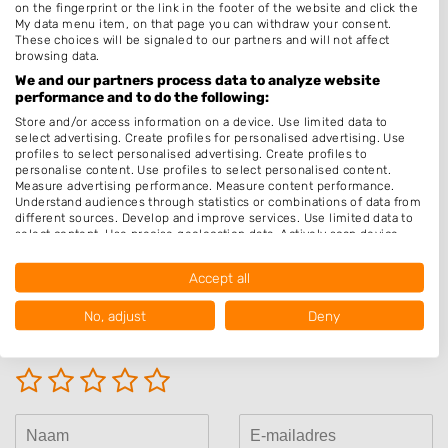
Bruidskapsel
on the fingerprint or the link in the footer of the website and click the
My data menu item, on that page you can withdraw your consent.
Make-up & Visagie
These choices will be signaled to our partners and will not affect
browsing data.
Schoonheidssalon
We and our partners process data to analyze website
performance and to do the following:
Pruiken
Store and/or access information on a device. Use limited data to
Permanenten
select advertising. Create profiles for personalised advertising. Use
profiles to select personalised advertising. Create profiles to
Openingstijden
personalise content. Use profiles to select personalised content.
Measure advertising performance. Measure content performance.
Understand audiences through statistics or combinations of data from
Op afspraak
different sources. Develop and improve services. Use limited data to
select content. Use precise geolocation data. Actively scan device
characteristics for identification.
Data may be shared outside of the European Union and send to the
Accept all
USA.
Beoordeel Zoz barber
Your consent and the cookie policy applies solely to this website/app.
No, adjust
Deny
View Partner List (1016 IAB Vendors)
Uw beoordeling:
We use your data for the following purposes:
IAB processing purposes:
Store and/or access information on a device