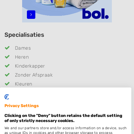
Specialisaties
Dames
Heren
Kinderkapper
Zonder Afspraak
Kleuren
Epileren
Keratine behandeling
Privacy Settings
Permanenten
Clicking on the "Deny" button retains the default setting
Thuiskapper
of only strictly necessary cookies.
We and our partners store and/or access information on a device, such
Barber
as unique IDs in cookies and other browser storage to process