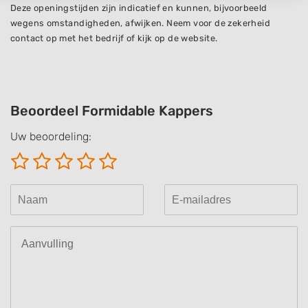
Deze openingstijden zijn indicatief en kunnen, bijvoorbeeld
IAB processing purposes:
wegens omstandigheden, afwijken. Neem voor de zekerheid
Store and/or access information on a device
contact op met het bedrijf of kijk op de website.
Use limited data to select advertising
Create profiles for personalised advertising
Beoordeel Formidable Kappers
Use profiles to select personalised
advertising
Uw beoordeling:
Create profiles to personalise content
Use profiles to select personalised content
Measure advertising performance
Measure content performance
Understand audiences through statistics
or combinations of data from different
sources