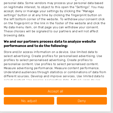
Hairextensions
personal data. Some vendors may process your personal data based
on legitimate interest, to object to this open the "Settings". You may
Bruidskapsel
accept, deny or manage your settings by clicking the "Manage
settings" button or at any time by clicking the fingerprint button on
Make-up & Visagie
the left bottom corner of the website. To withdraw your consent click
on the fingerprint or the link in the footer of the website and click the
Schoonheidssalon
My data menu item, on that page you can withdraw your consent.
These choices will be signaled to our partners and will not affect
Pruiken
browsing data.
We and our partners process data to analyze website
Openingstijden
performance and to do the following:
Store and/or access information on a device. Use limited data to
Maandag
10:00
-
18:00
select advertising. Create profiles for personalised advertising. Use
profiles to select personalised advertising. Create profiles to
Dinsdag
10:00
-
18:00
personalise content. Use profiles to select personalised content.
Measure advertising performance. Measure content performance.
Woensdag
10:00
-
18:00
Understand audiences through statistics or combinations of data from
different sources. Develop and improve services. Use limited data to
Donderdag
10:00
-
20:00
select content. Use precise geolocation data. Actively scan device
characteristics for identification.
Vrijdag
10:00
-
18:00
Data may be shared outside of the European Union and send to the
Accept all
USA.
Zaterdag
10:00
-
18:00
Your consent and the cookie policy applies solely to this website/app.
No, adjust
Deny
Zondag
12:00
-
18:00
View Partner List (1017 IAB Vendors)
We use your data for the following purposes: