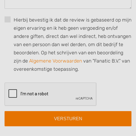
Develop and improve services
Use limited data to select content
Hierbij bevestig ik dat de review is gebaseerd op mijn
eigen ervaring en ik heb geen vergoeding en/of
IAB Special Features:
andere giften, direct dan wel indirect, heb ontvangen
Use precise geolocation data
van een persoon dan wel derden, om dit bedrijf te
Identify devices based on information
beoordelen. Op het schrijven van een beoordeling
actively requested
zijn de
Algemene Voorwaarden
van "Fanatic B.V." van
Non-IAB processing purposes:
overeenkomstige toepassing.
Necessary
Performance
Functional
Advertising