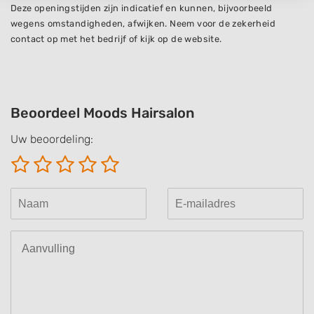
Deze openingstijden zijn indicatief en kunnen, bijvoorbeeld
IAB processing purposes:
wegens omstandigheden, afwijken. Neem voor de zekerheid
Store and/or access information on a device
contact op met het bedrijf of kijk op de website.
Use limited data to select advertising
Create profiles for personalised advertising
Beoordeel Moods Hairsalon
Use profiles to select personalised
advertising
Uw beoordeling:
Create profiles to personalise content
Use profiles to select personalised content
Measure advertising performance
Measure content performance
Understand audiences through statistics
or combinations of data from different
sources