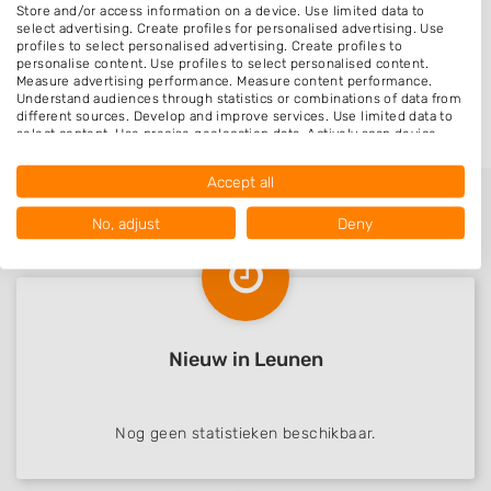
Store and/or access information on a device. Use limited data to
Meterik
select advertising. Create profiles for personalised advertising. Use
profiles to select personalised advertising. Create profiles to
Smakt
personalise content. Use profiles to select personalised content.
Measure advertising performance. Measure content performance.
Wanssum
Understand audiences through statistics or combinations of data from
different sources. Develop and improve services. Use limited data to
select content. Use precise geolocation data. Actively scan device
characteristics for identification.
Data may be shared outside of the European Union and send to the
Accept all
USA.
Your consent and the cookie policy applies solely to this website/app.
No, adjust
Deny
View Partner List (1016 IAB Vendors)
We use your data for the following purposes:
IAB processing purposes:
Store and/or access information on a device
Nieuw in Leunen
Use limited data to select advertising
Create profiles for personalised advertising
Nog geen statistieken beschikbaar.
Use profiles to select personalised
advertising