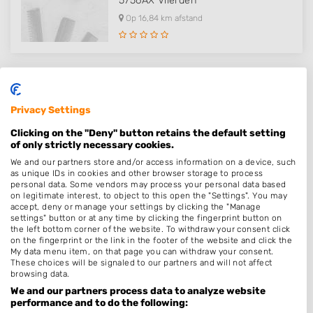
5756AX
Vlierden
Op 16,84 km afstand
Privacy Settings
Plaatsen in de buurt
Clicking on the "Deny" button retains the default setting
Venray
of only strictly necessary cookies.
We and our partners store and/or access information on a device, such
Heide
as unique IDs in cookies and other browser storage to process
Veulen
personal data. Some vendors may process your personal data based
on legitimate interest, to object to this open the "Settings". You may
Oostrum
accept, deny or manage your settings by clicking the "Manage
settings" button or at any time by clicking the fingerprint button on
Oirlo
the left bottom corner of the website. To withdraw your consent click
on the fingerprint or the link in the footer of the website and click the
Merselo
My data menu item, on that page you can withdraw your consent.
These choices will be signaled to our partners and will not affect
Castenray
browsing data.
Ysselsteyn
We and our partners process data to analyze website
performance and to do the following:
Geijsteren