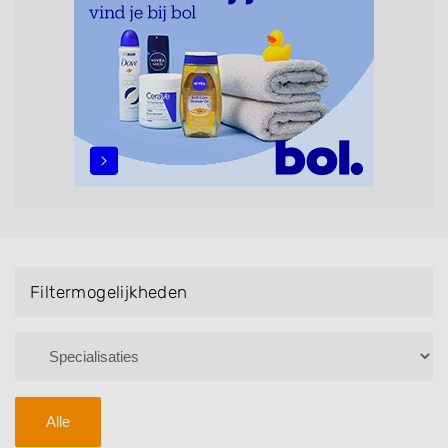
maar ook helpen met extensions, balyage, invlechten,
opsteken, weave, een keratinebehandeling, een
permanent, een bruidkapsel, make-up & visagie,
epileren, schoonheidsbehandelingen, het trimmen van
een baard en pruiken. U kunt de zoekresultaten
filteren met behulp van de specialisatie filter en u
vindt zoekresultaten in iedere wijk (noord, oost, zuid,
west en het centrum) van Leunen.
Filtermogelijkheden
Alle