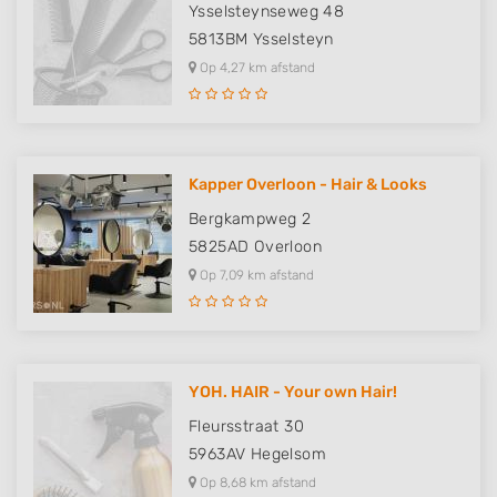
Ysselsteynseweg 48
5813BM
Ysselsteyn
Op 4,27 km afstand
Kapper Overloon - Hair & Looks
Bergkampweg 2
5825AD
Overloon
Op 7,09 km afstand
YOH. HAIR - Your own Hair!
Fleursstraat 30
5963AV
Hegelsom
Op 8,68 km afstand