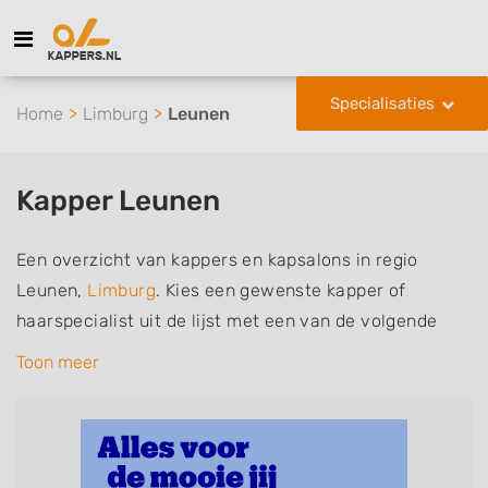
Specialisaties
Home
Limburg
Leunen
Kapper Leunen
Een overzicht van kappers en kapsalons in regio
Leunen,
Limburg
. Kies een gewenste kapper of
haarspecialist uit de lijst met een van de volgende
specialisaties of aantekeningen: mannen of
Toon meer
herenkapper, vrouwen of dameskapper, kinderkapper,
thuiskapper, barber of kies voor een kapsalon waar u
zonder afspraak terecht kunt. De vermelde kappers
kunnen uw haren wassen, knippen, föhnen en kleuren,