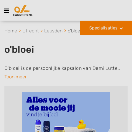
Specialisaties
Home
Utrecht
Leusden
o'bloei
o'bloei
O'bloei is de persoonlijke kapsalon van Demi Lutte..
Toon meer