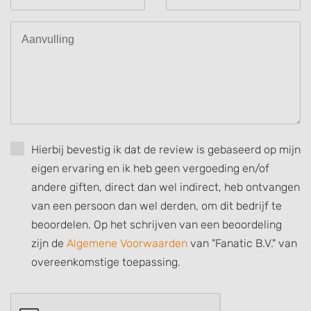
Use profiles to select personalised
advertising
Create profiles to personalise content
Use profiles to select personalised content
Measure advertising performance
Measure content performance
Hierbij bevestig ik dat de review is gebaseerd op mijn
eigen ervaring en ik heb geen vergoeding en/of
Understand audiences through statistics
or combinations of data from different
andere giften, direct dan wel indirect, heb ontvangen
sources
van een persoon dan wel derden, om dit bedrijf te
Develop and improve services
beoordelen. Op het schrijven van een beoordeling
zijn de
Algemene Voorwaarden
van "Fanatic B.V." van
Use limited data to select content
overeenkomstige toepassing.
IAB Special Features:
Use precise geolocation data