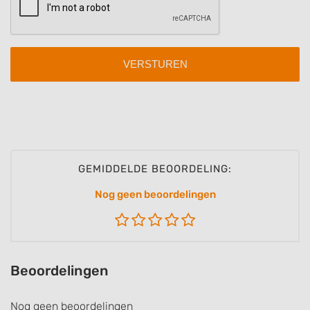
Identify devices based on information
actively requested
Non-IAB processing purposes:
Necessary
Performance
Functional
Advertising
GEMIDDELDE BEOORDELING:
Nog geen beoordelingen
Beoordelingen
Nog geen beoordelingen