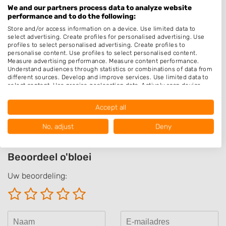
Barber
We and our partners process data to analyze website
performance and to do the following:
Epileren
Store and/or access information on a device. Use limited data to
Make-up & Visagie
select advertising. Create profiles for personalised advertising. Use
profiles to select personalised advertising. Create profiles to
Schoonheidssalon
personalise content. Use profiles to select personalised content.
Measure advertising performance. Measure content performance.
Pruiken
Understand audiences through statistics or combinations of data from
different sources. Develop and improve services. Use limited data to
select content. Use precise geolocation data. Actively scan device
Openingstijden
characteristics for identification.
Data may be shared outside of the European Union and send to the
Op afspraak
Accept all
USA.
Your consent and the cookie policy applies solely to this website/app.
No, adjust
Deny
View Partner List (1016 IAB Vendors)
We use your data for the following purposes:
Beoordeel o'bloei
IAB processing purposes:
Store and/or access information on a device
Uw beoordeling:
Use limited data to select advertising
Create profiles for personalised advertising