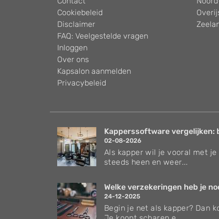
Contact
Noord
Cookiebeleid
Overij
Disclaimer
Zeela
FAQ: Veelgestelde vragen
Inloggen
Over ons
Kapsalon aanmelden
Privacybeleid
Kapperssoftware vergelijken: 
02-08-2026
Als kapper wil je vooral met je 
steeds heen en weer...
Welke verzekeringen heb je nodi
24-12-2025
Begin je net als kapper? Dan ko
Je koopt scharen e...