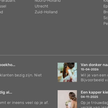
-Brabant
Noord-Holland
Kl
ssel
Utrecht
Ep
nd
Zuid-Holland
Br
Sc
Pe
boekho...
Van donker naar
15-04-2026
klanten bezig zijn. Niet
Wil je van een
Bijvoorbeeld v
g al...
Een kapper kie
04-11-2025
mt er ineens veel op je af.
Op je trouwdag
versie van jezel