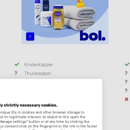
Kinderkapper
Thuiskapper
Hairextensions
Make-up & Visagie
Permanenten
ly strictly necessary cookies.
unique IDs in cookies and other browser storage to
on legitimate interest, to object to this open the
Manage settings" button or at any time by clicking the
:00
r consent click on the fingerprint or the link in the footer