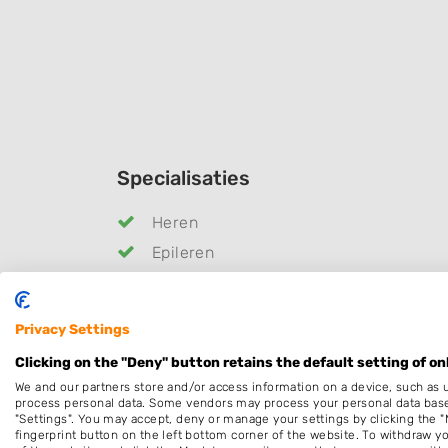
Specialisaties
Heren
Epileren
Kleuren
Bruidskapsel
Privacy Settings
Pruiken
Clicking on the "Deny" button retains the default setting of on
Openingstijden
We and our partners store and/or access information on a device, such as 
process personal data. Some vendors may process your personal data based 
"Settings". You may accept, deny or manage your settings by clicking the "
Maandag
9:30
-
18
fingerprint button on the left bottom corner of the website. To withdraw you