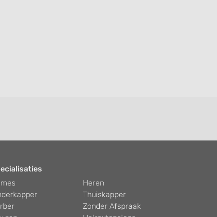
ecialisaties
ames
Heren
nderkapper
Thuiskapper
rber
Zonder Afspraak