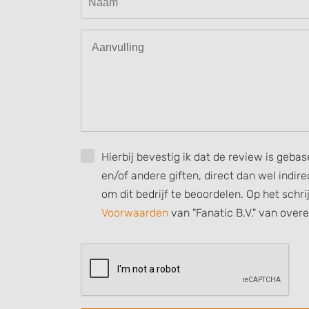
Use profiles to select personalised content
Measure advertising performance
Measure content performance
Understand audiences through statistics or combinations of
sources
Develop and improve services
Hierbij bevestig ik dat de review is geba
en/of andere giften, direct dan wel indi
Use limited data to select content
om dit bedrijf te beoordelen. Op het schr
IAB Special Features:
Voorwaarden
van "Fanatic B.V." van over
Use precise geolocation data
Identify devices based on information actively requested
Non-IAB processing purposes:
Necessary