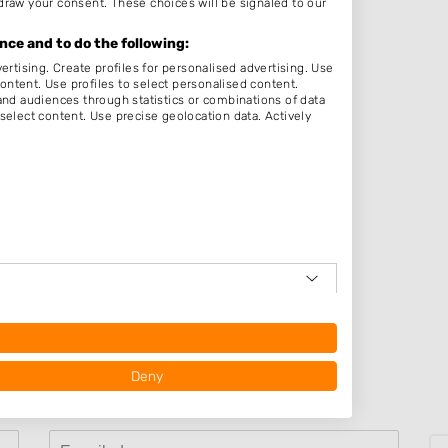
draw your consent. These choices will be signaled to our
:00
:00
ce and to do the following:
ertising. Create profiles for personalised advertising. Use
:00
content. Use profiles to select personalised content.
d audiences through statistics or combinations of data
:00
select content. Use precise geolocation data. Actively
:00
:00
em
op
Lochem
Deny