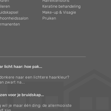
euren
Hairextensions
ileren
Keratine behandeling
uidskapsel
Make-up & Visagie
hoonheidssalon
Pruiken
rmanenten
 licht haar: hoe pak...
 donkere naar een lichtere haarkleur?
an zwart na...
zen voor je bruidskap...
 wil je maar één ding: de allermooiste
f zijn....