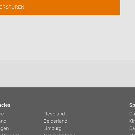
ncies
Sp
he
Flevoland
D
and
Gelderland
Ki
ngen
Limburg
Ba