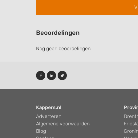
Performance
Functional
Advertising
Beoordelingen
Nog geen beoordelingen
Kappers.nl
Provi
Adverteren
Drent
Algemene voorwaarden
Friesl
Blog
Groni