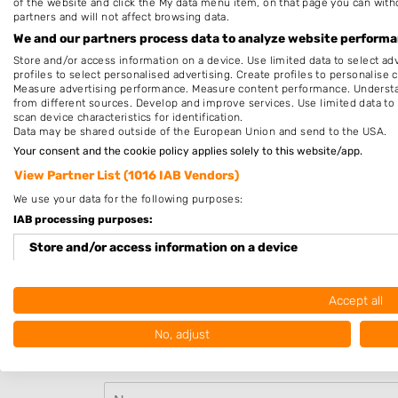
of the website and click the My data menu item, on that page you can with
Dinsdag
9:30
-
18
partners and will not affect browsing data.
Woensdag
9:30
-
18
We and our partners process data to analyze website performan
Store and/or access information on a device. Use limited data to select adv
Donderdag
9:30
-
18
profiles to select personalised advertising. Create profiles to personalise 
Measure advertising performance. Measure content performance. Understan
Vrijdag
9:30
-
20
from different sources. Develop and improve services. Use limited data to 
scan device characteristics for identification.
Zaterdag
9:30
-
18
Data may be shared outside of the European Union and send to the USA.
Your consent and the cookie policy applies solely to this website/app.
Zondag
12:00
-
16
View Partner List (1016 IAB Vendors)
Deze openingstijden zijn indicatief en kunnen,
We use your data for the following purposes:
bijvoorbeeld wegens omstandigheden, afwijken. Ne
IAB processing purposes:
voor de zekerheid contact op met het bedrijf of kijk 
Store and/or access information on a device
de website.
Use limited data to select advertising
Accept all
Beoordeel Barbershop Silvan in 
Create profiles for personalised advertising
No, adjust
Uw beoordeling:
Use profiles to select personalised advertising
Create profiles to personalise content