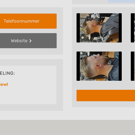
Telefoonnummer
Website
ELING:
iew!