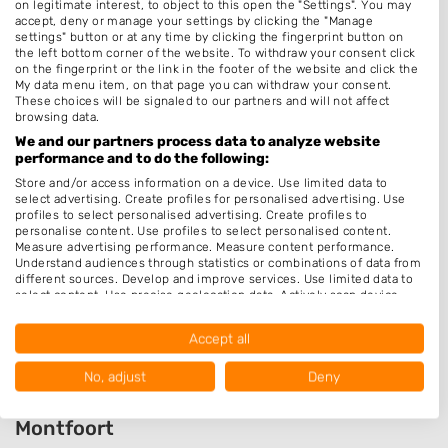
on legitimate interest, to object to this open the "Settings". You may
Keratine behandeling
accept, deny or manage your settings by clicking the "Manage
settings" button or at any time by clicking the fingerprint button on
Bruidskapsel
the left bottom corner of the website. To withdraw your consent click
on the fingerprint or the link in the footer of the website and click the
Make-up & Visagie
My data menu item, on that page you can withdraw your consent.
These choices will be signaled to our partners and will not affect
Schoonheidssalon
browsing data.
Permanenten
We and our partners process data to analyze website
performance and to do the following:
Thuiskapper
Store and/or access information on a device. Use limited data to
Zonder Afspraak
select advertising. Create profiles for personalised advertising. Use
profiles to select personalised advertising. Create profiles to
Pruiken
personalise content. Use profiles to select personalised content.
Measure advertising performance. Measure content performance.
Understand audiences through statistics or combinations of data from
Openingstijden
different sources. Develop and improve services. Use limited data to
select content. Use precise geolocation data. Actively scan device
Op afspraak
characteristics for identification.
Data may be shared outside of the European Union and send to the
Accept all
USA.
Your consent and the cookie policy applies solely to this website/app.
No, adjust
Deny
View Partner List (1016 IAB Vendors)
Beoordeel HairForceOne luxury styling
We use your data for the following purposes:
Montfoort
IAB processing purposes: