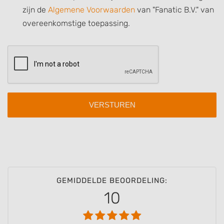
zijn de
Algemene Voorwaarden
van "Fanatic B.V." van
Use limited data to select content
overeenkomstige toepassing.
IAB Special Features:
Use precise geolocation data
Identify devices based on information
actively requested
Non-IAB processing purposes:
Necessary
Performance
Functional
Advertising
GEMIDDELDE BEOORDELING:
10