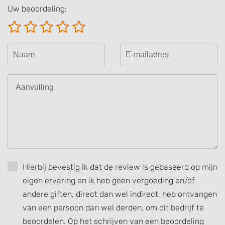
Uw beoordeling:
Store and/or access information on a device
Use limited data to select advertising
Create profiles for personalised advertising
Use profiles to select personalised
advertising
Create profiles to personalise content
Use profiles to select personalised content
Measure advertising performance
Measure content performance
Hierbij bevestig ik dat de review is gebaseerd op mijn
eigen ervaring en ik heb geen vergoeding en/of
Understand audiences through statistics
andere giften, direct dan wel indirect, heb ontvangen
or combinations of data from different
sources
van een persoon dan wel derden, om dit bedrijf te
beoordelen. Op het schrijven van een beoordeling
Develop and improve services