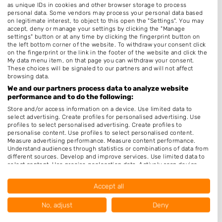
Thuiskapper
as unique IDs in cookies and other browser storage to process
personal data. Some vendors may process your personal data based
Epileren
on legitimate interest, to object to this open the "Settings". You may
accept, deny or manage your settings by clicking the "Manage
Keratine behandeling
settings" button or at any time by clicking the fingerprint button on
the left bottom corner of the website. To withdraw your consent click
Make-up & Visagie
on the fingerprint or the link in the footer of the website and click the
My data menu item, on that page you can withdraw your consent.
Schoonheidssalon
These choices will be signaled to our partners and will not affect
browsing data.
Pruiken
We and our partners process data to analyze website
performance and to do the following:
Openingstijden
Store and/or access information on a device. Use limited data to
select advertising. Create profiles for personalised advertising. Use
Maandag
Gesloten
profiles to select personalised advertising. Create profiles to
personalise content. Use profiles to select personalised content.
Dinsdag
9:00
-
18:00
Measure advertising performance. Measure content performance.
Understand audiences through statistics or combinations of data from
Woensdag
9:00
-
18:00
different sources. Develop and improve services. Use limited data to
select content. Use precise geolocation data. Actively scan device
Donderdag
9:00
-
18:00
characteristics for identification.
Data may be shared outside of the European Union and send to the
Vrijdag
9:00
-
21:00
Accept all
USA.
Your consent and the cookie policy applies solely to this website/app.
Zaterdag
9:00
-
17:00
No, adjust
Deny
View Partner List (1016 IAB Vendors)
Zondag
Gesloten