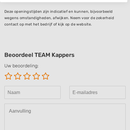
We use your data for the following purposes:
IAB processing purposes:
Deze openingstijden zijn indicatief en kunnen, bijvoorbeeld
Store and/or access information on a device
wegens omstandigheden, afwijken. Neem voor de zekerheid
contact op met het bedrijf of kijk op de website.
Use limited data to select advertising
Create profiles for personalised advertising
Use profiles to select personalised
Beoordeel TEAM Kappers
advertising
Uw beoordeling:
Create profiles to personalise content
Use profiles to select personalised content
Measure advertising performance
Measure content performance
Understand audiences through statistics
or combinations of data from different
sources