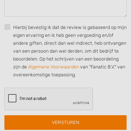
Develop and improve services
Use limited data to select content
Hierbij bevestig ik dat de review is gebaseerd op mijn
IAB Special Features:
eigen ervaring en ik heb geen vergoeding en/of
Use precise geolocation data
andere giften, direct dan wel indirect, heb ontvangen
van een persoon dan wel derden, om dit bedrijf te
Identify devices based on information
actively requested
beoordelen. Op het schrijven van een beoordeling
zijn de
Algemene Voorwaarden
van "Fanatic B.V." van
Non-IAB processing purposes:
overeenkomstige toepassing.
Necessary
Performance
Functional
Advertising