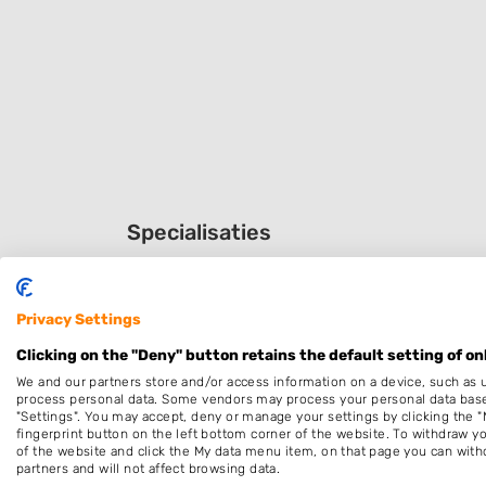
Specialisaties
Dames
Thuiskapper
Privacy Settings
Keratine behandeling
Clicking on the "Deny" button retains the default setting of on
Epileren
We and our partners store and/or access information on a device, such as 
process personal data. Some vendors may process your personal data based 
Schoonheidssalon
"Settings". You may accept, deny or manage your settings by clicking the "
fingerprint button on the left bottom corner of the website. To withdraw you
of the website and click the My data menu item, on that page you can with
Openingstijden
partners and will not affect browsing data.