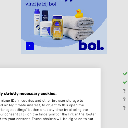
Heren
Barber
Zonder Afspraak
ly strictly necessary cookies.
Bruidskapsel
unique IDs in cookies and other browser storage to
on legitimate interest, to object to this open the
Pruiken
Manage settings" button or at any time by clicking the
r consent click on the fingerprint or the link in the footer
draw your consent. These choices will be signaled to our