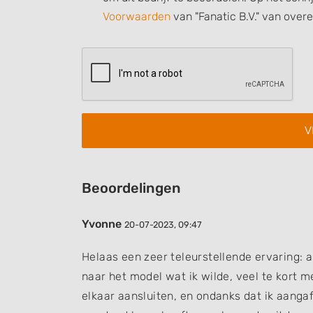
Voorwaarden
van "Fanatic B.V." van over
Measure advertising performance
Measure content performance
Understand audiences through statistics or combinations of
sources
Develop and improve services
Use limited data to select content
IAB Special Features:
Beoordelingen
Use precise geolocation data
Yvonne
20-07-2023, 09:47
Identify devices based on information actively requested
Non-IAB processing purposes:
Helaas een zeer teleurstellende ervaring: a
Necessary
naar het model wat ik wilde, veel te kort m
elkaar aansluiten, en ondanks dat ik aangaf
Performance