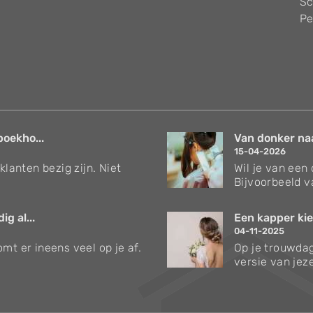
Sc
Pe
boekho...
Van donker naar
15-04-2026
klanten bezig zijn. Niet
Wil je van een
Bijvoorbeeld v
g al...
Een kapper kie
04-11-2025
mt er ineens veel op je af.
Op je trouwdag
versie van jezel