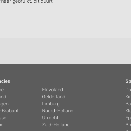
haar gebruikt. dit duurt
ncies
Sp
he
Flevoland
D
and
Gelderland
Ki
ngen
Limburg
Ba
-Brabant
Noord-Holland
Kl
ssel
Utrecht
Ep
nd
Zuid-Holland
Br