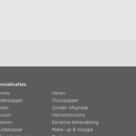
ecialisaties
ames
Heren
nderkapper
Thuiskapper
rber
Zonder Afspraak
euren
Hairextensions
ileren
Keratine behandeling
uidskapsel
Make-up & Visagie