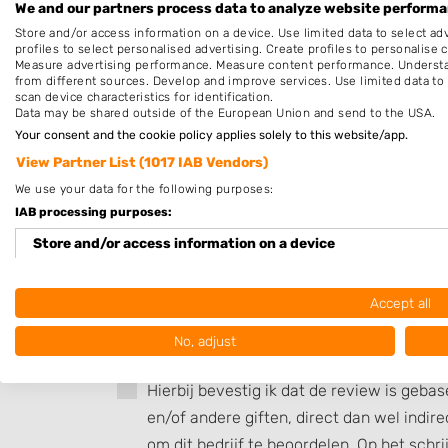
We and our partners process data to analyze website performan
Op afspraak
Store and/or access information on a device. Use limited data to select adv
profiles to select personalised advertising. Create profiles to personalise 
Measure advertising performance. Measure content performance. Understan
Beoordeel Monique Oostwouder
from different sources. Develop and improve services. Use limited data to 
scan device characteristics for identification.
Data may be shared outside of the European Union and send to the USA.
Uw beoordeling:
Your consent and the cookie policy applies solely to this website/app.
View Partner List (1017 IAB Vendors)
We use your data for the following purposes:
IAB processing purposes:
Store and/or access information on a device
Use limited data to select advertising
Accept all
Create profiles for personalised advertising
No, adjust
Use profiles to select personalised advertising
Hierbij bevestig ik dat de review is geba
Create profiles to personalise content
en/of andere giften, direct dan wel indi
om dit bedrijf te beoordelen. Op het schr
Use profiles to select personalised content