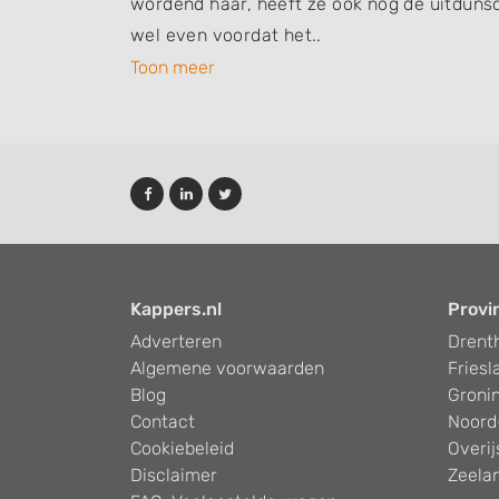
wordend haar, heeft ze ook nog de uitdunsc
Functional
wel even voordat het..
Toon meer
Advertising
Kappers.nl
Provi
Adverteren
Drent
Algemene voorwaarden
Friesl
Blog
Groni
Contact
Noord
Cookiebeleid
Overij
Disclaimer
Zeela