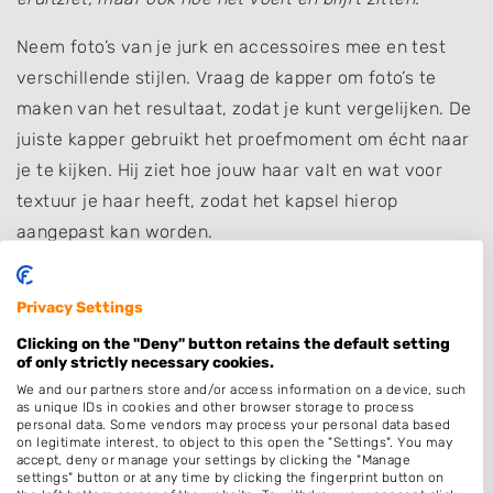
Neem foto’s van je jurk en accessoires mee en test
verschillende stijlen. Vraag de kapper om foto’s te
maken van het resultaat, zodat je kunt vergelijken. De
juiste kapper gebruikt het proefmoment om écht naar
je te kijken. Hij ziet hoe jouw haar valt en wat voor
textuur je haar heeft, zodat het kapsel hierop
aangepast kan worden.
5. Vertrouw op je gevoel
Privacy Settings
“Uiteindelijk draait het niet alleen om techniek, maar
Clicking on the "Deny" button retains the default setting
om vertrouwen. Op je trouwdag is je kapper een van
of only strictly necessary cookies.
de eerste mensen die je ziet”, vertelt Sarah.
We and our partners store and/or access information on a device, such
as unique IDs in cookies and other browser storage to process
personal data. Some vendors may process your personal data based
“Je wilt iemand die rust uitstraalt en die je volledig
on legitimate interest, to object to this open the "Settings". You may
vertrouwt, zodat jij je grote dag ontspannen kunt
accept, deny or manage your settings by clicking the "Manage
settings" button or at any time by clicking the fingerprint button on
beginnen.”