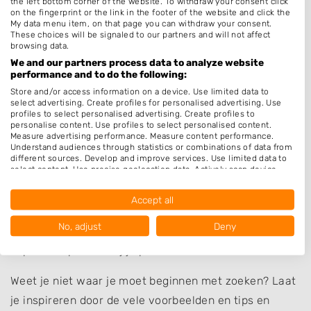
the left bottom corner of the website. To withdraw your consent click
on the fingerprint or the link in the footer of the website and click the
My data menu item, on that page you can withdraw your consent.
Luister dus naar je gevoel. Voelt het goed tijdens de
These choices will be signaled to our partners and will not affect
browsing data.
proef? Begrijpt de kapper jouw wensen en straalt hij
We and our partners process data to analyze website
of zij professionaliteit uit? Voel je je op je gemak en
performance and to do the following:
zorgt de kapper voor een fijne sfeer? Dan zit je goed.
Store and/or access information on a device. Use limited data to
select advertising. Create profiles for personalised advertising. Use
profiles to select personalised advertising. Create profiles to
Zoals Sarah het samenvat:
“De juiste kapper laat jou
personalise content. Use profiles to select personalised content.
niet op iemand anders lijken, maar juist meer jezelf.”
Measure advertising performance. Measure content performance.
Understand audiences through statistics or combinations of data from
different sources. Develop and improve services. Use limited data to
Als je haar maar goed zit
select content. Use precise geolocation data. Actively scan device
characteristics for identification.
Met de juiste kapper aan je zijde begint de magie van
Data may be shared outside of the European Union and send to the
Accept all
USA.
je grote dag al tijdens de voorbereidingen. Geen
Your consent and the cookie policy applies solely to this website/app.
No, adjust
Deny
stress of onzekerheid: alleen zelfvertrouwen en een
View Partner List (1017 IAB Vendors)
kapsel dat perfect bij je past.
We use your data for the following purposes:
IAB processing purposes:
Weet je niet waar je moet beginnen met zoeken? Laat
Store and/or access information on a device
je inspireren door de vele voorbeelden en tips en