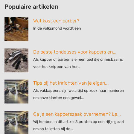
Populaire artikelen
IAB Special Features:
Use precise geolocation data
Wat kost een barber?
Identify devices based on information
In de volksmond wordt een
actively requested
Non-IAB processing purposes:
De beste tondeuses voor kappers en...
Necessary
Als kapper of barber is er één tool die onmisbaar is
Performance
voor het knippen van her...
Functional
Tips bij het inrichten van je eigen...
Advertising
Als vakkappers zijn we altijd op zoek naar manieren
om onze klanten een gewel...
Ga je een kapperszaak overnemen? Le...
Wij hebben in dit artikel 5 punten op een rijtje gezet
om op te letten bij de...