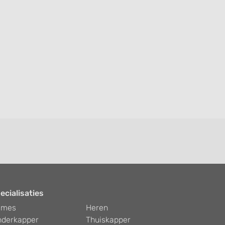
ecialisaties
ames
Heren
nderkapper
Thuiskapper