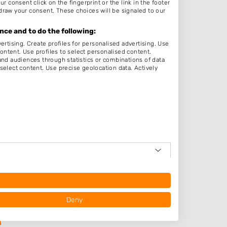
r consent click on the fingerprint or the link in the footer
:30
draw your consent. These choices will be signaled to our
:30
ce and to do the following:
:30
ertising. Create profiles for personalised advertising. Use
content. Use profiles to select personalised content.
:30
d audiences through statistics or combinations of data
select content. Use precise geolocation data. Actively
:30
:30
ten
em
op
Deny