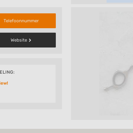
Telefoonnummer
Website
ELING:
iew!