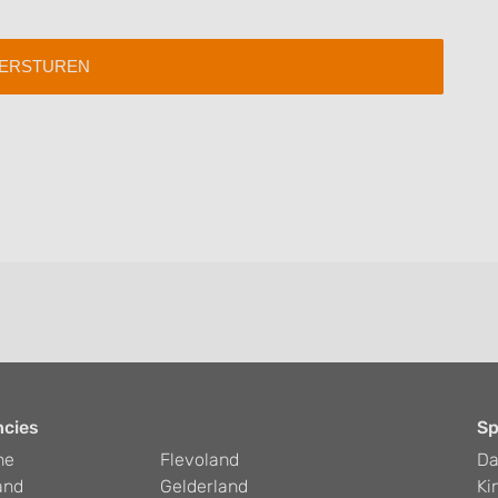
ncies
Sp
he
Flevoland
D
and
Gelderland
Ki