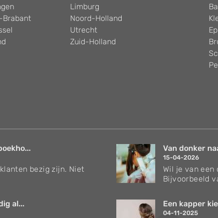
ngen
Limburg
Ba
-Brabant
Noord-Holland
Kl
ssel
Utrecht
Ep
nd
Zuid-Holland
Br
Sc
Pe
boekho...
Van donker naar
15-04-2026
klanten bezig zijn. Niet
Wil je van een
Bijvoorbeeld v
g al...
Een kapper kie
04-11-2025