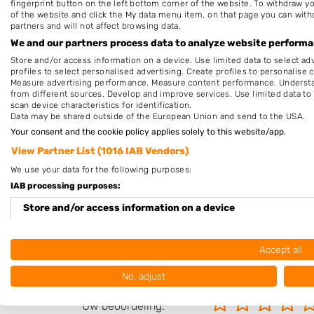
fingerprint button on the left bottom corner of the website. To withdraw you
Maandag
12:00
-
18
of the website and click the My data menu item, on that page you can with
partners and will not affect browsing data.
Dinsdag
10:00
-
18
We and our partners process data to analyze website performan
Woensdag
10:00
-
18
Store and/or access information on a device. Use limited data to select adv
profiles to select personalised advertising. Create profiles to personalise 
Donderdag
10:00
-
19
Measure advertising performance. Measure content performance. Understan
from different sources. Develop and improve services. Use limited data to 
Vrijdag
10:00
-
18
scan device characteristics for identification.
Data may be shared outside of the European Union and send to the USA.
Zaterdag
9:00
-
17
Your consent and the cookie policy applies solely to this website/app.
Zondag
Geslo
View Partner List (1016 IAB Vendors)
We use your data for the following purposes:
Deze openingstijden zijn indicatief en kunnen,
IAB processing purposes:
bijvoorbeeld wegens omstandigheden, afwijken. Ne
Store and/or access information on a device
voor de zekerheid contact op met het bedrijf of kijk 
de website.
Use limited data to select advertising
Accept all
Create profiles for personalised advertising
No, adjust
Beoordeel kappers Plein
Use profiles to select personalised advertising
Uw beoordeling: