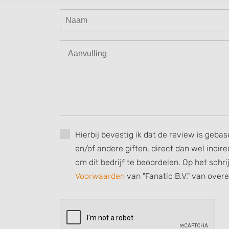
Create profiles to personalise content
Use profiles to select personalised content
Measure advertising performance
Measure content performance
Understand audiences through statistics or combinations of
sources
Develop and improve services
Hierbij bevestig ik dat de review is geba
Use limited data to select content
en/of andere giften, direct dan wel indi
IAB Special Features:
om dit bedrijf te beoordelen. Op het schr
Use precise geolocation data
Voorwaarden
van "Fanatic B.V." van over
Identify devices based on information actively requested
Non-IAB processing purposes:
Necessary