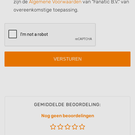
zijn de
Algemene Voorwaarden
van "Fanatic B.V." van
Use precise geolocation data
overeenkomstige toepassing.
Identify devices based on information
actively requested
Non-IAB processing purposes:
Necessary
Performance
Functional
Advertising
GEMIDDELDE BEOORDELING:
Nog geen beoordelingen