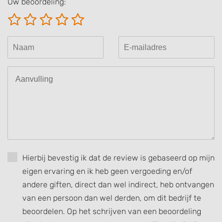
Uw beoordeling:
Create profiles for personalised advertising
Use profiles to select personalised
advertising
Create profiles to personalise content
Use profiles to select personalised content
Measure advertising performance
Measure content performance
Understand audiences through statistics
or combinations of data from different
Hierbij bevestig ik dat de review is gebaseerd op mijn
sources
eigen ervaring en ik heb geen vergoeding en/of
Develop and improve services
andere giften, direct dan wel indirect, heb ontvangen
van een persoon dan wel derden, om dit bedrijf te
Use limited data to select content
beoordelen. Op het schrijven van een beoordeling
IAB Special Features: