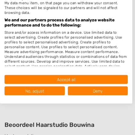
My data menu item, on that page you can withdraw your consent.
Zonder Afspraak
These choices will be signaled to our partners and will not affect
browsing data.
Hairextensions
We and our partners process data to analyze website
performance and to do the following:
Epileren
Store and/or access information on a device. Use limited data to
Keratine behandeling
select advertising. Create profiles for personalised advertising. Use
profiles to select personalised advertising. Create profiles to
Bruidskapsel
personalise content. Use profiles to select personalised content.
Measure advertising performance. Measure content performance.
Make-up & Visagie
Understand audiences through statistics or combinations of data from
Schoonheidssalon
different sources. Develop and improve services. Use limited data to
select content. Use precise geolocation data. Actively scan device
Pruiken
characteristics for identification.
Data may be shared outside of the European Union and send to the
Accept all
USA.
Openingstijden
Your consent and the cookie policy applies solely to this website/app.
No, adjust
Deny
Op afspraak
View Partner List (1016 IAB Vendors)
We use your data for the following purposes:
IAB processing purposes:
Store and/or access information on a device
Beoordeel Haarstudio Bouwina
Use limited data to select advertising