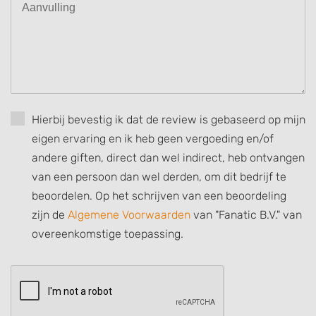
or combinations of data from different
sources
Develop and improve services
Use limited data to select content
IAB Special Features:
Hierbij bevestig ik dat de review is gebaseerd op mijn
Use precise geolocation data
eigen ervaring en ik heb geen vergoeding en/of
Identify devices based on information
andere giften, direct dan wel indirect, heb ontvangen
actively requested
van een persoon dan wel derden, om dit bedrijf te
Non-IAB processing purposes:
beoordelen. Op het schrijven van een beoordeling
Necessary
zijn de
Algemene Voorwaarden
van "Fanatic B.V." van
overeenkomstige toepassing.
Performance
Functional
Advertising