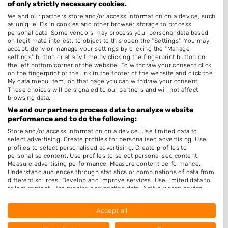
of only strictly necessary cookies.
Permanenten
We and our partners store and/or access information on a device, such
as unique IDs in cookies and other browser storage to process
Thuiskapper
personal data. Some vendors may process your personal data based
on legitimate interest, to object to this open the "Settings". You may
Hairextensions
accept, deny or manage your settings by clicking the "Manage
settings" button or at any time by clicking the fingerprint button on
Keratine behandeling
the left bottom corner of the website. To withdraw your consent click
on the fingerprint or the link in the footer of the website and click the
Bruidskapsel
My data menu item, on that page you can withdraw your consent.
Make-up & Visagie
These choices will be signaled to our partners and will not affect
browsing data.
Schoonheidssalon
We and our partners process data to analyze website
performance and to do the following:
Pruiken
Store and/or access information on a device. Use limited data to
Openingstijden
select advertising. Create profiles for personalised advertising. Use
profiles to select personalised advertising. Create profiles to
personalise content. Use profiles to select personalised content.
Maandag
Gesloten
Measure advertising performance. Measure content performance.
Understand audiences through statistics or combinations of data from
Dinsdag
9:30
-
18:00
different sources. Develop and improve services. Use limited data to
select content. Use precise geolocation data. Actively scan device
Woensdag
9:30
-
18:00
characteristics for identification.
Data may be shared outside of the European Union and send to the
Accept all
Donderdag
9:30
-
18:00
USA.
Your consent and the cookie policy applies solely to this website/app.