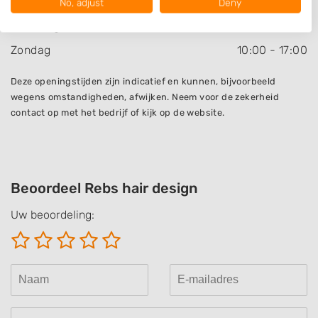
Vrijdag
9:30
-
20:00
No, adjust
Deny
View Partner List (1016 IAB Vendors)
Zaterdag
9:30
-
18:00
We use your data for the following purposes:
Zondag
IAB processing purposes:
10:00
-
17:00
Store and/or access information on a device
Deze openingstijden zijn indicatief en kunnen, bijvoorbeeld
wegens omstandigheden, afwijken. Neem voor de zekerheid
Use limited data to select advertising
contact op met het bedrijf of kijk op de website.
Create profiles for personalised advertising
Use profiles to select personalised
advertising
Beoordeel Rebs hair design
Create profiles to personalise content
Uw beoordeling:
Use profiles to select personalised content
Measure advertising performance
Measure content performance
Understand audiences through statistics