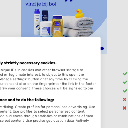
ly strictly necessary cookies.
unique IDs in cookies and other browser storage to
Heren
on legitimate interest, to object to this open the
Manage settings" button or at any time by clicking the
Barber
r consent click on the fingerprint or the link in the footer
draw your consent. These choices will be signaled to our
Pruiken
Epileren
ce and to do the following:
ertising. Create profiles for personalised advertising. Use
Make-up & Visagie
content. Use profiles to select personalised content.
d audiences through statistics or combinations of data
select content. Use precise geolocation data. Actively