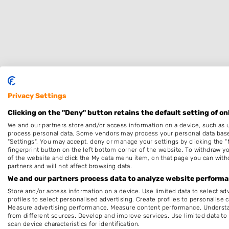
Privacy Settings
Specialisaties
Clicking on the "Deny" button retains the default setting of on
We and our partners store and/or access information on a device, such as 
Dames
process personal data. Some vendors may process your personal data based 
"Settings". You may accept, deny or manage your settings by clicking the "
Thuiskapper
fingerprint button on the left bottom corner of the website. To withdraw you
of the website and click the My data menu item, on that page you can with
Kleuren
partners and will not affect browsing data.
Hairextensions
We and our partners process data to analyze website performan
Store and/or access information on a device. Use limited data to select adv
Bruidskapsel
profiles to select personalised advertising. Create profiles to personalise 
Measure advertising performance. Measure content performance. Understan
Openingstijden
from different sources. Develop and improve services. Use limited data to 
scan device characteristics for identification.