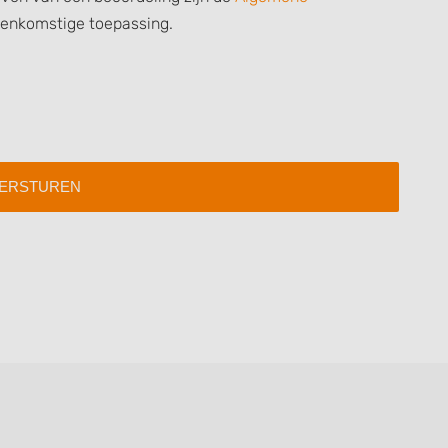
 data from different
eenkomstige toepassing.