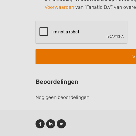
Understand audiences through statistics or combinations of
Voorwaarden
van "Fanatic B.V." van over
sources
Develop and improve services
Use limited data to select content
IAB Special Features:
Use precise geolocation data
Identify devices based on information actively requested
Non-IAB processing purposes:
Beoordelingen
Necessary
Nog geen beoordelingen
Performance
Functional
Advertising