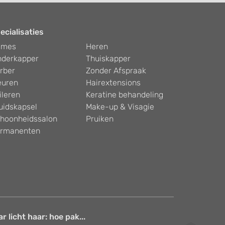
ecialisaties
ames
Heren
nderkapper
Thuiskapper
rber
Zonder Afspraak
euren
Hairextensions
ileren
Keratine behandeling
uidskapsel
Make-up & Visagie
hoonheidssalon
Pruiken
rmanenten
 licht haar: hoe pak...