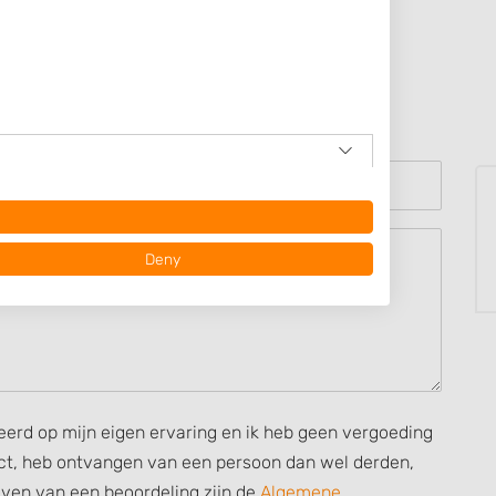
g
Deny
seerd op mijn eigen ervaring en ik heb geen vergoeding
rect, heb ontvangen van een persoon dan wel derden,
ijven van een beoordeling zijn de
Algemene