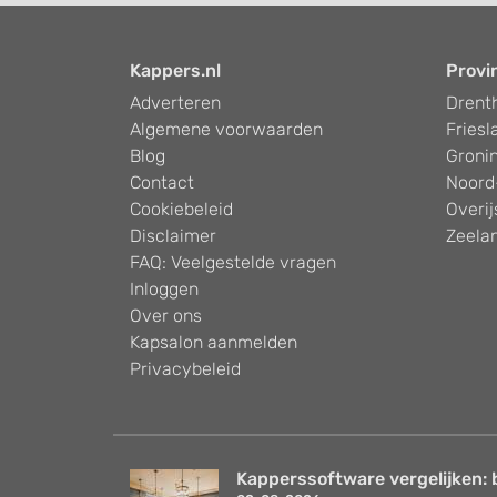
Kappers.nl
Provi
Adverteren
Drent
Algemene voorwaarden
Friesl
Blog
Groni
Contact
Noord
Cookiebeleid
Overij
Disclaimer
Zeela
FAQ: Veelgestelde vragen
Inloggen
Over ons
Kapsalon aanmelden
Privacybeleid
Kapperssoftware vergelijken: 