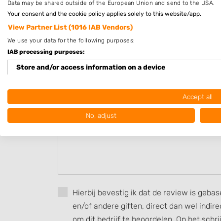
Data may be shared outside of the European Union and send to the USA.
Op afspraak
Your consent and the cookie policy applies solely to this website/app.
View Partner List (1016 IAB Vendors)
Beoordeel Jansen Haarverzorgin
We use your data for the following purposes:
IAB processing purposes:
Uw beoordeling:
Store and/or access information on a device
Use limited data to select advertising
Accept all
Create profiles for personalised advertising
No, adjust
Use profiles to select personalised advertising
Create profiles to personalise content
Use profiles to select personalised content
Measure advertising performance
Hierbij bevestig ik dat de review is geba
en/of andere giften, direct dan wel indi
Measure content performance
om dit bedrijf te beoordelen. Op het schr