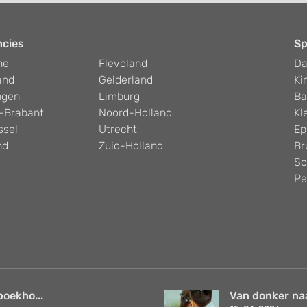
ncies
Sp
he
Flevoland
D
and
Gelderland
Ki
ngen
Limburg
Ba
-Brabant
Noord-Holland
Kl
ssel
Utrecht
Ep
nd
Zuid-Holland
Br
Sc
Pe
boekho...
Van donker naar