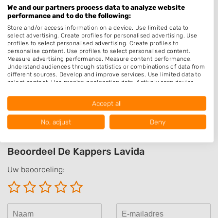
Make-up & Visagie
We and our partners process data to analyze website
performance and to do the following:
Permanenten
Store and/or access information on a device. Use limited data to
Epileren
select advertising. Create profiles for personalised advertising. Use
profiles to select personalised advertising. Create profiles to
Schoonheidssalon
personalise content. Use profiles to select personalised content.
Measure advertising performance. Measure content performance.
Pruiken
Understand audiences through statistics or combinations of data from
different sources. Develop and improve services. Use limited data to
select content. Use precise geolocation data. Actively scan device
Openingstijden
characteristics for identification.
Data may be shared outside of the European Union and send to the
Op afspraak
Accept all
USA.
Your consent and the cookie policy applies solely to this website/app.
No, adjust
Deny
View Partner List (1016 IAB Vendors)
We use your data for the following purposes:
Beoordeel De Kappers Lavida
IAB processing purposes:
Store and/or access information on a device
Uw beoordeling:
Use limited data to select advertising
Create profiles for personalised advertising