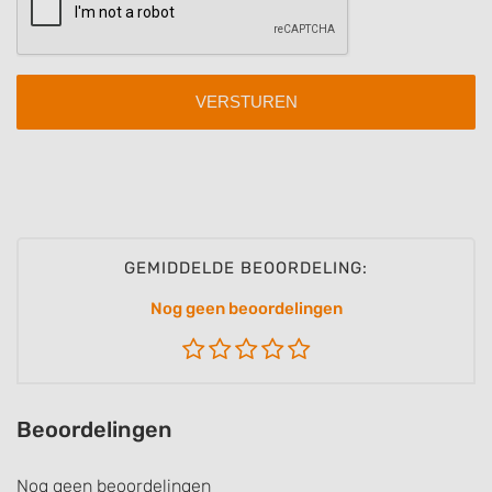
Identify devices based on information
actively requested
Non-IAB processing purposes:
Necessary
Performance
Functional
Advertising
GEMIDDELDE BEOORDELING:
Nog geen beoordelingen
Beoordelingen
Nog geen beoordelingen