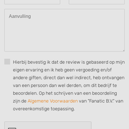
Use profiles to select personalised
advertising
Create profiles to personalise content
Use profiles to select personalised content
Measure advertising performance
Measure content performance
Hierbij bevestig ik dat de review is gebaseerd op mijn
eigen ervaring en ik heb geen vergoeding en/of
Understand audiences through statistics
or combinations of data from different
andere giften, direct dan wel indirect, heb ontvangen
sources
van een persoon dan wel derden, om dit bedrijf te
Develop and improve services
beoordelen. Op het schrijven van een beoordeling
zijn de
Algemene Voorwaarden
van "Fanatic B.V." van
Use limited data to select content
overeenkomstige toepassing.
IAB Special Features:
Use precise geolocation data