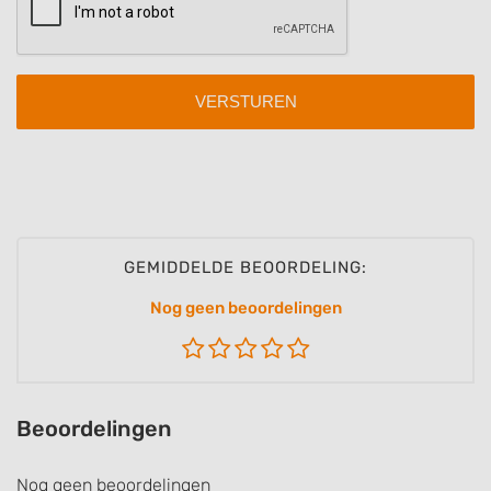
Identify devices based on information
actively requested
Non-IAB processing purposes:
Necessary
Performance
Functional
Advertising
GEMIDDELDE BEOORDELING:
Nog geen beoordelingen
Beoordelingen
Nog geen beoordelingen