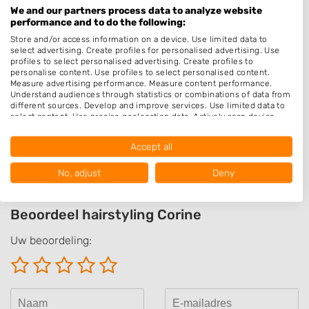
Hairextensions
We and our partners process data to analyze website
performance and to do the following:
Epileren
Store and/or access information on a device. Use limited data to
Make-up & Visagie
select advertising. Create profiles for personalised advertising. Use
profiles to select personalised advertising. Create profiles to
Schoonheidssalon
personalise content. Use profiles to select personalised content.
Measure advertising performance. Measure content performance.
Pruiken
Understand audiences through statistics or combinations of data from
different sources. Develop and improve services. Use limited data to
select content. Use precise geolocation data. Actively scan device
Openingstijden
characteristics for identification.
Data may be shared outside of the European Union and send to the
Op afspraak
Accept all
USA.
Your consent and the cookie policy applies solely to this website/app.
No, adjust
Deny
View Partner List (1017 IAB Vendors)
We use your data for the following purposes:
Beoordeel hairstyling Corine
IAB processing purposes:
Store and/or access information on a device
Uw beoordeling:
Use limited data to select advertising
Create profiles for personalised advertising