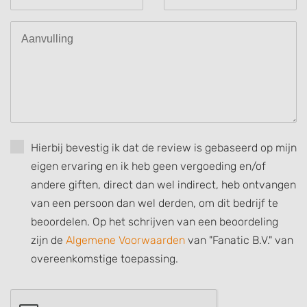
Use profiles to select personalised
advertising
Create profiles to personalise content
Use profiles to select personalised content
Measure advertising performance
Measure content performance
Hierbij bevestig ik dat de review is gebaseerd op mijn
eigen ervaring en ik heb geen vergoeding en/of
Understand audiences through statistics
or combinations of data from different
andere giften, direct dan wel indirect, heb ontvangen
sources
van een persoon dan wel derden, om dit bedrijf te
Develop and improve services
beoordelen. Op het schrijven van een beoordeling
zijn de
Algemene Voorwaarden
van "Fanatic B.V." van
Use limited data to select content
overeenkomstige toepassing.
IAB Special Features:
Use precise geolocation data