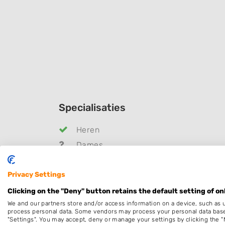
Specialisaties
Heren
Dames
Kleuren
Privacy Settings
Keratine behandeling
Schoonheidssalon
Clicking on the "Deny" button retains the default setting of on
We and our partners store and/or access information on a device, such as 
Openingstijden
process personal data. Some vendors may process your personal data based 
"Settings". You may accept, deny or manage your settings by clicking the "