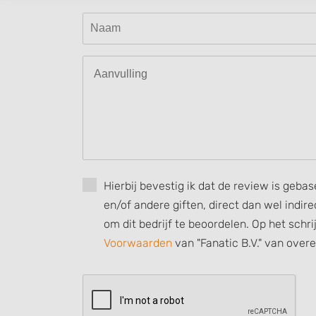
Create profiles to personalise content
Use profiles to select personalised content
Measure advertising performance
Measure content performance
Understand audiences through statistics or combinations of
sources
Develop and improve services
Hierbij bevestig ik dat de review is geba
Use limited data to select content
en/of andere giften, direct dan wel indi
IAB Special Features:
om dit bedrijf te beoordelen. Op het schr
Use precise geolocation data
Voorwaarden
van "Fanatic B.V." van over
Identify devices based on information actively requested
Non-IAB processing purposes:
Necessary