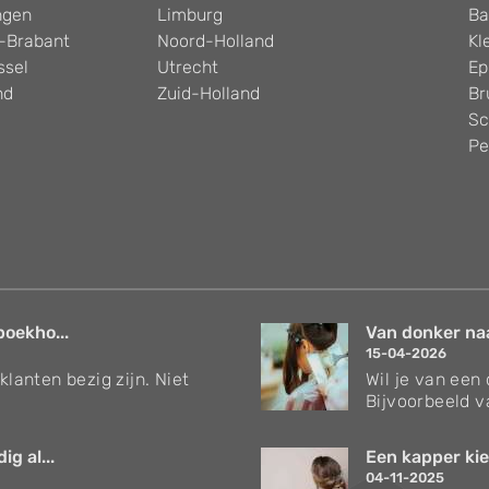
ngen
Limburg
Ba
-Brabant
Noord-Holland
Kl
ssel
Utrecht
Ep
nd
Zuid-Holland
Br
Sc
Pe
boekho...
Van donker naar
15-04-2026
klanten bezig zijn. Niet
Wil je van een
Bijvoorbeeld v
g al...
Een kapper kie
04-11-2025