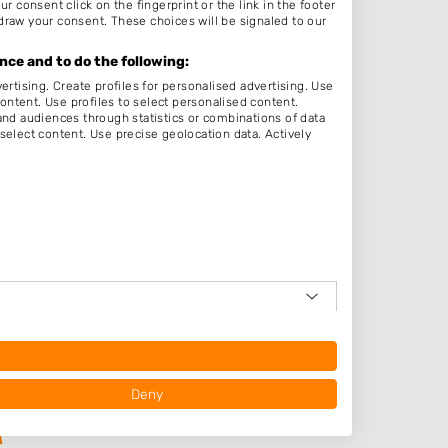
r consent click on the fingerprint or the link in the footer
ten
draw your consent. These choices will be signaled to our
:00
ce and to do the following:
:00
ertising. Create profiles for personalised advertising. Use
content. Use profiles to select personalised content.
:00
d audiences through statistics or combinations of data
select content. Use precise geolocation data. Actively
:00
:00
ten
em
op
Deny