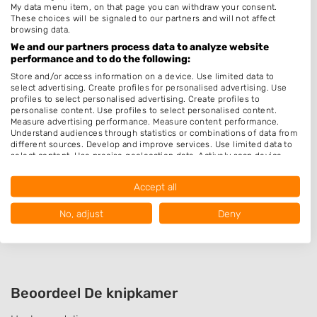
My data menu item, on that page you can withdraw your consent.
Thuiskapper
These choices will be signaled to our partners and will not affect
browsing data.
Barber
We and our partners process data to analyze website
performance and to do the following:
Zonder Afspraak
Store and/or access information on a device. Use limited data to
Hairextensions
select advertising. Create profiles for personalised advertising. Use
profiles to select personalised advertising. Create profiles to
Keratine behandeling
personalise content. Use profiles to select personalised content.
Measure advertising performance. Measure content performance.
Make-up & Visagie
Understand audiences through statistics or combinations of data from
Schoonheidssalon
different sources. Develop and improve services. Use limited data to
select content. Use precise geolocation data. Actively scan device
Pruiken
characteristics for identification.
Data may be shared outside of the European Union and send to the
Accept all
USA.
Openingstijden
Your consent and the cookie policy applies solely to this website/app.
No, adjust
Deny
Op afspraak
View Partner List (1016 IAB Vendors)
We use your data for the following purposes:
IAB processing purposes:
Store and/or access information on a device
Beoordeel De knipkamer
Use limited data to select advertising