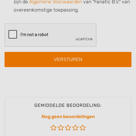
zijn de
Algemene Voorwaarden
van "Fanatic B.V." van
Use precise geolocation data
overeenkomstige toepassing.
Identify devices based on information
actively requested
Non-IAB processing purposes:
Necessary
Performance
Functional
Advertising
GEMIDDELDE BEOORDELING:
Nog geen beoordelingen