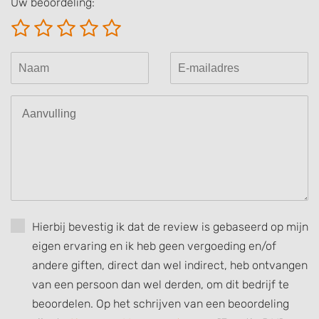
Uw beoordeling:
Create profiles for personalised advertising
Use profiles to select personalised
advertising
Create profiles to personalise content
Use profiles to select personalised content
Measure advertising performance
Measure content performance
Understand audiences through statistics
or combinations of data from different
Hierbij bevestig ik dat de review is gebaseerd op mijn
sources
eigen ervaring en ik heb geen vergoeding en/of
Develop and improve services
andere giften, direct dan wel indirect, heb ontvangen
van een persoon dan wel derden, om dit bedrijf te
Use limited data to select content
beoordelen. Op het schrijven van een beoordeling
IAB Special Features: