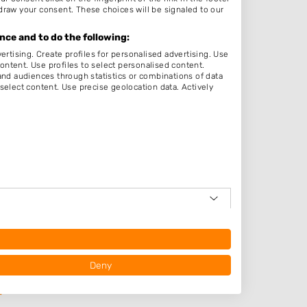
draw your consent. These choices will be signaled to our
:00
ce and to do the following:
:00
ertising. Create profiles for personalised advertising. Use
content. Use profiles to select personalised content.
:00
d audiences through statistics or combinations of data
select content. Use precise geolocation data. Actively
:00
:00
ten
em
op
Deny