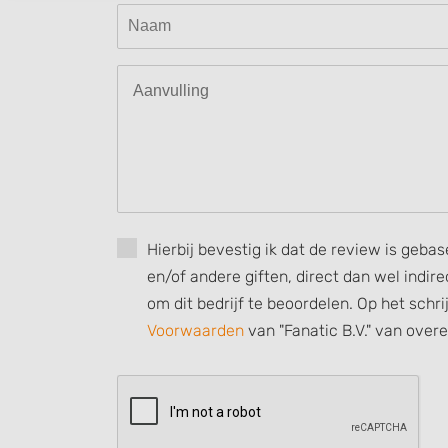
Create profiles to personalise content
Use profiles to select personalised content
Measure advertising performance
Measure content performance
Understand audiences through statistics or combinations of
sources
Develop and improve services
Hierbij bevestig ik dat de review is geba
Use limited data to select content
en/of andere giften, direct dan wel indi
om dit bedrijf te beoordelen. Op het schr
IAB Special Features:
Voorwaarden
van "Fanatic B.V." van over
Use precise geolocation data
Identify devices based on information actively requested
Non-IAB processing purposes:
Necessary