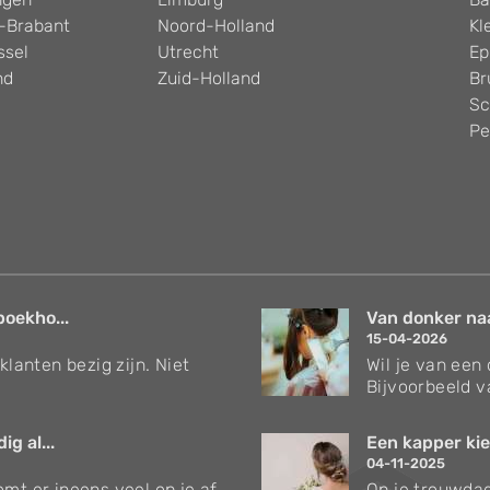
-Brabant
Noord-Holland
Kl
ssel
Utrecht
Ep
nd
Zuid-Holland
Br
Sc
Pe
boekho...
Van donker naar
15-04-2026
klanten bezig zijn. Niet
Wil je van een
Bijvoorbeeld v
g al...
Een kapper kie
04-11-2025
mt er ineens veel op je af.
Op je trouwdag