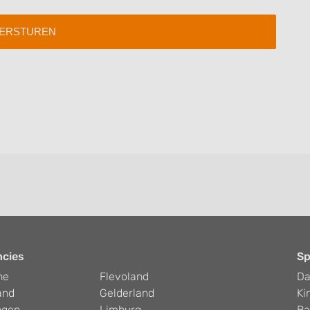
ncies
Sp
he
Flevoland
D
and
Gelderland
Ki
ngen
Limburg
Ba