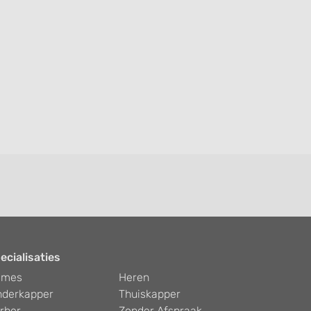
ecialisaties
ames
Heren
nderkapper
Thuiskapper
rber
Zonder Afspraak