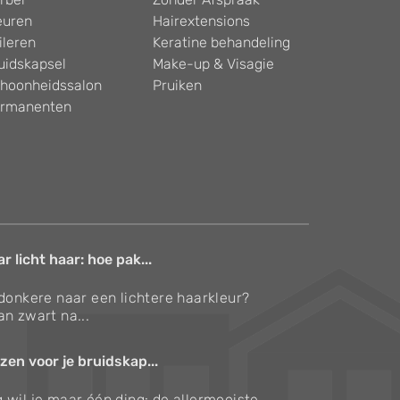
euren
Hairextensions
ileren
Keratine behandeling
uidskapsel
Make-up & Visagie
hoonheidssalon
Pruiken
rmanenten
 licht haar: hoe pak...
 donkere naar een lichtere haarkleur?
an zwart na...
zen voor je bruidskap...
 wil je maar één ding: de allermooiste