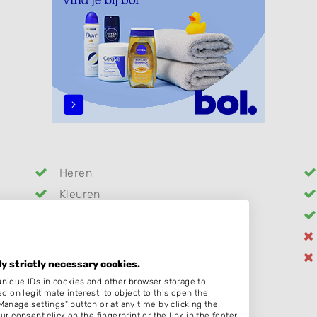
Heren
Kleuren
Bruidskapsel
Thuiskapper
Schoonheidssalon
ly strictly necessary cookies.
unique IDs in cookies and other browser storage to
on legitimate interest, to object to this open the
Manage settings" button or at any time by clicking the
:00
r consent click on the fingerprint or the link in the footer