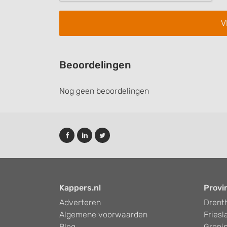
Performance
Functional
Advertising
Beoordelingen
Nog geen beoordelingen
Kappers.nl
Provi
Adverteren
Drent
Algemene voorwaarden
Friesl
Blog
Groni