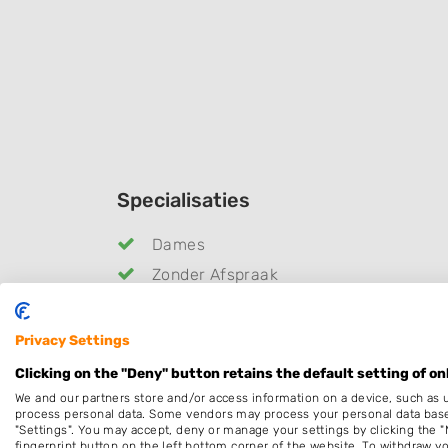
Specialisaties
Dames
Zonder Afspraak
Keratine behandeling
Permanenten
Privacy Settings
Hairextensions
Clicking on the "Deny" button retains the default setting of on
We and our partners store and/or access information on a device, such as 
Openingstijden
process personal data. Some vendors may process your personal data based 
"Settings". You may accept, deny or manage your settings by clicking the "
Maandag
9:30
-
18
fingerprint button on the left bottom corner of the website. To withdraw you