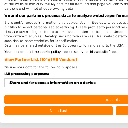
of the website and click the My data menu item, on that page you can with
Dinsdag
9:30
-
18
partners and will not affect browsing data.
We and our partners process data to analyze website performan
Woensdag
9:30
-
18
Store and/or access information on a device. Use limited data to select adv
profiles to select personalised advertising. Create profiles to personalise 
Donderdag
9:30
-
18
Measure advertising performance. Measure content performance. Understan
from different sources. Develop and improve services. Use limited data to 
Vrijdag
9:30
-
18
scan device characteristics for identification.
Data may be shared outside of the European Union and send to the USA.
Zaterdag
9:30
-
17
Your consent and the cookie policy applies solely to this website/app.
Zondag
Geslo
View Partner List (1016 IAB Vendors)
We use your data for the following purposes:
Deze openingstijden zijn indicatief en kunnen,
IAB processing purposes:
bijvoorbeeld wegens omstandigheden, afwijken. Ne
voor de zekerheid contact op met het bedrijf of kijk 
Store and/or access information on a device
de website.
Use limited data to select advertising
Accept all
Create profiles for personalised advertising
Beoordeel Kapsalon Cocopelo
No, adjust
Use profiles to select personalised advertising
Uw beoordeling: