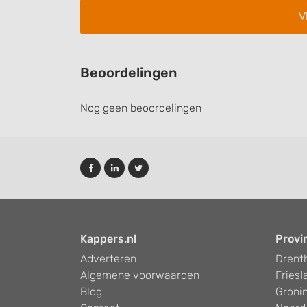
Performance
Functional
Advertising
Beoordelingen
Nog geen beoordelingen
Kappers.nl
Provi
Adverteren
Drent
Algemene voorwaarden
Friesl
Blog
Groni