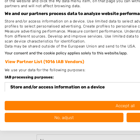
of the website and click the My data menu item, on that page you can with
Dinsdag
9:00
-
21
partners and will not affect browsing data.
Woensdag
13:00
-
17
We and our partners process data to analyze website performan
Store and/or access information on a device. Use limited data to select adv
Donderdag
9:00
-
21
profiles to select personalised advertising. Create profiles to personalise 
Measure advertising performance. Measure content performance. Understan
Vrijdag
13:00
-
17
from different sources. Develop and improve services. Use limited data to 
scan device characteristics for identification.
Zaterdag
11:00
-
14
Data may be shared outside of the European Union and send to the USA.
Your consent and the cookie policy applies solely to this website/app.
Zondag
9:00
-
17
View Partner List (1016 IAB Vendors)
Deze openingstijden zijn indicatief en kunnen,
We use your data for the following purposes:
bijvoorbeeld wegens omstandigheden, afwijken. Ne
IAB processing purposes:
voor de zekerheid contact op met het bedrijf of kijk 
Store and/or access information on a device
de website.
Use limited data to select advertising
Accept all
Beoordeel Your hair & nails
Create profiles for personalised advertising
No, adjust
Uw beoordeling:
Use profiles to select personalised advertising
Create profiles to personalise content