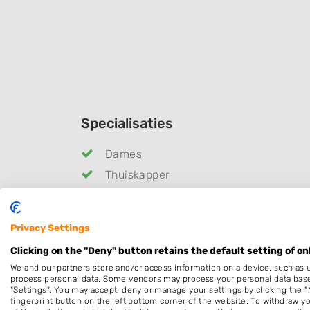
Specialisaties
Dames
Thuiskapper
Epileren
Schoonheidssalon
Privacy Settings
Make-up & Visagie
Clicking on the "Deny" button retains the default setting of on
Openingstijden
We and our partners store and/or access information on a device, such as 
process personal data. Some vendors may process your personal data based 
"Settings". You may accept, deny or manage your settings by clicking the "
Maandag
13:00
-
17
fingerprint button on the left bottom corner of the website. To withdraw you