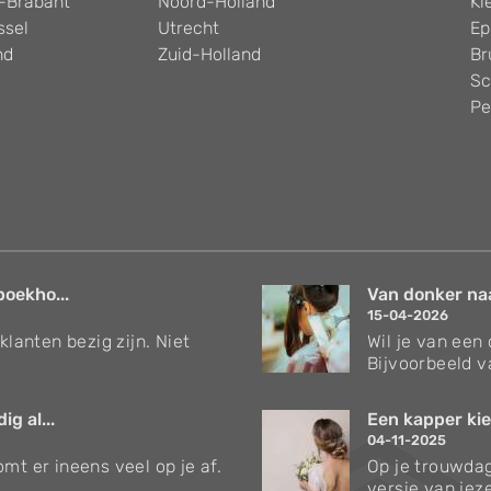
-Brabant
Noord-Holland
Kl
ssel
Utrecht
Ep
nd
Zuid-Holland
Br
Sc
Pe
boekho...
Van donker naar
15-04-2026
klanten bezig zijn. Niet
Wil je van een
Bijvoorbeeld v
g al...
Een kapper kie
04-11-2025
mt er ineens veel op je af.
Op je trouwdag
versie van jezel