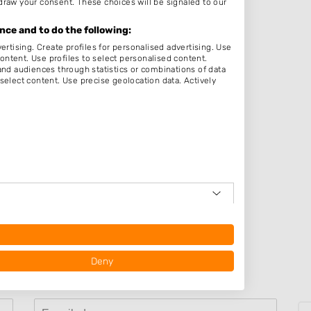
draw your consent. These choices will be signaled to our
:30
:00
ce and to do the following:
ertising. Create profiles for personalised advertising. Use
:30
content. Use profiles to select personalised content.
d audiences through statistics or combinations of data
:00
select content. Use precise geolocation data. Actively
:00
:00
em
op
Deny