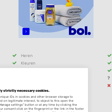
Heren
Kleuren
Keratine behandeling
Permanenten
Pruiken
ly strictly necessary cookies.
unique IDs in cookies and other browser storage to
on legitimate interest, to object to this open the
Manage settings" button or at any time by clicking the
:00
r consent click on the fingerprint or the link in the footer