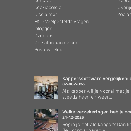
Contact
Noord
Cookiebeleid
Overij
Disclaimer
Zeela
FAQ: Veelgestelde vragen
Inloggen
Over ons
Kapsalon aanmelden
Privacybeleid
Kapperssoftware vergelijken: 
02-08-2026
Als kapper wil je vooral met je 
steeds heen en weer...
Welke verzekeringen heb je nodi
24-12-2025
Begin je net als kapper? Dan ko
Je koopt scharen e...