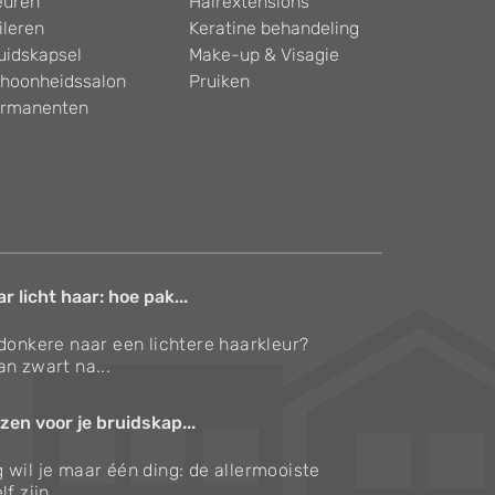
euren
Hairextensions
ileren
Keratine behandeling
uidskapsel
Make-up & Visagie
hoonheidssalon
Pruiken
rmanenten
 licht haar: hoe pak...
 donkere naar een lichtere haarkleur?
an zwart na...
zen voor je bruidskap...
 wil je maar één ding: de allermooiste
f zijn....