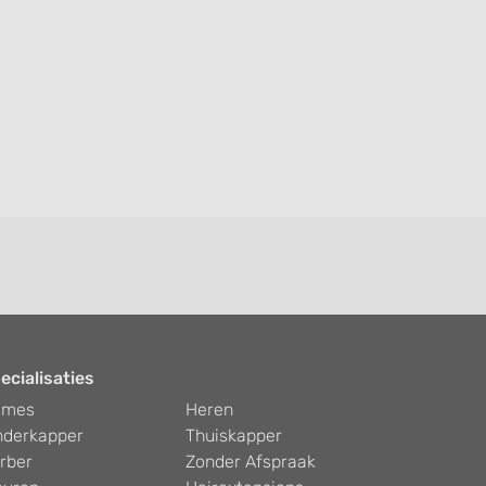
ecialisaties
ames
Heren
nderkapper
Thuiskapper
rber
Zonder Afspraak