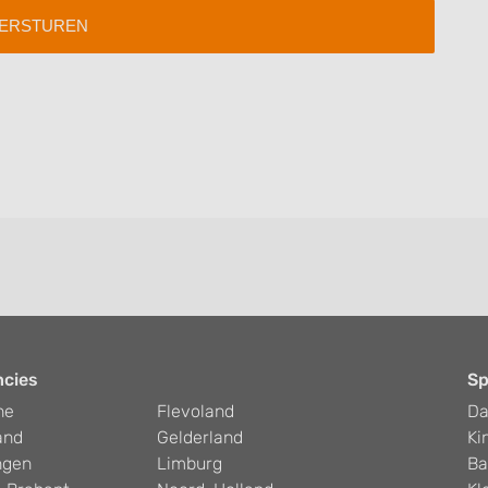
ncies
Sp
he
Flevoland
D
and
Gelderland
Ki
ngen
Limburg
Ba