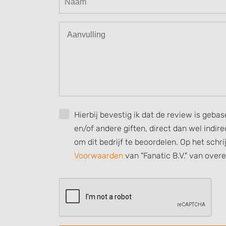
Use profiles to select personalised content
Measure advertising performance
Measure content performance
Understand audiences through statistics or combinations of
sources
Develop and improve services
Hierbij bevestig ik dat de review is geba
en/of andere giften, direct dan wel indi
Use limited data to select content
om dit bedrijf te beoordelen. Op het schr
IAB Special Features:
Voorwaarden
van "Fanatic B.V." van over
Use precise geolocation data
Identify devices based on information actively requested
Non-IAB processing purposes:
Necessary