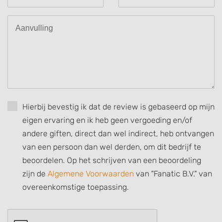
Use profiles to select personalised
advertising
Create profiles to personalise content
Use profiles to select personalised content
Measure advertising performance
Measure content performance
Hierbij bevestig ik dat de review is gebaseerd op mijn
eigen ervaring en ik heb geen vergoeding en/of
Understand audiences through statistics
or combinations of data from different
andere giften, direct dan wel indirect, heb ontvangen
sources
van een persoon dan wel derden, om dit bedrijf te
Develop and improve services
beoordelen. Op het schrijven van een beoordeling
zijn de
Algemene Voorwaarden
van "Fanatic B.V." van
Use limited data to select content
overeenkomstige toepassing.
IAB Special Features:
Use precise geolocation data