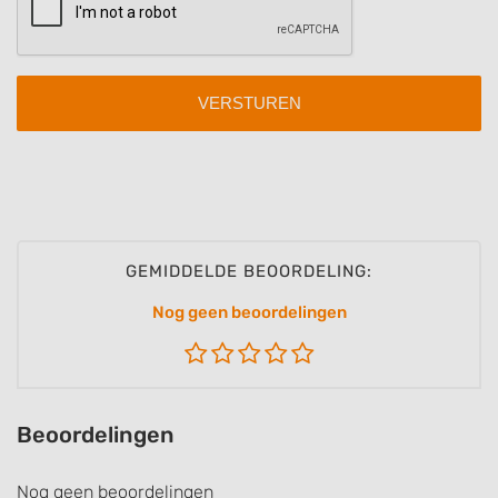
Identify devices based on information
actively requested
Non-IAB processing purposes:
Necessary
Performance
Functional
Advertising
GEMIDDELDE BEOORDELING:
Nog geen beoordelingen
Beoordelingen
Nog geen beoordelingen