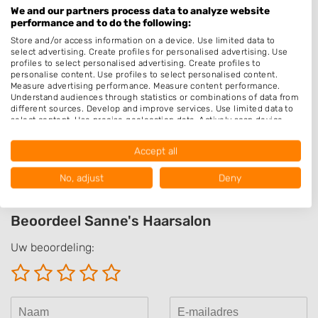
Hairextensions
We and our partners process data to analyze website
performance and to do the following:
Epileren
Store and/or access information on a device. Use limited data to
Make-up & Visagie
select advertising. Create profiles for personalised advertising. Use
profiles to select personalised advertising. Create profiles to
Schoonheidssalon
personalise content. Use profiles to select personalised content.
Measure advertising performance. Measure content performance.
Pruiken
Understand audiences through statistics or combinations of data from
different sources. Develop and improve services. Use limited data to
select content. Use precise geolocation data. Actively scan device
Openingstijden
characteristics for identification.
Data may be shared outside of the European Union and send to the
Op afspraak
Accept all
USA.
Your consent and the cookie policy applies solely to this website/app.
No, adjust
Deny
View Partner List (1017 IAB Vendors)
We use your data for the following purposes:
Beoordeel Sanne's Haarsalon
IAB processing purposes:
Store and/or access information on a device
Uw beoordeling:
Use limited data to select advertising
Create profiles for personalised advertising