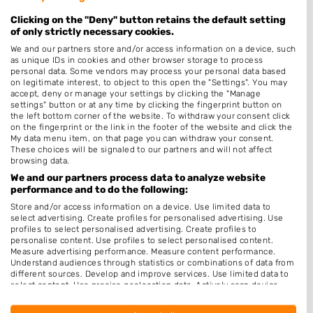
Barber
Clicking on the "Deny" button retains the default setting
Zonder Afspraak
of only strictly necessary cookies.
We and our partners store and/or access information on a device, such
Kleuren
as unique IDs in cookies and other browser storage to process
Hairextensions
personal data. Some vendors may process your personal data based
on legitimate interest, to object to this open the "Settings". You may
Epileren
accept, deny or manage your settings by clicking the "Manage
settings" button or at any time by clicking the fingerprint button on
Keratine behandeling
the left bottom corner of the website. To withdraw your consent click
on the fingerprint or the link in the footer of the website and click the
Bruidskapsel
My data menu item, on that page you can withdraw your consent.
These choices will be signaled to our partners and will not affect
Make-up & Visagie
browsing data.
Schoonheidssalon
We and our partners process data to analyze website
performance and to do the following:
Pruiken
Store and/or access information on a device. Use limited data to
Permanenten
select advertising. Create profiles for personalised advertising. Use
profiles to select personalised advertising. Create profiles to
personalise content. Use profiles to select personalised content.
Openingstijden
Measure advertising performance. Measure content performance.
Understand audiences through statistics or combinations of data from
Maandag
Onbekend
different sources. Develop and improve services. Use limited data to
select content. Use precise geolocation data. Actively scan device
Dinsdag
Onbekend
characteristics for identification.
Data may be shared outside of the European Union and send to the