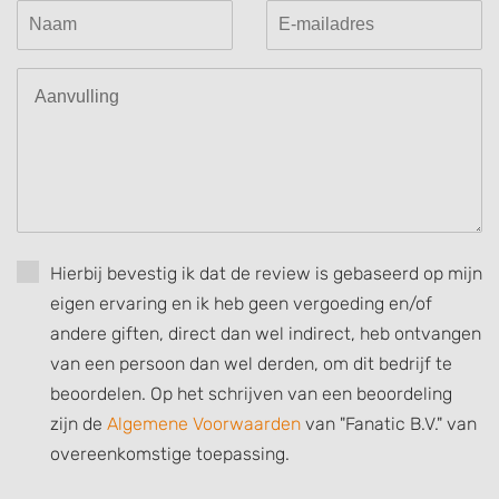
Understand audiences through statistics
or combinations of data from different
sources
Develop and improve services
Use limited data to select content
IAB Special Features:
Use precise geolocation data
Hierbij bevestig ik dat de review is gebaseerd op mijn
Identify devices based on information
eigen ervaring en ik heb geen vergoeding en/of
actively requested
andere giften, direct dan wel indirect, heb ontvangen
Non-IAB processing purposes:
van een persoon dan wel derden, om dit bedrijf te
Necessary
beoordelen. Op het schrijven van een beoordeling
Performance
zijn de
Algemene Voorwaarden
van "Fanatic B.V." van
overeenkomstige toepassing.
Functional