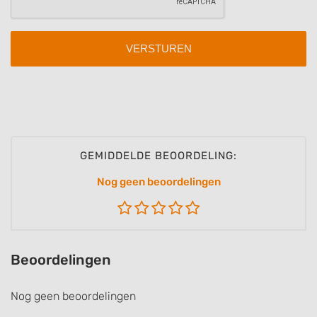
Identify devices based on information
actively requested
Non-IAB processing purposes:
Necessary
Performance
Functional
Advertising
GEMIDDELDE BEOORDELING:
Nog geen beoordelingen
Beoordelingen
Nog geen beoordelingen