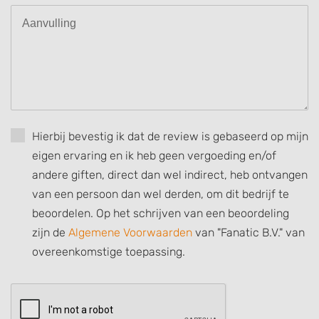
Use profiles to select personalised
advertising
Create profiles to personalise content
Use profiles to select personalised content
Measure advertising performance
Hierbij bevestig ik dat de review is gebaseerd op mijn
Measure content performance
eigen ervaring en ik heb geen vergoeding en/of
Understand audiences through statistics
andere giften, direct dan wel indirect, heb ontvangen
or combinations of data from different
sources
van een persoon dan wel derden, om dit bedrijf te
beoordelen. Op het schrijven van een beoordeling
Develop and improve services
zijn de
Algemene Voorwaarden
van "Fanatic B.V." van
Use limited data to select content
overeenkomstige toepassing.
IAB Special Features:
Use precise geolocation data