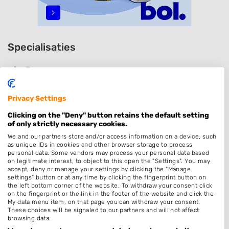
Specialisaties
Dames
Heren
Privacy Settings
Kinderkapper
Clicking on the "Deny" button retains the default setting
Barber
of only strictly necessary cookies.
Kleuren
We and our partners store and/or access information on a device, such
as unique IDs in cookies and other browser storage to process
Hairextensions
personal data. Some vendors may process your personal data based
Keratine behandeling
on legitimate interest, to object to this open the "Settings". You may
accept, deny or manage your settings by clicking the "Manage
Bruidskapsel
settings" button or at any time by clicking the fingerprint button on
the left bottom corner of the website. To withdraw your consent click
Thuiskapper
on the fingerprint or the link in the footer of the website and click the
My data menu item, on that page you can withdraw your consent.
Zonder Afspraak
These choices will be signaled to our partners and will not affect
browsing data.
Epileren