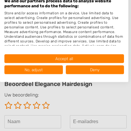
We and our partners process data to analyze website
Make-up & Visagie
performance and to do the following:
Store and/or access information on a device. Use limited data to
Schoonheidssalon
select advertising. Create profiles for personalised advertising. Use
Pruiken
profiles to select personalised advertising. Create profiles to
personalise content. Use profiles to select personalised content.
Permanenten
Measure advertising performance. Measure content performance.
Understand audiences through statistics or combinations of data from
different sources. Develop and improve services. Use limited data to
Openingstijden
select content. Use precise geolocation data. Actively scan device
characteristics for identification.
Op afspraak
Data may be shared outside of the European Union and send to the
Accept all
USA.
Your consent and the cookie policy applies solely to this website/app.
No, adjust
Deny
View Partner List (1016 IAB Vendors)
We use your data for the following purposes:
Beoordeel Elegance Hairdesign
IAB processing purposes:
Uw beoordeling:
Store and/or access information on a device
Use limited data to select advertising
Create profiles for personalised advertising