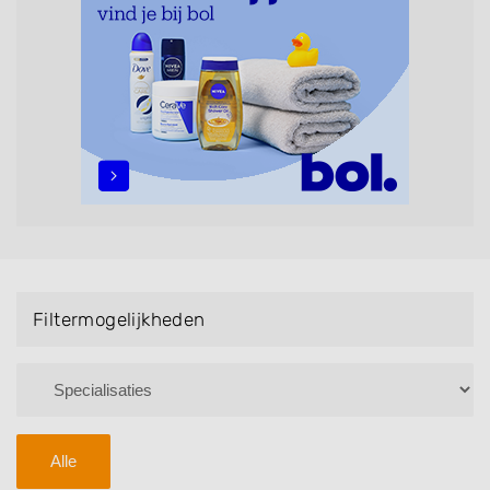
maar ook helpen met extensions, balyage, invlechten,
opsteken, weave, een keratinebehandeling, een
permanent, een bruidkapsel, make-up & visagie,
epileren, schoonheidsbehandelingen, het trimmen van
een baard en pruiken. U kunt de zoekresultaten
filteren met behulp van de specialisatie filter en u
vindt zoekresultaten in iedere wijk (noord, oost, zuid,
west en het centrum) van Wellerlooi.
Filtermogelijkheden
Alle