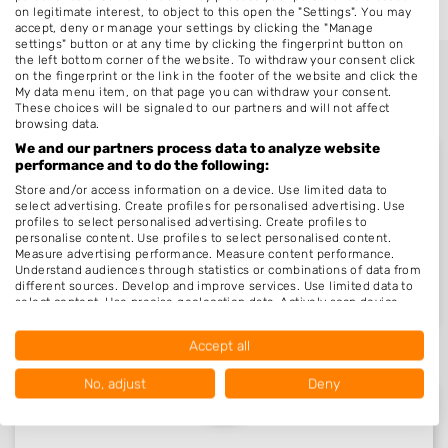
on legitimate interest, to object to this open the "Settings". You may
accept, deny or manage your settings by clicking the "Manage
settings" button or at any time by clicking the fingerprint button on
the left bottom corner of the website. To withdraw your consent click
on the fingerprint or the link in the footer of the website and click the
My data menu item, on that page you can withdraw your consent.
These choices will be signaled to our partners and will not affect
browsing data.
We and our partners process data to analyze website
performance and to do the following:
Store and/or access information on a device. Use limited data to
select advertising. Create profiles for personalised advertising. Use
Nieuw in Wellerlooi
profiles to select personalised advertising. Create profiles to
personalise content. Use profiles to select personalised content.
Measure advertising performance. Measure content performance.
Understand audiences through statistics or combinations of data from
Nog geen statistieken beschikbaar.
different sources. Develop and improve services. Use limited data to
select content. Use precise geolocation data. Actively scan device
characteristics for identification.
Data may be shared outside of the European Union and send to the
Accept all
USA.
Your consent and the cookie policy applies solely to this website/app.
No, adjust
Deny
View Partner List (1016 IAB Vendors)
We use your data for the following purposes: