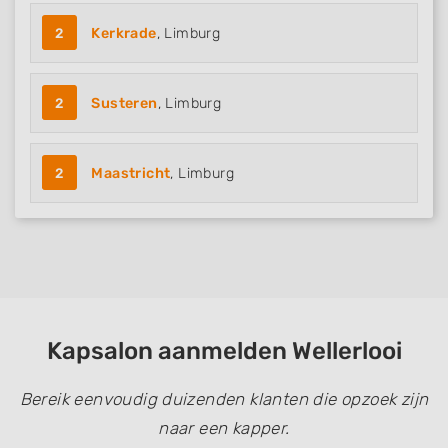
Develop and improve services
2
Kerkrade
, Limburg
Use limited data to select content
IAB Special Features:
2
Susteren
, Limburg
Use precise geolocation data
Identify devices based on information
actively requested
2
Maastricht
, Limburg
Non-IAB processing purposes:
Necessary
Performance
Functional
Kapsalon aanmelden Wellerlooi
Advertising
Bereik eenvoudig duizenden klanten die opzoek zijn
naar een kapper.