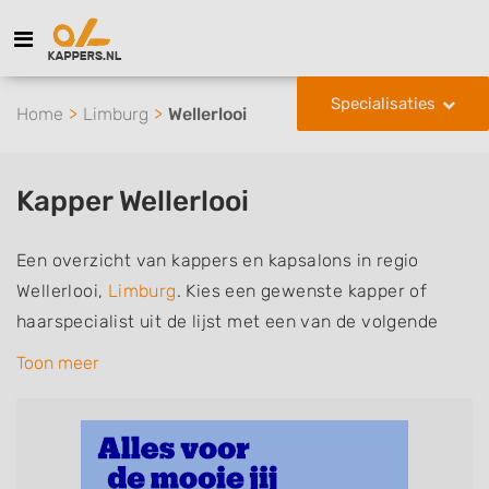
Specialisaties
Home
Limburg
Wellerlooi
Kapper Wellerlooi
Een overzicht van kappers en kapsalons in regio
Wellerlooi,
Limburg
. Kies een gewenste kapper of
haarspecialist uit de lijst met een van de volgende
specialisaties of aantekeningen: mannen of
Toon meer
herenkapper, vrouwen of dameskapper, kinderkapper,
thuiskapper, barber of kies voor een kapsalon waar u
zonder afspraak terecht kunt. De vermelde kappers
kunnen uw haren wassen, knippen, föhnen en kleuren,