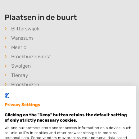
Plaatsen in de buurt
Blitterswijck
Wanssum
Meerlo
Broekhuizenvorst
Swolgen
Tienray
Broekhuizen
Geijsteren
Bergen L
Privacy Settings
Arcen
Clicking on the "Deny" button retains the default setting
of only strictly necessary cookies.
Oirlo
We and our partners store and/or access information on a device, such
Maashees
as unique IDs in cookies and other browser storage to process
personal data. Some vendors may process your personal data based