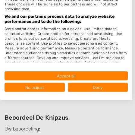
Hairextensions
These choices will be signaled to our partners and will not affect
Epileren
browsing data.
We and our partners process data to analyze website
Keratine behandeling
performance and to do the following:
Bruidskapsel
Store and/or access information on a device. Use limited data to
select advertising. Create profiles for personalised advertising. Use
Make-up & Visagie
profiles to select personalised advertising. Create profiles to
personalise content. Use profiles to select personalised content.
Schoonheidssalon
Measure advertising performance. Measure content performance.
Understand audiences through statistics or combinations of data from
Pruiken
different sources. Develop and improve services. Use limited data to
select content. Use precise geolocation data. Actively scan device
Permanenten
characteristics for identification.
Data may be shared outside of the European Union and send to the
Openingstijden
Accept all
USA.
Your consent and the cookie policy applies solely to this website/app.
Op afspraak
No, adjust
Deny
View Partner List (1016 IAB Vendors)
We use your data for the following purposes:
IAB processing purposes:
Store and/or access information on a device
Beoordeel De Knipzus
Uw beoordeling:
Use limited data to select advertising