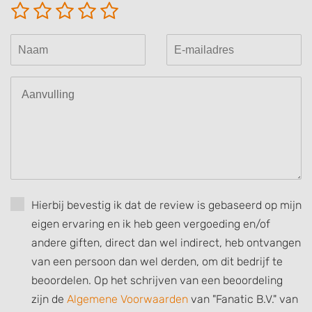
Create profiles for personalised advertising
Use profiles to select personalised
advertising
Create profiles to personalise content
Use profiles to select personalised content
Measure advertising performance
Measure content performance
Understand audiences through statistics
Hierbij bevestig ik dat de review is gebaseerd op mijn
or combinations of data from different
sources
eigen ervaring en ik heb geen vergoeding en/of
andere giften, direct dan wel indirect, heb ontvangen
Develop and improve services
van een persoon dan wel derden, om dit bedrijf te
Use limited data to select content
beoordelen. Op het schrijven van een beoordeling
zijn de
Algemene Voorwaarden
van "Fanatic B.V." van
IAB Special Features: