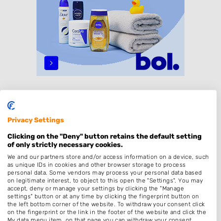
Specialisaties
Dames
Privacy Settings
Heren
Clicking on the "Deny" button retains the default setting
of only strictly necessary cookies.
Kinderkapper
We and our partners store and/or access information on a device, such
Thuiskapper
as unique IDs in cookies and other browser storage to process
personal data. Some vendors may process your personal data based
Barber
on legitimate interest, to object to this open the "Settings". You may
accept, deny or manage your settings by clicking the "Manage
Zonder Afspraak
settings" button or at any time by clicking the fingerprint button on
the left bottom corner of the website. To withdraw your consent click
Kleuren
on the fingerprint or the link in the footer of the website and click the
My data menu item, on that page you can withdraw your consent.