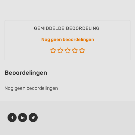
Use precise geolocation data
Identify devices based on information
actively requested
GEMIDDELDE BEOORDELING:
Non-IAB processing purposes:
Nog geen beoordelingen
Necessary
Performance
Functional
Beoordelingen
Advertising
Nog geen beoordelingen