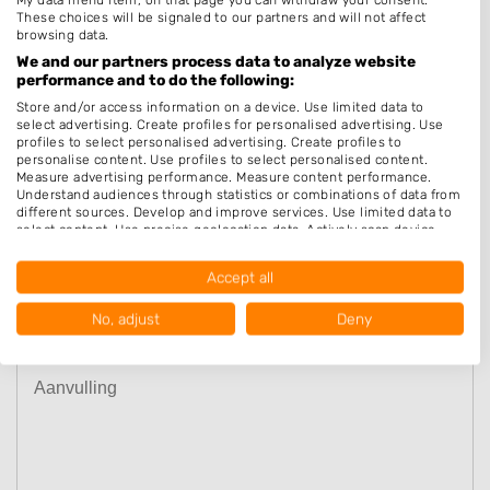
Deze openingstijden zijn indicatief en kunnen, bijvoorbeeld
These choices will be signaled to our partners and will not affect
browsing data.
wegens omstandigheden, afwijken. Neem voor de zekerheid
We and our partners process data to analyze website
contact op met het bedrijf of kijk op de website.
performance and to do the following:
Store and/or access information on a device. Use limited data to
select advertising. Create profiles for personalised advertising. Use
profiles to select personalised advertising. Create profiles to
personalise content. Use profiles to select personalised content.
Beoordeel Alomari Hairstyle
Measure advertising performance. Measure content performance.
Understand audiences through statistics or combinations of data from
different sources. Develop and improve services. Use limited data to
Uw beoordeling:
select content. Use precise geolocation data. Actively scan device
characteristics for identification.
Data may be shared outside of the European Union and send to the
Accept all
USA.
Your consent and the cookie policy applies solely to this website/app.
No, adjust
Deny
View Partner List (1016 IAB Vendors)
We use your data for the following purposes:
IAB processing purposes:
Store and/or access information on a device
Use limited data to select advertising