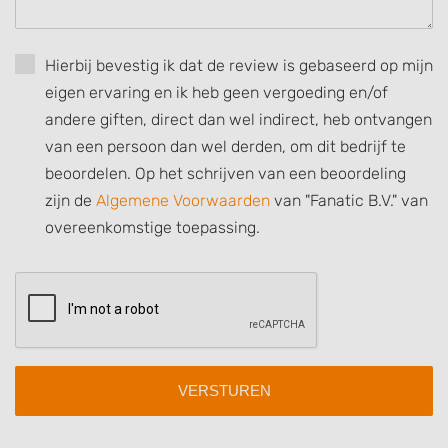
Create profiles for personalised advertising
Use profiles to select personalised
Hierbij bevestig ik dat de review is gebaseerd op mijn
advertising
eigen ervaring en ik heb geen vergoeding en/of
andere giften, direct dan wel indirect, heb ontvangen
Create profiles to personalise content
van een persoon dan wel derden, om dit bedrijf te
Use profiles to select personalised content
beoordelen. Op het schrijven van een beoordeling
zijn de
Algemene Voorwaarden
van "Fanatic B.V." van
Measure advertising performance
overeenkomstige toepassing.
Measure content performance
Understand audiences through statistics
or combinations of data from different
sources
Develop and improve services
Use limited data to select content
IAB Special Features: