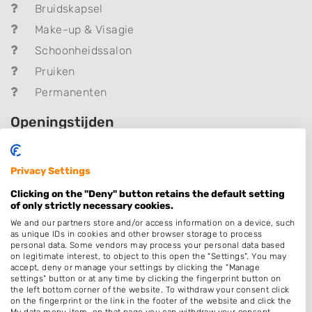
Bruidskapsel
Make-up & Visagie
Schoonheidssalon
Pruiken
Permanenten
Openingstijden
Maandag
Gesloten
Dinsdag
9:30
-
18:00
Privacy Settings
Clicking on the "Deny" button retains the default setting
Woensdag
9:30
-
18:00
of only strictly necessary cookies.
Donderdag
9:30
-
18:00
We and our partners store and/or access information on a device, such
as unique IDs in cookies and other browser storage to process
Vrijdag
9:00
-
19:00
personal data. Some vendors may process your personal data based
on legitimate interest, to object to this open the "Settings". You may
Zaterdag
9:00
-
18:00
accept, deny or manage your settings by clicking the "Manage
settings" button or at any time by clicking the fingerprint button on
Zondag
Gesloten
the left bottom corner of the website. To withdraw your consent click
on the fingerprint or the link in the footer of the website and click the
My data menu item, on that page you can withdraw your consent.