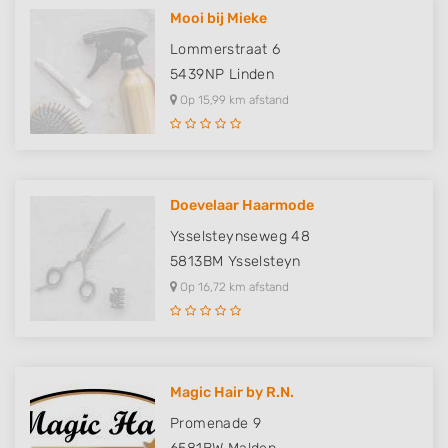
Mooi bij Mieke
Lommerstraat 6
5439NP
Linden
Op 15,99 km afstand
Doevelaar Haarmode
Ysselsteynseweg 48
5813BM
Ysselsteyn
Op 16,72 km afstand
Magic Hair by R.N.
Promenade 9