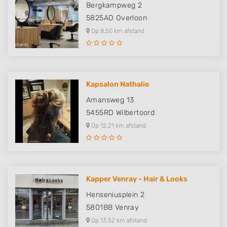
Bergkampweg 2
5825AD
Overloon
Op 8,50 km afstand
Kapsalon Nathalie
Amansweg 13
5455RD
Wilbertoord
Op 12,21 km afstand
Kapper Venray - Hair & Looks
Henseniusplein 2
5801BB
Venray
Op 13,52 km afstand