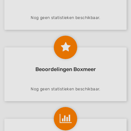
Measure content performance
Understand audiences through statistics
or combinations of data from different
Nog geen statistieken beschikbaar.
sources
Develop and improve services
Use limited data to select content
IAB Special Features:
Use precise geolocation data
Beoordelingen Boxmeer
Identify devices based on information
actively requested
Nog geen statistieken beschikbaar.
Non-IAB processing purposes:
Necessary
Performance
Functional