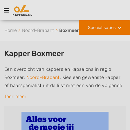
Specialisaties
Home
Noord-Brabant
Boxmeer
Kapper Boxmeer
Een overzicht van kappers en kapsalons in regio
Boxmeer,
Noord-Brabant
. Kies een gewenste kapper
of haarspecialist uit de lijst met een van de volgende
specialisaties of aantekeningen: mannen of
Toon meer
herenkapper, vrouwen of dameskapper, kinderkapper,
thuiskapper, barber of kies voor een kapsalon waar u
zonder afspraak terecht kunt. De vermelde kappers
kunnen uw haren wassen, knippen, föhnen en kleuren,