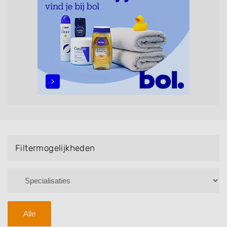
maar ook helpen met extensions, balyage, invlechten,
opsteken, weave, een keratinebehandeling, een
permanent, een bruidkapsel, make-up & visagie,
epileren, schoonheidsbehandelingen, het trimmen van
een baard en pruiken. U kunt de zoekresultaten
filteren met behulp van de specialisatie filter en u
vindt zoekresultaten in iedere wijk (noord, oost, zuid,
west en het centrum) van Boxmeer.
Filtermogelijkheden
Alle