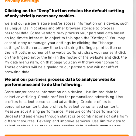
Privacy Settings
Clicking on the "Deny" button retains the default setting
of only strictly necessary cookies.
Hairstyliste Angelique
We and our partners store and/or access information on a device, such
Zwanenhorst 45
as unique IDs in cookies and other browser storage to process
personal data. Some vendors may process your personal data based
5361TR
Grave
on legitimate interest, to object to this open the "Settings". You may
Op 19,90 km afstand
accept, deny or manage your settings by clicking the "Manage
settings" button or at any time by clicking the fingerprint button on
the left bottom corner of the website. To withdraw your consent click
on the fingerprint or the link in the footer of the website and click the
My data menu item, on that page you can withdraw your consent.
These choices will be signaled to our partners and will not affect
browsing data.
We and our partners process data to analyze website
Plaatsen in de buurt
performance and to do the following:
Store and/or access information on a device. Use limited data to
Sambeek
select advertising. Create profiles for personalised advertising. Use
profiles to select personalised advertising. Create profiles to
Vortum-Mullem
personalise content. Use profiles to select personalised content.
Measure advertising performance. Measure content performance.
Beugen
Understand audiences through statistics or combinations of data from
different sources. Develop and improve services. Use limited data to
Heijen
select content. Use precise geolocation data. Actively scan device
characteristics for identification.
Afferden
Data may be shared outside of the European Union and send to the