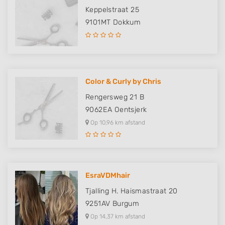
Keppelstraat 25
9101MT
Dokkum
Color & Curly by Chris
Rengersweg 21 B
9062EA
Oentsjerk
Op 10,96 km afstand
EsraVDMhair
Tjalling H. Haismastraat 20
9251AV
Burgum
Op 14,37 km afstand