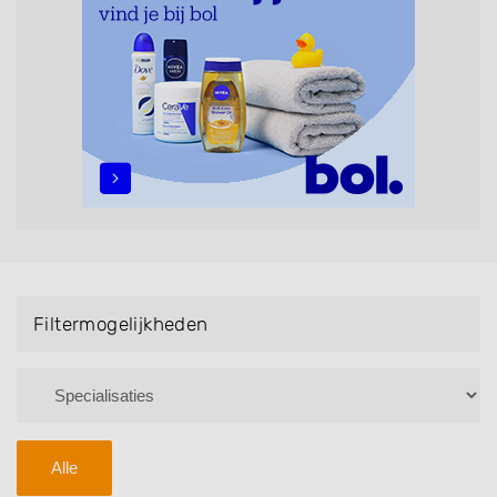
maar ook helpen met extensions, balyage, invlechten,
opsteken, weave, een keratinebehandeling, een
permanent, een bruidkapsel, make-up & visagie,
epileren, schoonheidsbehandelingen, het trimmen van
een baard en pruiken. U kunt de zoekresultaten
filteren met behulp van de specialisatie filter en u
vindt zoekresultaten in iedere wijk (noord, oost, zuid,
west en het centrum) van Dokkum.
Filtermogelijkheden
Alle