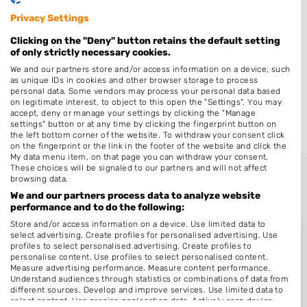
Hantumeruitburen
Privacy Settings
Damwâld
Clicking on the "Deny" button retains the default setting
Driezum
of only strictly necessary cookies.
Foudgum
We and our partners store and/or access information on a device, such
as unique IDs in cookies and other browser storage to process
Sibrandahûs
personal data. Some vendors may process your personal data based
on legitimate interest, to object to this open the "Settings". You may
Rinsumageast
accept, deny or manage your settings by clicking the "Manage
settings" button or at any time by clicking the fingerprint button on
the left bottom corner of the website. To withdraw your consent click
on the fingerprint or the link in the footer of the website and click the
My data menu item, on that page you can withdraw your consent.
These choices will be signaled to our partners and will not affect
browsing data.
We and our partners process data to analyze website
performance and to do the following:
Store and/or access information on a device. Use limited data to
select advertising. Create profiles for personalised advertising. Use
profiles to select personalised advertising. Create profiles to
personalise content. Use profiles to select personalised content.
Measure advertising performance. Measure content performance.
Nieuw in Dokkum
Understand audiences through statistics or combinations of data from
different sources. Develop and improve services. Use limited data to
select content. Use precise geolocation data. Actively scan device