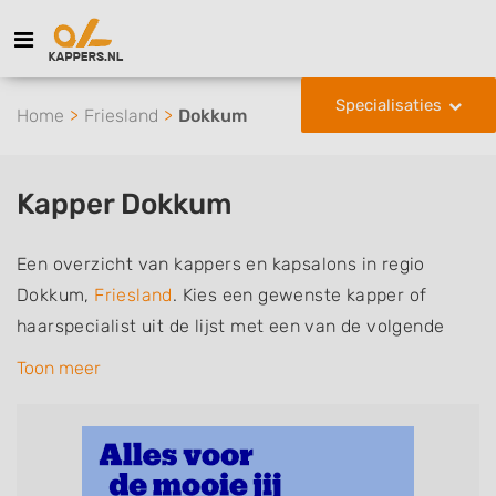
Specialisaties
Home
Friesland
Dokkum
Kapper Dokkum
Een overzicht van kappers en kapsalons in regio
Dokkum,
Friesland
. Kies een gewenste kapper of
haarspecialist uit de lijst met een van de volgende
specialisaties of aantekeningen: mannen of
Toon meer
herenkapper, vrouwen of dameskapper, kinderkapper,
thuiskapper, barber of kies voor een kapsalon waar u
zonder afspraak terecht kunt. De vermelde kappers
kunnen uw haren wassen, knippen, föhnen en kleuren,