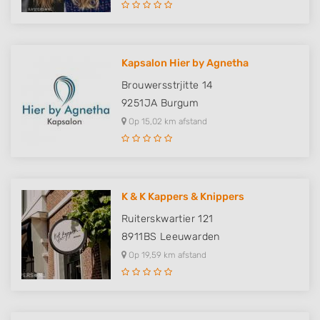
Kapsalon Hier by Agnetha
Brouwersstrjitte 14
9251JA
Burgum
Op 15,02 km afstand
K & K Kappers & Knippers
Ruiterskwartier 121
8911BS
Leeuwarden
Op 19,59 km afstand