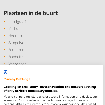
Plaatsen in de buurt
Landgraaf
Kerkrade
Heerlen
Simpelveld
Brunssum
Bocholtz
Voerendaal
Hoensbroek
Schinveld
Privacy Settings
Baneheide
Clicking on the "Deny" button retains the default setting
of only strictly necessary cookies.
Amstenrade
We and our partners store and/or access information on a device, such
Merkelbeek
as unique IDs in cookies and other browser storage to process
personal data. Some vendors may process your personal data based