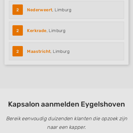
Develop and improve services
2
Nederweert
, Limburg
Use limited data to select content
IAB Special Features:
2
Kerkrade
, Limburg
Use precise geolocation data
Identify devices based on information
actively requested
2
Maastricht
, Limburg
Non-IAB processing purposes:
Necessary
Performance
Functional
Kapsalon aanmelden Eygelshoven
Advertising
Bereik eenvoudig duizenden klanten die opzoek zijn
naar een kapper.