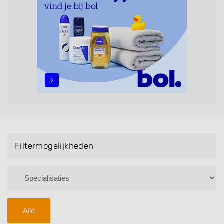
maar ook helpen met extensions, balyage, invlechten,
opsteken, weave, een keratinebehandeling, een
permanent, een bruidkapsel, make-up & visagie,
epileren, schoonheidsbehandelingen, het trimmen van
een baard en pruiken. U kunt de zoekresultaten
filteren met behulp van de specialisatie filter en u
vindt zoekresultaten in iedere wijk (noord, oost, zuid,
west en het centrum) van Eygelshoven.
Filtermogelijkheden
Alle