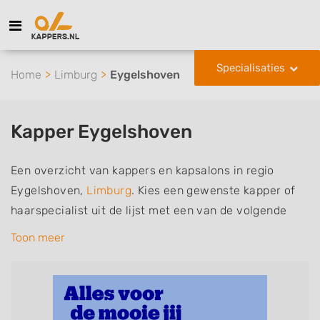
Specialisaties
Home
Limburg
Eygelshoven
Kapper Eygelshoven
Een overzicht van kappers en kapsalons in regio
Eygelshoven,
Limburg
. Kies een gewenste kapper of
haarspecialist uit de lijst met een van de volgende
specialisaties of aantekeningen: mannen of
Toon meer
herenkapper, vrouwen of dameskapper, kinderkapper,
thuiskapper, barber of kies voor een kapsalon waar u
zonder afspraak terecht kunt. De vermelde kappers
kunnen uw haren wassen, knippen, föhnen en kleuren,