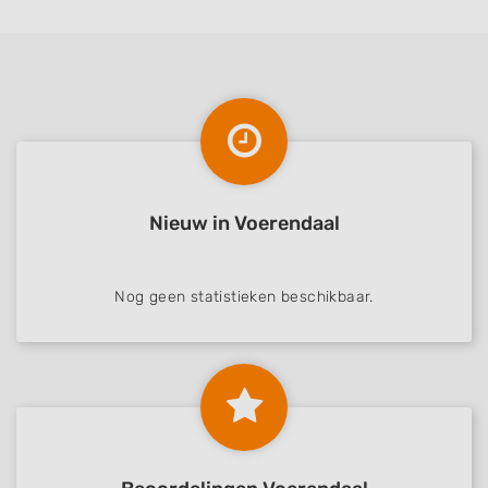
Use profiles to select personalised content
Measure advertising performance
Measure content performance
Understand audiences through statistics
or combinations of data from different
sources
Nieuw in Voerendaal
Develop and improve services
Use limited data to select content
Nog geen statistieken beschikbaar.
IAB Special Features:
Use precise geolocation data
Identify devices based on information
actively requested
Non-IAB processing purposes: