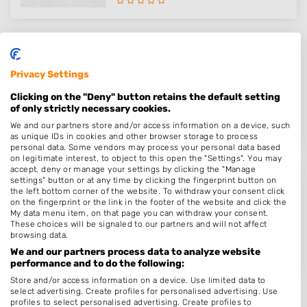
TWO Barber & Whitening
Privacy Settings
Borner Markt 2 D
6121LT
Born
Clicking on the "Deny" button retains the default setting
of only strictly necessary cookies.
Op 18,97 km afstand
We and our partners store and/or access information on a device, such
as unique IDs in cookies and other browser storage to process
personal data. Some vendors may process your personal data based
on legitimate interest, to object to this open the "Settings". You may
accept, deny or manage your settings by clicking the "Manage
settings" button or at any time by clicking the fingerprint button on
Thuiskapper | Esmie's Hairstyli..
the left bottom corner of the website. To withdraw your consent click
on the fingerprint or the link in the footer of the website and click the
Burg. Savelkoulstraat 15
My data menu item, on that page you can withdraw your consent.
6122EE
Buchten
These choices will be signaled to our partners and will not affect
browsing data.
Op 19,67 km afstand
We and our partners process data to analyze website
performance and to do the following:
Store and/or access information on a device. Use limited data to
select advertising. Create profiles for personalised advertising. Use
profiles to select personalised advertising. Create profiles to