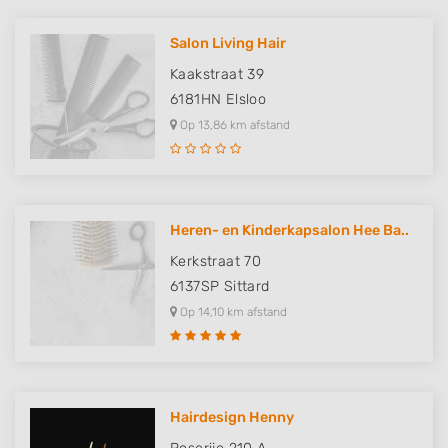
Salon Living Hair
Kaakstraat 39
6181HN
Elsloo
Op 13,86 km afstand
Heren- en Kinderkapsalon Hee Ba..
Kerkstraat 70
6137SP
Sittard
Op 14,10 km afstand
Hairdesign Henny