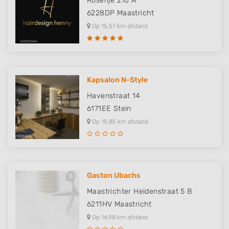
Roserije 210 A
6228DP
Maastricht
Op 15,57 km afstand
Kapsalon N-Style
Havenstraat 14
6171EE
Stein
Op 15,85 km afstand
Gaston Ubachs
Maastrichter Heidenstraat 5 B
6211HV
Maastricht
Op 16,98 km afstand