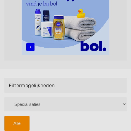
maar ook helpen met extensions, balyage, invlechten,
opsteken, weave, een keratinebehandeling, een
permanent, een bruidkapsel, make-up & visagie,
epileren, schoonheidsbehandelingen, het trimmen van
een baard en pruiken. U kunt de zoekresultaten
filteren met behulp van de specialisatie filter en u
vindt zoekresultaten in iedere wijk (noord, oost, zuid,
west en het centrum) van Voerendaal.
Filtermogelijkheden
Alle