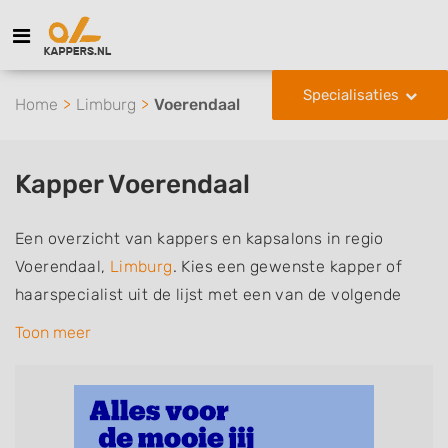
Specialisaties
Home
Limburg
Voerendaal
Kapper Voerendaal
Een overzicht van kappers en kapsalons in regio
Voerendaal,
Limburg
. Kies een gewenste kapper of
haarspecialist uit de lijst met een van de volgende
specialisaties of aantekeningen: mannen of
Toon meer
herenkapper, vrouwen of dameskapper, kinderkapper,
thuiskapper, barber of kies voor een kapsalon waar u
zonder afspraak terecht kunt. De vermelde kappers
kunnen uw haren wassen, knippen, föhnen en kleuren,