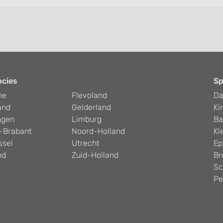
ncies
Sp
he
Flevoland
D
and
Gelderland
Ki
ngen
Limburg
Ba
-Brabant
Noord-Holland
Kl
ssel
Utrecht
Ep
nd
Zuid-Holland
Br
Sc
Pe