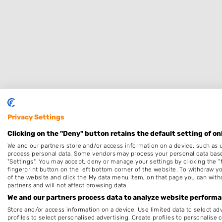
Specialisaties
Privacy Settings
Dames
Clicking on the "Deny" button retains the default setting of on
Kleuren
We and our partners store and/or access information on a device, such as 
process personal data. Some vendors may process your personal data based 
Zonder Afspraak
"Settings". You may accept, deny or manage your settings by clicking the "
fingerprint button on the left bottom corner of the website. To withdraw you
Keratine behandeling
of the website and click the My data menu item, on that page you can with
partners and will not affect browsing data.
Schoonheidssalon
We and our partners process data to analyze website performan
Openingstijden
Store and/or access information on a device. Use limited data to select adv
profiles to select personalised advertising. Create profiles to personalise 