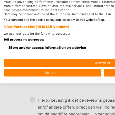
Measure advertising performance. Measure content performance. Understan
Op afspraak
from different sources. Develop and improve services. Use limited data to 
scan device characteristics for identification.
Data may be shared outside of the European Union and send to the USA.
Beoordeel kapsalon _Nicole_
Your consent and the cookie policy applies solely to this website/app.
View Partner List (1016 IAB Vendors)
Uw beoordeling:
We use your data for the following purposes:
IAB processing purposes:
Store and/or access information on a device
Use limited data to select advertising
Accept all
Create profiles for personalised advertising
No, adjust
Use profiles to select personalised advertising
Create profiles to personalise content
Hierbij bevestig ik dat de review is geba
Use profiles to select personalised content
en/of andere giften, direct dan wel indi
Measure advertising performance
om dit bedrijf te beoordelen. Op het schr