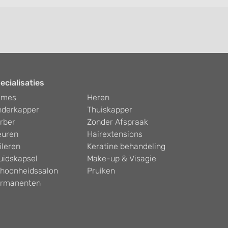
ecialisaties
ames
Heren
nderkapper
Thuiskapper
rber
Zonder Afspraak
euren
Hairextensions
ileren
Keratine behandeling
uidskapsel
Make-up & Visagie
hoonheidssalon
Pruiken
rmanenten