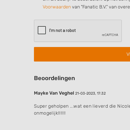
Voorwaarden
van "Fanatic B.V." van over
Measure content performance
Understand audiences through statistics or combinations of
sources
Develop and improve services
Use limited data to select content
IAB Special Features:
Use precise geolocation data
Beoordelingen
Identify devices based on information actively requested
Non-IAB processing purposes:
Mayke Van Veghel
21-03-2023, 17:32
Necessary
Super geholpen ...wat een lieverd die Nicole
Performance
onmogelijk!!!!!!
Functional