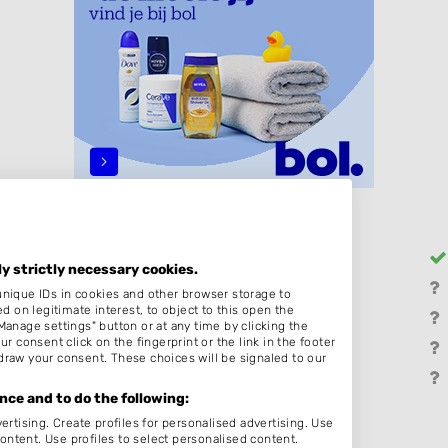
Heren
ly strictly necessary cookies.
Thuiskapper
unique IDs in cookies and other browser storage to
on legitimate interest, to object to this open the
Hairextensions
Manage settings" button or at any time by clicking the
r consent click on the fingerprint or the link in the footer
Bruidskapsel
draw your consent. These choices will be signaled to our
Pruiken
ce and to do the following:
ertising. Create profiles for personalised advertising. Use
content. Use profiles to select personalised content.