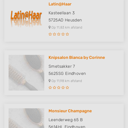
Latin@Haar
Kasteellaan 3
5725AD
Heusden
Op 11,83 km afstand
Knipsalon Bianca by Corinne
Smetsakker 7
5625SG
Eindhoven
Op 11,98 km afstand
Monsieur Champagne
Leenderweg 65 B
5614HL
Eindhoven