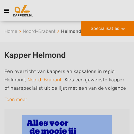
Specialisaties
Home
Noord-Brabant
Helmond
Kapper Helmond
Een overzicht van kappers en kapsalons in regio
Helmond,
Noord-Brabant
. Kies een gewenste kapper
of haarspecialist uit de lijst met een van de volgende
specialisaties of aantekeningen: mannen of
Toon meer
herenkapper, vrouwen of dameskapper, kinderkapper,
thuiskapper, barber of kies voor een kapsalon waar u
zonder afspraak terecht kunt. De vermelde kappers
kunnen uw haren wassen, knippen, föhnen en kleuren,