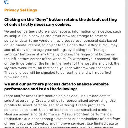
Privacy Settings
De Kapsalon
Clicking on the "Deny" button retains the default setting
Herman Gorterlaan 4
of only strictly necessary cookies.
5644SX
Eindhoven
We and our partners store and/or access information on a device, such
as unique IDs in cookies and other browser storage to process
Op 14,06 km afstand
personal data. Some vendors may process your personal data based
on legitimate interest, to object to this open the "Settings". You may
accept, deny or manage your settings by clicking the "Manage
settings" button or at any time by clicking the fingerprint button on
the left bottom corner of the website. To withdraw your consent click
on the fingerprint or the link in the footer of the website and click the
My data menu item, on that page you can withdraw your consent.
Londa Hairstudio
These choices will be signaled to our partners and will not affect
browsing data.
Brugstraat 35
We and our partners process data to analyze website
5712AX
Someren
performance and to do the following:
Op 14,09 km afstand
Store and/or access information on a device. Use limited data to
select advertising. Create profiles for personalised advertising. Use
profiles to select personalised advertising. Create profiles to
personalise content. Use profiles to select personalised content.
Measure advertising performance. Measure content performance.
Understand audiences through statistics or combinations of data from
Beauty Salon Daniela
different sources. Develop and improve services. Use limited data to
select content. Use precise geolocation data. Actively scan device