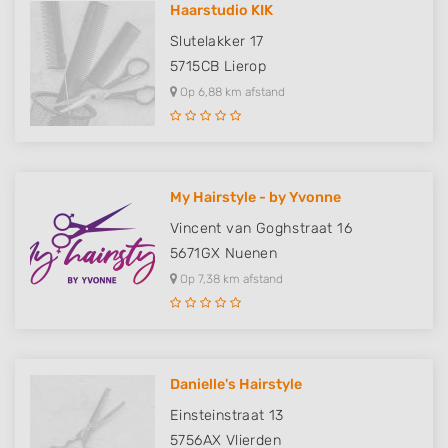
Haarstudio KIK
Slutelakker 17
5715CB
Lierop
Op 6,88 km afstand
My Hairstyle - by Yvonne
Vincent van Goghstraat 16
5671GX
Nuenen
Op 7,38 km afstand
Danielle's Hairstyle
Einsteinstraat 13
5756AX
Vlierden