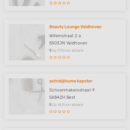
Measure content performance
Understand audiences through statistics
or combinations of data from different
Beauty Lounge Veldhoven
sources
Willemstraat 2 a
5503JN
Veldhoven
Develop and improve services
Op 17,92 km afstand
Use limited data to select content
IAB Special Features:
Use precise geolocation data
astrid@home kapster
Identify devices based on information
Schoenmakersstraat 9
actively requested
5684ZH
Best
Non-IAB processing purposes:
Op 18,15 km afstand
Necessary
Performance