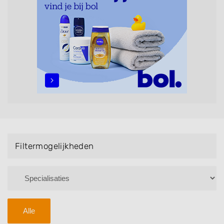
maar ook helpen met extensions, balyage, invlechten,
opsteken, weave, een keratinebehandeling, een
permanent, een bruidkapsel, make-up & visagie,
epileren, schoonheidsbehandelingen, het trimmen van
een baard en pruiken. U kunt de zoekresultaten
filteren met behulp van de specialisatie filter en u
vindt zoekresultaten in iedere wijk (noord, oost, zuid,
west en het centrum) van Helmond.
Filtermogelijkheden
Alle