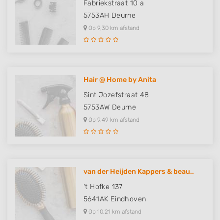
Fabriekstraat 10 a
5753AH
Deurne
Op 9,30 km afstand
Hair @ Home by Anita
Sint Jozefstraat 48
5753AW
Deurne
Op 9,49 km afstand
van der Heijden Kappers & beau..
't Hofke 137
5641AK
Eindhoven
Op 10,21 km afstand