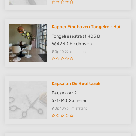
Kapper Eindhoven Tongelre - Hai..
Tongelresestraat 403 B
5642ND
Eindhoven
Op 10,79 km afstand
Kapsalon De Hooftzaak
Beusakker 2
5712MG
Someren
Op 10,93 km afstand