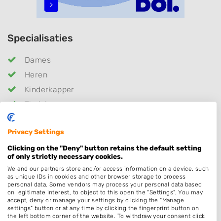
Specialisaties
Dames
Heren
Kinderkapper
Thuiskapper
Kleuren
Privacy Settings
Bruidskapsel
Clicking on the "Deny" button retains the default setting
Permanenten
of only strictly necessary cookies.
Barber
We and our partners store and/or access information on a device, such
as unique IDs in cookies and other browser storage to process
Zonder Afspraak
personal data. Some vendors may process your personal data based
Hairextensions
on legitimate interest, to object to this open the "Settings". You may
accept, deny or manage your settings by clicking the "Manage
Epileren
settings" button or at any time by clicking the fingerprint button on
the left bottom corner of the website. To withdraw your consent click