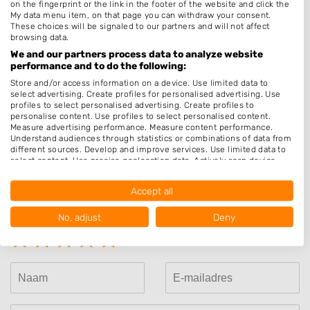
Keratine behandeling
on the fingerprint or the link in the footer of the website and click the
My data menu item, on that page you can withdraw your consent.
Make-up & Visagie
These choices will be signaled to our partners and will not affect
browsing data.
Schoonheidssalon
We and our partners process data to analyze website
Pruiken
performance and to do the following:
Store and/or access information on a device. Use limited data to
Openingstijden
select advertising. Create profiles for personalised advertising. Use
profiles to select personalised advertising. Create profiles to
personalise content. Use profiles to select personalised content.
Op afspraak
Measure advertising performance. Measure content performance.
Understand audiences through statistics or combinations of data from
different sources. Develop and improve services. Use limited data to
select content. Use precise geolocation data. Actively scan device
characteristics for identification.
Data may be shared outside of the European Union and send to the
Beoordeel Hairstudio Jessica
Accept all
USA.
Your consent and the cookie policy applies solely to this website/app.
Uw beoordeling:
No, adjust
Deny
View Partner List (1016 IAB Vendors)
We use your data for the following purposes:
IAB processing purposes:
Store and/or access information on a device