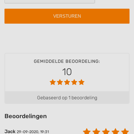
IAB Special Features:
Use precise geolocation data
Identify devices based on information
actively requested
Non-IAB processing purposes:
Necessary
Performance
GEMIDDELDE BEOORDELING:
10
Functional
Advertising
Gebaseerd op 1 beoordeling
Beoordelingen
Jack
29-09-2020, 19:31