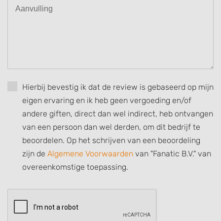
Use limited data to select advertising
Create profiles for personalised advertising
Use profiles to select personalised
advertising
Create profiles to personalise content
Hierbij bevestig ik dat de review is gebaseerd op mijn
Use profiles to select personalised content
eigen ervaring en ik heb geen vergoeding en/of
Measure advertising performance
andere giften, direct dan wel indirect, heb ontvangen
van een persoon dan wel derden, om dit bedrijf te
Measure content performance
beoordelen. Op het schrijven van een beoordeling
Understand audiences through statistics
zijn de
Algemene Voorwaarden
van "Fanatic B.V." van
or combinations of data from different
overeenkomstige toepassing.
sources
Develop and improve services
Use limited data to select content