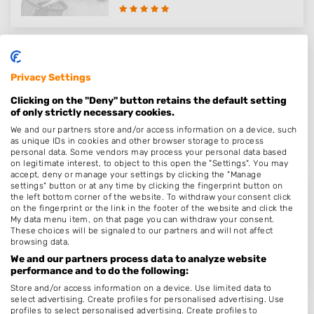
Tis Haarzaak
Privacy Settings
Da Costastraat 30
Clicking on the "Deny" button retains the default setting
2406AT
Alphen aan den Rijn
of only strictly necessary cookies.
Op 16,85 km afstand
We and our partners store and/or access information on a device, such
as unique IDs in cookies and other browser storage to process
personal data. Some vendors may process your personal data based
on legitimate interest, to object to this open the "Settings". You may
accept, deny or manage your settings by clicking the "Manage
settings" button or at any time by clicking the fingerprint button on
Avenue Kappers!
the left bottom corner of the website. To withdraw your consent click
on the fingerprint or the link in the footer of the website and click the
Tuinweg 26 A
My data menu item, on that page you can withdraw your consent.
These choices will be signaled to our partners and will not affect
2132DP
Hoofddorp
browsing data.
Op 16,89 km afstand
We and our partners process data to analyze website
performance and to do the following:
Store and/or access information on a device. Use limited data to
select advertising. Create profiles for personalised advertising. Use
profiles to select personalised advertising. Create profiles to