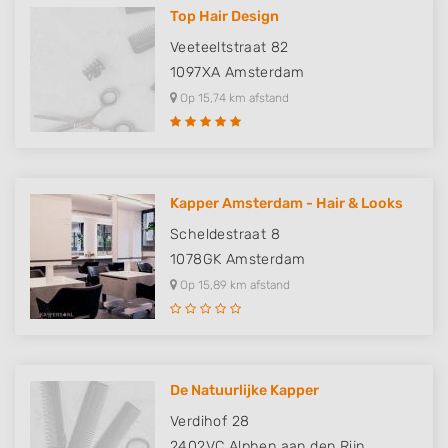
Top Hair Design
Veeteeltstraat 82
1097XA
Amsterdam
Op 15,74 km afstand
Kapper Amsterdam - Hair & Looks
Scheldestraat 8
1078GK
Amsterdam
Op 15,89 km afstand
De Natuurlijke Kapper
Verdihof 28
2402VC
Alphen aan den Rijn