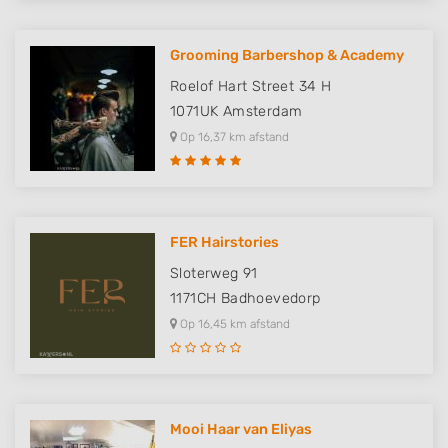
Grooming Barbershop & Academy
Roelof Hart Street 34 H
1071UK
Amsterdam
Op 16,37 km afstand
FER Hairstories
Sloterweg 91
1171CH
Badhoevedorp
Op 16,45 km afstand
Mooi Haar van Eliyas