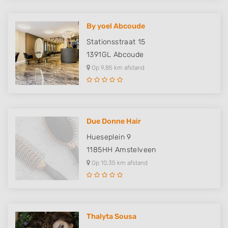
By yoel Abcoude
Stationsstraat 15
1391GL
Abcoude
Op 9,85 km afstand
Due Donne Hair
Hueseplein 9
1185HH
Amstelveen
Op 10,35 km afstand
Thalyta Sousa