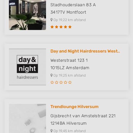
Stadhouderslaan 83 A
3417TV
Montfoort
Op 19,22 km afstand
Day and Night Hairdressers West..
Westerstraat 123 1
1015LZ
Amsterdam
Op 19,25 km afstand
Trendlounge Hilversum
Gijsbrecht van Amstelstraat 221
1214BA
Hilversum
Op 19,45 km afstand