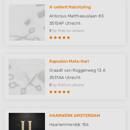
X-cellent Hairstyling
Antonius Matthaeuslaan 83
3515AP
Utrecht
Op 19,82 km afstand
Kapsalon Mata-Hari
Graadt van Roggenweg 13 A
3531AA
Utrecht
Op 19,83 km afstand
HAARWERK AMSTERDAM
Haarlemmerdijk 156