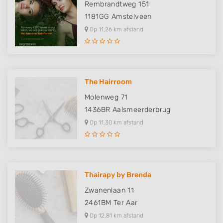
Rembrandtweg 151
1181GG
Amstelveen
Op 11,26 km afstand
The Hairroom
Molenweg 71
1436BR
Aalsmeerderbrug
Op 11,30 km afstand
Thairapy by Brenda
Zwanenlaan 11
2461BM
Ter Aar
Op 12,81 km afstand