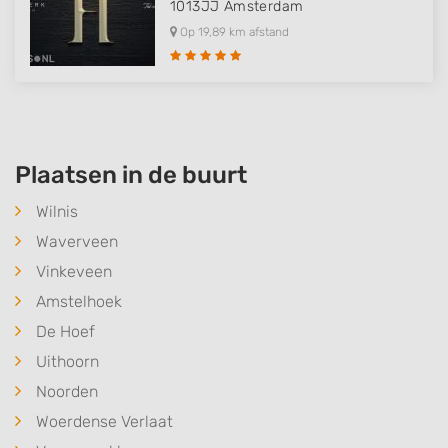
1013JJ
Amsterdam
Op 19,89 km afstand
Plaatsen in de buurt
Wilnis
Waverveen
Vinkeveen
Amstelhoek
De Hoef
Uithoorn
Noorden
Woerdense Verlaat