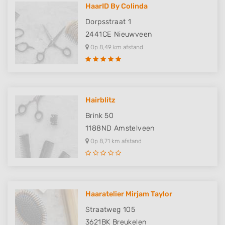
HaarID By Colinda
Dorpsstraat 1
2441CE
Nieuwveen
Op 8,49 km afstand
Hairblitz
Brink 50
1188ND
Amstelveen
Op 8,71 km afstand
Haaratelier Mirjam Taylor
Straatweg 105
3621BK
Breukelen