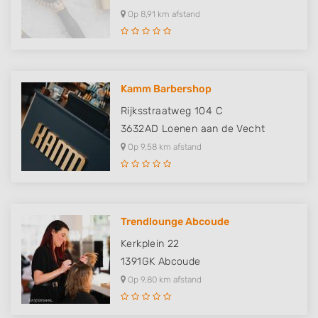
Op 8,91 km afstand
Kamm Barbershop
Rijksstraatweg 104 C
3632AD
Loenen aan de Vecht
Op 9,58 km afstand
Trendlounge Abcoude
Kerkplein 22
1391GK
Abcoude
Op 9,80 km afstand