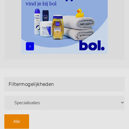
maar ook helpen met extensions, balyage, invlechten,
opsteken, weave, een keratinebehandeling, een
permanent, een bruidkapsel, make-up & visagie,
epileren, schoonheidsbehandelingen, het trimmen van
een baard en pruiken. U kunt de zoekresultaten
filteren met behulp van de specialisatie filter en u
vindt zoekresultaten in iedere wijk (noord, oost, zuid,
west en het centrum) van Mijdrecht.
Filtermogelijkheden
Alle