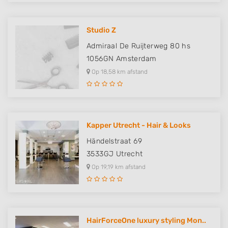
Necessary
Performance
Studio Z
Functional
Admiraal De Ruijterweg 80 hs
1056GN
Amsterdam
Advertising
Op 18,58 km afstand
Kapper Utrecht - Hair & Looks
Händelstraat 69
3533GJ
Utrecht
Op 19,19 km afstand
HairForceOne luxury styling Mon..