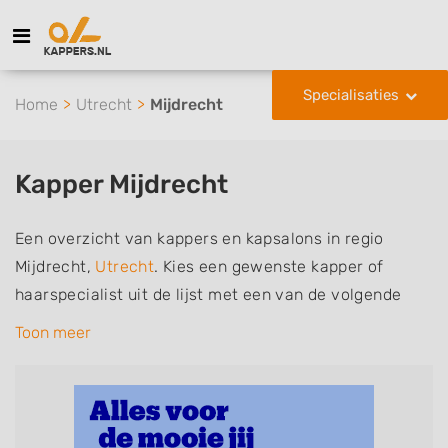
Specialisaties
Home
Utrecht
Mijdrecht
Kapper Mijdrecht
Een overzicht van kappers en kapsalons in regio
Mijdrecht,
Utrecht
. Kies een gewenste kapper of
haarspecialist uit de lijst met een van de volgende
specialisaties of aantekeningen: mannen of
Toon meer
herenkapper, vrouwen of dameskapper, kinderkapper,
thuiskapper, barber of kies voor een kapsalon waar u
zonder afspraak terecht kunt. De vermelde kappers
kunnen uw haren wassen, knippen, föhnen en kleuren,